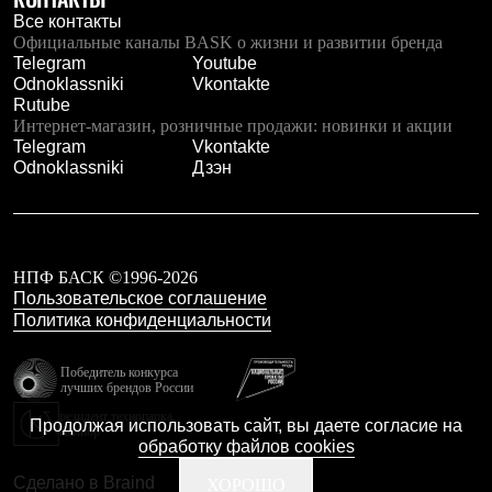
С синтетическим утеплителем
Все контакты
Аксессуары для спальников
Официальные каналы BASK о жизни и развитии бренда
Сумки и баулы
Telegram
Youtube
Баулы
Odnoklassniki
Vkontakte
Кошельки
Rutube
Сумки
Интернет-магазин, розничные продажи: новинки и акции
Гермомешки
Telegram
Vkontakte
Полезные аксессуары
Odnoklassniki
Дзэн
Книги
Еда
Коврики
Обувь
Женская обувь
НПФ БАСК ©1996-2026
Сапоги
Пользовательское соглашение
Ботинки
Политика конфиденциальности
Мужская обувь
Ботинки
Кроссовки
Победитель конкурса
Сапоги
лучших брендов России
Гамаши и бахилы
резидент технопарка
Продолжая использовать сайт, вы даете согласие на
Гамаши
Калибр
обработку файлов cookies
Бахилы
Тапочки и чуни
Сделано в Braind
ХОРОШО