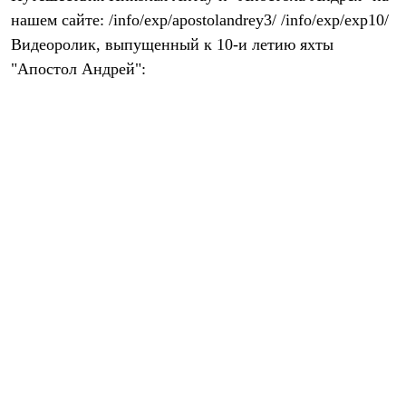
Рубашки
нашем сайте: /info/exp/apostolandrey3/ /info/exp/exp10/
Футболки
Видеоролик, выпущенный к 10-и летию яхты
Толстовки
Брюки
"Апостол Андрей":
Термобелье
Теплое термобелье
Среднее термобелье
Легкое термобелье
Флисовая одежда
Куртки
Брюки
Детская одежда
Утепленная пухом
Комбинезоны
Куртки
Брюки
Утепленная синтетикой
Комбинезоны
Куртки
Брюки
Лёгкая одежда
Футболки
Толстовки