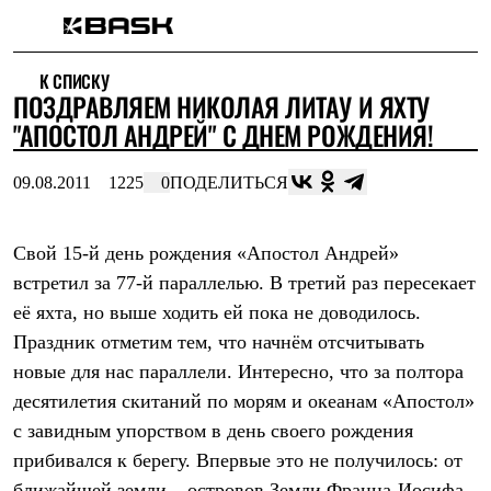
Каталог
К СПИСКУ
Интернет-магазин
ПОЗДРАВЛЯЕМ НИКОЛАЯ ЛИТАУ И ЯХТУ
Мужская одежда
Утепленная пухом
"АПОСТОЛ АНДРЕЙ" С ДНЕМ РОЖДЕНИЯ!
Куртки
Брюки
09.08.2011
1225
0
ПОДЕЛИТЬСЯ
Жилеты
Комбинезоны
Утепленная синтетикой
Куртки
Свой 15-й день рождения «Апостол Андрей»
Брюки
встретил за 77-й параллелью. В третий раз пересекает
Штормовая одежда
её яхта, но выше ходить ей пока не доводилось.
Куртки
Брюки
Праздник отметим тем, что начнём отсчитывать
Софтшелл одежда
новые для нас параллели. Интересно, что за полтора
Куртки
Брюки
десятилетия скитаний по морям и океанам «Апостол»
Флисовая одежда
с завидным упорством в день своего рождения
Куртки
Брюки
прибивался к берегу. Впервые это не получилось: от
Жилеты
ближайшей земли – островов Земли Франца-Иосифа