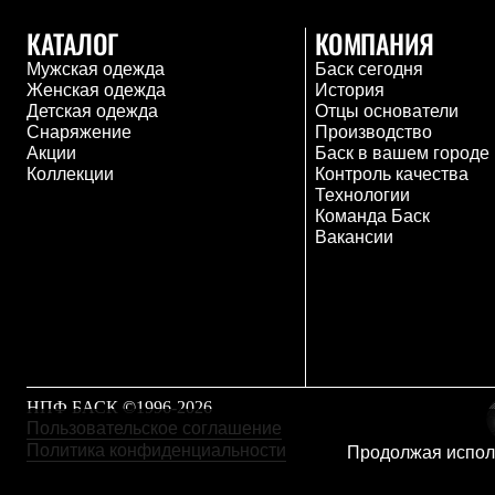
Тапочки и чуни
Тапочки
КАТАЛОГ
КОМПАНИЯ
Чуни
Мужская одежда
Баск сегодня
Уход за обувью
Женская одежда
История
Аксессуары
Детская одежда
Отцы основатели
Головные уборы
Снаряжение
Производство
Шапки
Акции
Баск в вашем городе
Балаклавы и маски
Коллекции
Контроль качества
Кепки и бейсболки
Технологии
Повязки
Команда Баск
Шарфы
Вакансии
Панамы
Перчатки и рукавицы
Перчатки
Рукавицы
Носки
Полезные аксессуары
Брелки
Ремни
Шевроны
НПФ БАСК ©1996-2026
Опушки
Пользовательское соглашение
Термоковрики
Политика конфиденциальности
Продолжая исполь
Уход за одеждой
В Арктику