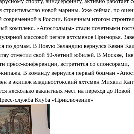
арусному спорту, виндсерфингу, активно работает 
я строительство новой марины. Уже сейчас, по оце
ой современной в России. Конечным итогом строите
ный комплекс. «Апостольцы» стали почетными гост
пулярной массовой регате яхтсменов Приморья. Зав
ся по домам. В Новую Зеландию вернулся Кевин Кад
тау отметил свой 50-летний юбилей. В Москве, Тве
ти пресс-конференции, встретится со спонсорами,
экипажа. В команду вернулся первый боцман «Апос
лен в экипаж владивостокский яхтсмен Михаил Кап
тся несколько вакантных мест на переход до Новой
 Пресс-служба Клуба «Приключение»