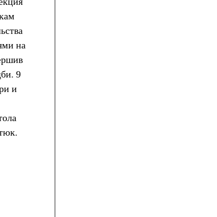
секция
нкам
льства
ями на
ершив
би. 9
ри и
тола
тюк.