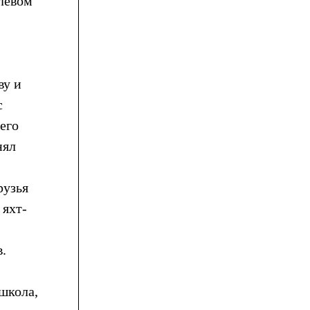
улевом
ву и
с
его
нял
рузья
 яхт-
.
школа,