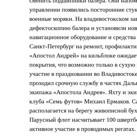
сменить подшипники балера. Они напомн
Жилеты
управлении появились посторонние сту
Термобелье
Теплое термобелье
военные моряки. На владивостокском зав
Среднее термобелье
Легкое термобелье
дефектоскопию балера и установили но
Лёгкая одежда
навигационное оборудование и средства
Футболки
Рубашки
Санкт-Петербург на ремонт, профилакти
Толстовки
«Апостол Андрей» на кильблоке ожидает
Брюки
Шорты
покрытия, что возможно только в сухую
Женская одежда
участие в праздновании во Владивосто
Утепленная пухом
Куртки
проходил срочную службу в частях Даль
Брюки
Жилеты
экипажа «Апостола Андрея». Яхту и эки
Утепленная синтетикой
клуба «Семь футов» Михаил Ермаков. С
Куртки
Брюки
располагается на берегу живописной бу
Штормовая одежда
Парусный флот насчитывает 100 швертбо
Куртки
Софтшелл одежда
активное участие в проводимых регатах
Куртки