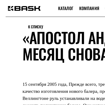
КАТАЛОГ
КОМПАНИЯ
Каталог
Интернет-магазин
К СПИСКУ
Мужская одежда
«АПОСТОЛ АН
Утепленная пухом
Куртки
Брюки
МЕСЯЦ СНОВА
Жилеты
Комбинезоны
Утепленная синтетикой
Куртки
Брюки
Штормовая одежда
Куртки
Брюки
Софтшелл одежда
15 сентября 2005 года, Прежде всего, тр
Куртки
Брюки
качество изготовления нового балера, пр
Флисовая одежда
Веллингтоне руль устанавливали на воде
Куртки
Брюки