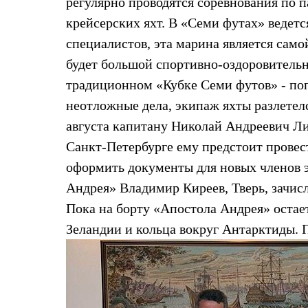
регулярно проводятся соревнования по п
Брюки
Лёгкая одежда
крейсерских яхт. В «Семи футах» ведетс
Рубашки
Футболки
специалистов, эта марина является сам
Толстовки
будет большой спортивно-оздоровитель
Брюки
Термобелье
традиционном «Кубке Семи футов» - по
Теплое термобелье
неотложные дела, экипаж яхты разлетел
Среднее термобелье
Легкое термобелье
августа капитану Николай Андреевич Ли
Флисовая одежда
Куртки
Санкт-Петербурге ему предстоит провес
Брюки
оформить документы для новых членов 
Детская одежда
Утепленная пухом
Андрея» Владимир Киреев, Тверь, зачис
Комбинезоны
Пока на борту «Апостола Андрея» остае
Куртки
Брюки
Зеландии и кольца вокруг Антарктиды.
Утепленная синтетикой
Комбинезоны
Куртки
Брюки
Лёгкая одежда
Футболки