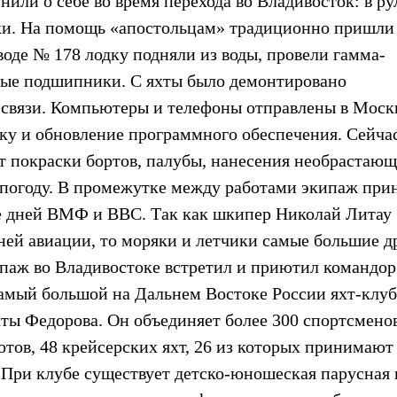
или о себе во время перехода во Владивосток: в р
ки. На помощь «апостольцам» традиционно пришли
оде № 178 лодку подняли из воды, провели гамма-
вые подшипники. С яхты было демонтировано
 связи. Компьютеры и телефоны отправлены в Моск
ку и обновление программного обеспечения. Сейча
 покраски бортов, палубы, нанесения необрастающ
 погоду. В промежутке между работами экипаж при
ке дней ВМФ и ВВС. Так как шкипер Николай Литау
ней авиации, то моряки и летчики самые большие д
паж во Владивостоке встретил и приютил командор
амый большой на Дальнем Востоке России яхт-клуб
хты Федорова. Он объединяет более 300 спортсменов
тов, 48 крейсерских яхт, 26 из которых принимают
. При клубе существует детско-юношеская парусная 