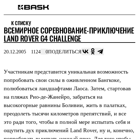
Каталог
К СПИСКУ
Интернет-магазин
ВСЕМИРНОЕ СОРЕВНОВАНИЕ-ПРИКЛЮЧЕНИЕ
Мужская одежда
Утепленная пухом
LAND ROVER G4 CHALLENGE
Куртки
Брюки
20.12.2005
1124
0
ПОДЕЛИТЬСЯ
Жилеты
Комбинезоны
Утепленная синтетикой
Куртки
Участникам представится уникальная возможность
Брюки
попробовать свои силы в оживленном Бангкоке,
Штормовая одежда
полюбоваться ландшафтами Лаоса. Затем, стартовав
Куртки
Брюки
на пляжах Рио-де-Жанейро, забраться на
Софтшелл одежда
высокогорные равнины Боливии, жить в палатках,
Куртки
Брюки
преодолеть тысячи километров препятствий, и все
Флисовая одежда
это ради того, чтобы в полной мере испытать себя и
Куртки
Брюки
ощутить дух приключений Land Rover, ну и, конечно,
Жилеты
попробовать выиграть ценный приз. Для того чтобы