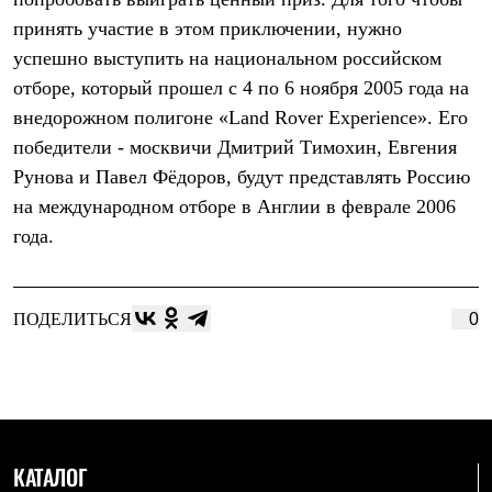
Термобелье
принять участие в этом приключении, нужно
Теплое термобелье
Среднее термобелье
успешно выступить на национальном российском
Легкое термобелье
отборе, который прошел с 4 по 6 ноября 2005 года на
Лёгкая одежда
Футболки
внедорожном полигоне «Land Rover Experience». Его
Рубашки
победители - москвичи Дмитрий Тимохин, Евгения
Толстовки
Брюки
Рунова и Павел Фёдоров, будут представлять Россию
Шорты
на международном отборе в Англии в феврале 2006
Женская одежда
года.
Утепленная пухом
Куртки
Брюки
Жилеты
ПОДЕЛИТЬСЯ
0
Утепленная синтетикой
Куртки
Брюки
Штормовая одежда
Куртки
Софтшелл одежда
Куртки
Брюки
КАТАЛОГ
Лёгкая одежда