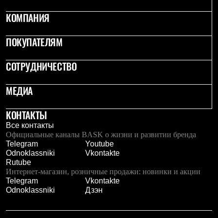
Рубашки
КОМПАНИЯ
Футболки
Толстовки
Брюки
ПОКУПАТЕЛЯМ
Термобелье
Теплое термобелье
Среднее термобелье
СОТРУДНИЧЕСТВО
Легкое термобелье
Флисовая одежда
МЕДИА
Куртки
Брюки
Детская одежда
КОНТАКТЫ
Утепленная пухом
Все контакты
Комбинезоны
Официальные каналы BASK о жизни и развитии бренда
Куртки
Telegram
Youtube
Брюки
Odnoklassniki
Vkontakte
Утепленная синтетикой
Rutube
Комбинезоны
Интернет-магазин, розничные продажи: новинки и акции
Куртки
Telegram
Vkontakte
Брюки
Odnoklassniki
Дзэн
Лёгкая одежда
Футболки
Толстовки