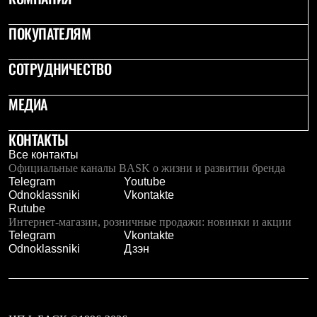
С синтетическим утеплителем
Аксессуары для спальников
ПОКУПАТЕЛЯМ
Сумки и баулы
Баулы
Кошельки
СОТРУДНИЧЕСТВО
Сумки
Гермомешки
МЕДИА
Полезные аксессуары
Книги
Еда
КОНТАКТЫ
Коврики
Все контакты
Обувь
Официальные каналы BASK о жизни и развитии бренда
Женская обувь
Telegram
Youtube
Сапоги
Odnoklassniki
Vkontakte
Ботинки
Rutube
Мужская обувь
Интернет-магазин, розничные продажи: новинки и акции
Ботинки
Telegram
Vkontakte
Кроссовки
Odnoklassniki
Дзэн
Сапоги
Гамаши и бахилы
Гамаши
Бахилы
Тапочки и чуни