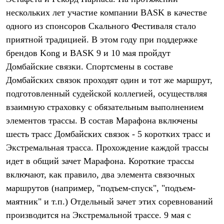
Термобелье
нескольких лет участие компании BASK в качестве
Теплое термобелье
Среднее термобелье
одного из спонсоров Скального Фестиваля стало
Легкое термобелье
приятной традицией. В этом году при поддержке
Лёгкая одежда
Футболки
брендов Kong и BASK 9 и 10 мая пройдут
Рубашки
Домбайские связки. Спортсмены в составе
Толстовки
Домбайских связок проходят один и тот же маршрут,
Брюки
Шорты
подготовленный судейской коллегией, осуществляя
Женская одежда
взаимную страховку с обязательным выполнением
Утепленная пухом
Куртки
элементов трассы. В состав Марафона включены
Брюки
шесть трасс Домбайских связок - 5 коротких трасс и
Жилеты
Утепленная синтетикой
Экстремальная трасса. Прохождение каждой трассы
Куртки
идет в общий зачет Марафона. Короткие трассы
Брюки
включают, как правило, два элемента связочных
Штормовая одежда
Куртки
маршрутов (например, "подъем-спуск", "подъем-
Софтшелл одежда
маятник" и т.п.) Отдельный зачет этих соревнований
Куртки
Брюки
производится на Экстремальной трассе. 9 мая с
Лёгкая одежда