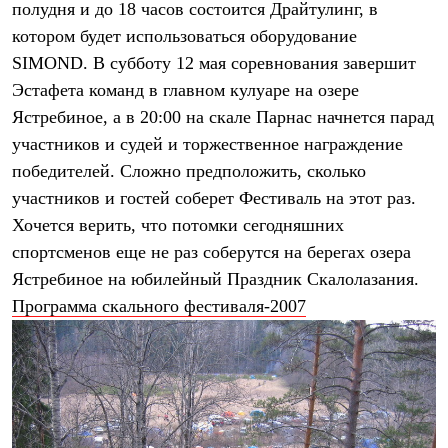
полудня и до 18 часов состоится Драйтулинг, в
Рубашки
Футболки
котором будет использоваться оборудование
Толстовки
SIMOND. В субботу 12 мая соревнования завершит
Брюки
Эстафета команд в главном кулуаре на озере
Термобелье
Теплое термобелье
Ястребиное, а в 20:00 на скале Парнас начнется парад
Среднее термобелье
участников и судей и торжественное награждение
Легкое термобелье
Флисовая одежда
победителей. Сложно предположить, сколько
Куртки
участников и гостей соберет Фестиваль на этот раз.
Брюки
Хочется верить, что потомки сегодняшних
Детская одежда
Утепленная пухом
спортсменов еще не раз соберутся на берегах озера
Комбинезоны
Ястребиное на юбилейный Праздник Скалолазания.
Куртки
Брюки
Программа скального фестиваля-2007
Утепленная синтетикой
Комбинезоны
Куртки
Брюки
Лёгкая одежда
Футболки
Толстовки