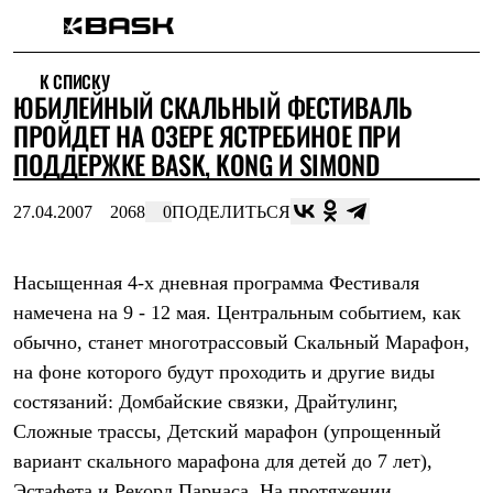
Каталог
К СПИСКУ
Интернет-магазин
ЮБИЛЕЙНЫЙ СКАЛЬНЫЙ ФЕСТИВАЛЬ
Мужская одежда
Утепленная пухом
ПРОЙДЕТ НА ОЗЕРЕ ЯСТРЕБИНОЕ ПРИ
Куртки
ПОДДЕРЖКЕ BASK, KONG И SIMOND
Брюки
Жилеты
Комбинезоны
27.04.2007
2068
0
ПОДЕЛИТЬСЯ
Утепленная синтетикой
Куртки
Брюки
Насыщенная 4-х дневная программа Фестиваля
Штормовая одежда
намечена на 9 - 12 мая. Центральным событием, как
Куртки
Брюки
обычно, станет многотрассовый Скальный Марафон,
Софтшелл одежда
на фоне которого будут проходить и другие виды
Куртки
Брюки
состязаний: Домбайские связки, Драйтулинг,
Флисовая одежда
Сложные трассы, Детский марафон (упрощенный
Куртки
Брюки
вариант скального марафона для детей до 7 лет),
Жилеты
Эстафета и Рекорд Парнаса. На протяжении