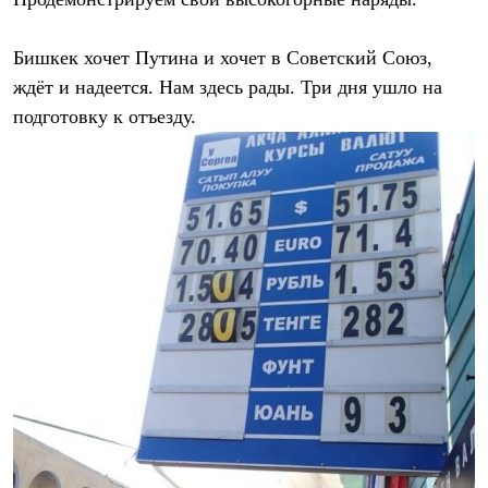
Термобелье
Теплое термобелье
Среднее термобелье
Бишкек хочет Путина и хочет в Советский Союз,
Легкое термобелье
ждёт и надеется. Нам здесь рады. Три дня ушло на
Лёгкая одежда
Футболки
подготовку к отъезду.
Рубашки
Толстовки
Брюки
Шорты
Женская одежда
Утепленная пухом
Куртки
Брюки
Жилеты
Утепленная синтетикой
Куртки
Брюки
Штормовая одежда
Куртки
Софтшелл одежда
Куртки
Брюки
Лёгкая одежда