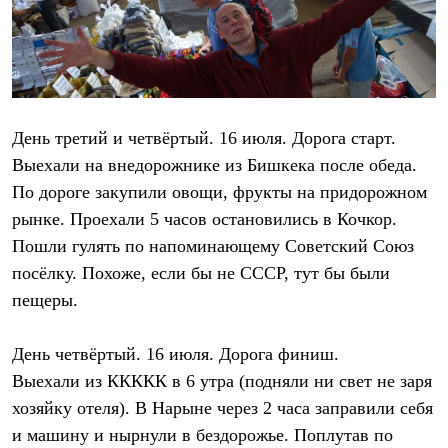
Брюки
Софтшелл одежда
Куртки
Флисовая одежда
Куртки
Брюки
Жилеты
День третий и четвёртый. 16 июля. Дорога старт.
Комбинезоны
Термобелье
Выехали на внедорожнике из Бишкека после обеда.
Комплект термобелья
По дороге закупили овощи, фрукты на придорожном
Снаряжение
Палатки и тенты
рынке. Проехали 5 часов остановились в Кочкор.
Палатки
Пошли гулять по напоминающему Советский Союз
Тенты
Аксессуары для палаток
посёлку. Похоже, если бы не СССР, тут бы были
Рюкзаки
пещеры.
Экспедиционные
Легкоходные
Альпинистские
День четвёртый. 16 июля. Дорога финиш.
Городские
Выехали из ККККК в 6 утра (подняли ни свет не заря
Аксессуары для рюкзаков
Спальные мешки
хозяйку отеля). В Нарыне через 2 часа заправили себя
Пуховые
и машину и нырнули в бездорожье. Поплутав по
Комбинированные