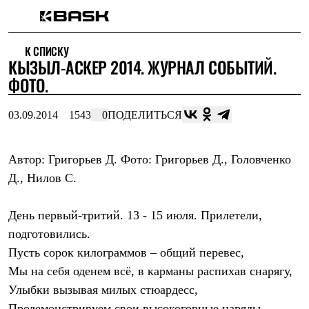
Каталог
К СПИСКУ
Интернет-магазин
КЫЗЫЛ-АСКЕР 2014. ЖУРНАЛ СОБЫТИЙ.
Мужская одежда
Утепленная пухом
ФОТО.
Куртки
Брюки
03.09.2014
1543
0
ПОДЕЛИТЬСЯ
Жилеты
Комбинезоны
Утепленная синтетикой
Куртки
Автор: Григорьев Д. Фото: Григорьев Д., Головченко
Брюки
Д., Нилов С.
Штормовая одежда
Куртки
Брюки
День первый-тритий. 13 - 15 июля. Прилетели,
Софтшелл одежда
подготовились.
Куртки
Брюки
Пусть сорок килограммов – общий перевес,
Флисовая одежда
Мы на себя оденем всё, в карманы распихав снарягу,
Куртки
Брюки
Улыбки вызывая милых стюардесс,
Жилеты
Продемонстрируем свои высокогорные наряды.