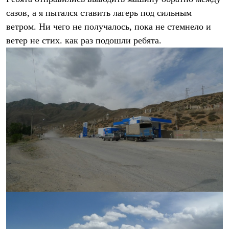
Тапочки
Чуни
сазов, а я пытался ставить лагерь под сильным
Уход за обувью
ветром. Ни чего не получалось, пока не стемнело и
Аксессуары
Головные уборы
ветер не стих. как раз подошли ребята.
Шапки
Балаклавы и маски
Кепки и бейсболки
Повязки
Шарфы
Панамы
Перчатки и рукавицы
Перчатки
Рукавицы
Носки
Полезные аксессуары
Брелки
Ремни
Шевроны
Опушки
Термоковрики
Уход за одеждой
В Арктику
Коллекции