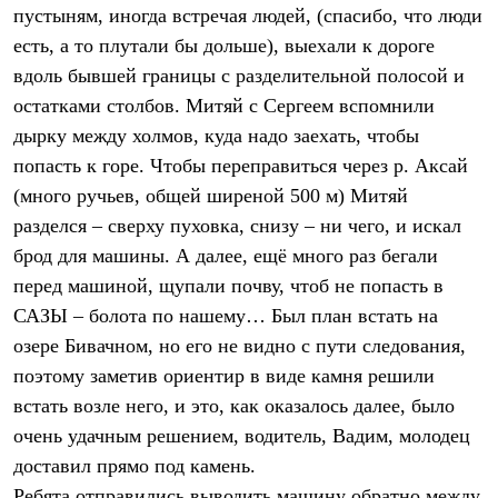
С синтетическим утеплителем
пустыням, иногда встречая людей, (спасибо, что люди
Аксессуары для спальников
есть, а то плутали бы дольше), выехали к дороге
Сумки и баулы
вдоль бывшей границы с разделительной полосой и
Баулы
Кошельки
остатками столбов. Митяй с Сергеем вспомнили
Сумки
дырку между холмов, куда надо заехать, чтобы
Гермомешки
Полезные аксессуары
попасть к горе. Чтобы переправиться через р. Аксай
Книги
(много ручьев, общей ширеной 500 м) Митяй
Еда
разделся – сверху пуховка, снизу – ни чего, и искал
Коврики
Обувь
брод для машины. А далее, ещё много раз бегали
Женская обувь
перед машиной, щупали почву, чтоб не попасть в
Сапоги
Ботинки
САЗЫ – болота по нашему… Был план встать на
Мужская обувь
озере Бивачном, но его не видно с пути следования,
Ботинки
Кроссовки
поэтому заметив ориентир в виде камня решили
Сапоги
встать возле него, и это, как оказалось далее, было
Гамаши и бахилы
очень удачным решением, водитель, Вадим, молодец
Гамаши
Бахилы
доставил прямо под камень.
Тапочки и чуни
Ребята отправились выводить машину обратно между