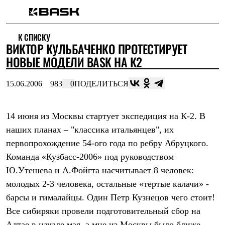
Каталог
К СПИСКУ
Интернет-магазин
ВИКТОР КУЛЬБАЧЕНКО ПРОТЕСТИРУЕТ
Мужская одежда
Утепленная пухом
НОВЫЕ МОДЕЛИ BASK НА К2
Куртки
Брюки
15.06.2006
983
0
ПОДЕЛИТЬСЯ
Жилеты
Комбинезоны
Утепленная синтетикой
Куртки
14 июня из Москвы стартует экспедиция на К-2. В
Брюки
наших планах – "классика итальянцев", их
Штормовая одежда
первопрохождение 54-ого года по ребру Абруцкого.
Куртки
Брюки
Команда «Кузбасс-2006» под руководством
Софтшелл одежда
Ю.Утешева и А.Фойгта насчитывает 8 человек:
Куртки
Брюки
молодых 2-3 человека, остальные «тертые калачи» -
Флисовая одежда
барсы и гималайцы. Один Петр Кузнецов чего стоит!
Куртки
Брюки
Все сибиряки провели подготовительный сбор на
Жилеты
Алтае в начале мая, а мне из Москвы было ближе