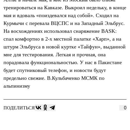
Термобелье
тренироваться на Кавказе. Выкроил недельку, в конце
Теплое термобелье
Среднее термобелье
мая и вдоваль «поиздевался над собой». Сходил на
Легкое термобелье
Курмычи с перевала ВЦСПС и на Западный Эльбрус.
Лёгкая одежда
Футболки
На восхождениях использовал снаряжение BASK:
Рубашки
спал комфортно в 2-х местной палатке «Харп», а на
Толстовки
Брюки
штурм Эльбруса в новой куртке «Тайфун», выданной
Шорты
мне для тестирования. Легкая и прочная, она
Женская одежда
порадовала функциональностью. У нас в Пакистане
Утепленная пухом
Куртки
будет спутниковый телефон, и новости будут
Брюки
предельно свежие. В.Кульбаченко МСМК по
Жилеты
Утепленная синтетикой
альпинизму
Куртки
Брюки
Штормовая одежда
Куртки
ПОДЕЛИТЬСЯ
0
Софтшелл одежда
Куртки
Брюки
Лёгкая одежда