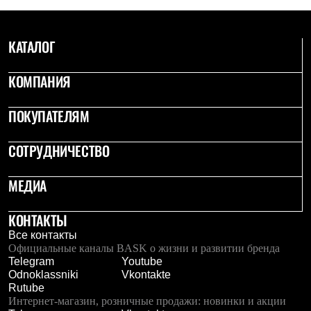
Рубашки
Футболки
Толстовки
КАТАЛОГ
Брюки
Термобелье
Теплое термобелье
КОМПАНИЯ
Среднее термобелье
Легкое термобелье
ПОКУПАТЕЛЯМ
Флисовая одежда
Куртки
Брюки
СОТРУДНИЧЕСТВО
Детская одежда
Утепленная пухом
МЕДИА
Комбинезоны
Куртки
Брюки
КОНТАКТЫ
Утепленная синтетикой
Комбинезоны
Все контакты
Куртки
Официальные каналы BASK о жизни и развитии бренда
Брюки
Telegram
Youtube
Лёгкая одежда
Odnoklassniki
Vkontakte
Футболки
Rutube
Толстовки
Интернет-магазин, розничные продажи: новинки и акции