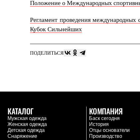
Брюки
Положение о Международных спортивны
Лёгкая одежда
Рубашки
Футболки
Регламент проведения международных с
Толстовки
Кубок Сильнейших
Брюки
Термобелье
Теплое термобелье
Среднее термобелье
ПОДЕЛИТЬСЯ
Легкое термобелье
Флисовая одежда
Куртки
Брюки
Детская одежда
Утепленная пухом
Комбинезоны
Куртки
Брюки
Утепленная синтетикой
КАТАЛОГ
КОМПАНИЯ
Комбинезоны
Мужская одежда
Баск сегодня
Куртки
Женская одежда
История
Брюки
Детская одежда
Отцы основатели
Лёгкая одежда
Снаряжение
Производство
Футболки