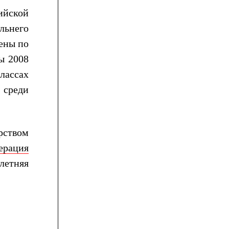
ийской
альнего
ены по
ы 2008
лассах
 среди
рством
ерация
летняя