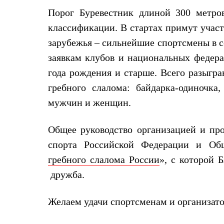
Жилеты
Порог Буревестник длиной 300 метро
Термобелье
Теплое термобелье
классификации. В стартах примут участ
Среднее термобелье
зарубежья – сильнейшие спортсмены в с
Легкое термобелье
Лёгкая одежда
заявкам клубов и национальных феде
Футболки
года рождения и старше. Всего разыгр
Рубашки
Толстовки
гребного слалома: байдарка-одиночка
Брюки
Шорты
мужчин и женщин.
Женская одежда
Утепленная пухом
Общее руководство организацией и пр
Куртки
Брюки
спорта Российской Федерации и Общ
Жилеты
Утепленная синтетикой
гребного слалома России
», с которой
Куртки
дружба.
Брюки
Штормовая одежда
Куртки
Желаем удачи спортсменам и организат
Софтшелл одежда
Куртки