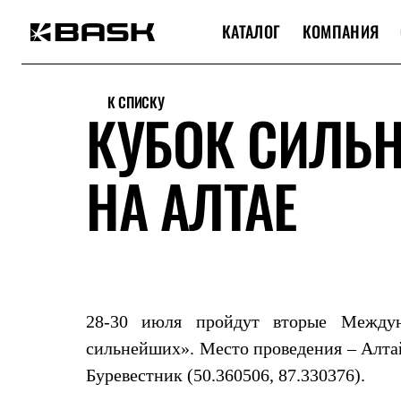
КАТАЛОГ
КОМПАНИЯ
Каталог
Интернет-магазин
К СПИСКУ
Мужская одежда
КУБОК СИЛЬ
Утепленная пухом
Куртки
Брюки
НА АЛТАЕ
Жилеты
Комбинезоны
Утепленная синтетикой
Куртки
Брюки
Штормовая одежда
Куртки
Брюки
Софтшелл одежда
28-30 июля пройдут вторые Междун
Куртки
Брюки
сильнейших». Место проведения – Алтай
Флисовая одежда
Буревестник (50.360506, 87.330376).
Куртки
Брюки