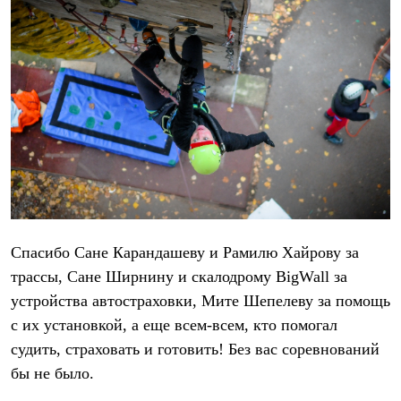
Брюки
Софтшелл одежда
Куртки
Флисовая одежда
Куртки
Брюки
Жилеты
Комбинезоны
Термобелье
Комплект термобелья
Снаряжение
Палатки и тенты
Палатки
Тенты
Аксессуары для палаток
Спасибо Сане Карандашеву и Рамилю Хайрову за
Рюкзаки
трассы, Сане Ширнину и скалодрому BigWall за
Экспедиционные
Легкоходные
устройства автостраховки, Мите Шепелеву за помощь
Альпинистские
с их установкой, а еще всем-всем, кто помогал
Городские
Аксессуары для рюкзаков
судить, страховать и готовить! Без вас соревнований
Спальные мешки
бы не было.
Пуховые
Комбинированные