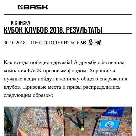
Каталог
К СПИСКУ
Интернет-магазин
КУБОК КЛУБОВ 2018. РЕЗУЛЬТАТЫ
Мужская одежда
Утепленная пухом
Куртки
30.10.2018
1160
0
ПОДЕЛИТЬСЯ
Брюки
Жилеты
Комбинезоны
Как всегда победила дружба! А дружбу обеспечила
Утепленная синтетикой
Куртки
компания
БАСК
призовым фондом. Хорошие и
Брюки
нужные вещи пойдут в копилку общего снаряжения
Штормовая одежда
Куртки
клубов. Призовые места и призы распределились
Брюки
следующим образом:
Софтшелл одежда
Куртки
Брюки
Флисовая одежда
Куртки
Брюки
Жилеты