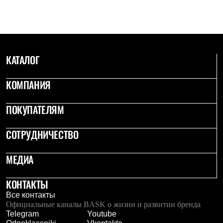
Где купить
КАТАЛОГ
КОМПАНИЯ
ПОКУПАТЕЛЯМ
СОТРУДНИЧЕСТВО
МЕДИА
КОНТАКТЫ
Все контакты
Официальные каналы BASK о жизни и развитии бренда
Telegram
Youtube