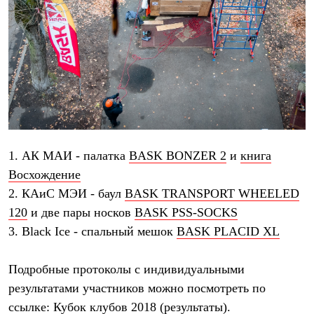
Термобелье
Теплое термобелье
Среднее термобелье
Легкое термобелье
Лёгкая одежда
Футболки
Рубашки
Толстовки
Брюки
Шорты
Женская одежда
Утепленная пухом
1. АК МАИ - палатка
BASK BONZER 2
и
книга
Куртки
Восхождение
Брюки
Жилеты
2. КАиС МЭИ - баул
BASK TRANSPORT WHEELED
Утепленная синтетикой
120
и две пары носков
BASK PSS-SOCKS
Куртки
3. Black Ice - cпальный мешок
BASK PLACID XL
Брюки
Штормовая одежда
Куртки
Подробные протоколы с индивидуальными
Софтшелл одежда
Куртки
результатами участников можно посмотреть по
Брюки
ссылке:
Кубок клубов 2018 (результаты)
.
Лёгкая одежда