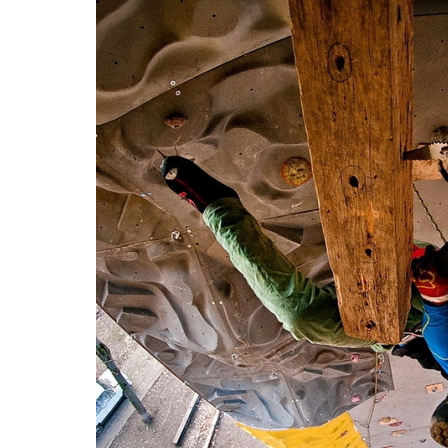
Жилеты
Термобелье
Теплое термобелье
Среднее термобелье
Легкое термобелье
Лёгкая одежда
Футболки
Рубашки
Толстовки
Брюки
Шорты
Женская одежда
Утепленная пухом
Куртки
Брюки
Жилеты
Утепленная синтетикой
Куртки
Брюки
Штормовая одежда
Куртки
Софтшелл одежда
Куртки