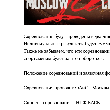
Комбинированные
С синтетическим утеплителем
Аксессуары для спальников
Сумки и баулы
Баулы
Кошельки
Сумки
Соревнования будут проведены в два дня
Гермомешки
Полезные аксессуары
Индивидуальные результаты будут сумми
Книги
Также не забываем, что эти соревнован
Еда
Коврики
спортсменам будет за что побороться.
Обувь
Женская обувь
Сапоги
Положение соревнований и заявочная ф
Ботинки
Мужская обувь
Ботинки
Соревнования проводит ФАиС г.Москвы
Кроссовки
Сапоги
Гамаши и бахилы
Спонсор соревнования -
НПФ БАСК
Гамаши
Бахилы