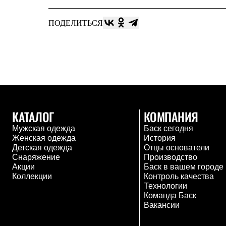
Тапочки и чуни
Тапочки
Чуни
ПОДЕЛИТЬСЯ
Уход за обувью
Аксессуары
Головные уборы
Шапки
Балаклавы и маски
Кепки и бейсболки
Повязки
Шарфы
Панамы
КАТАЛОГ
КОМПАНИЯ
Перчатки и рукавицы
Перчатки
Мужская одежда
Баск сегодня
Рукавицы
Женская одежда
История
Носки
Детская одежда
Отцы основатели
Полезные аксессуары
Снаряжение
Производство
Брелки
Акции
Баск в вашем городе
Ремни
Коллекции
Контроль качества
Шевроны
Технологии
Опушки
Команда Баск
Термоковрики
Вакансии
Уход за одеждой
В Арктику