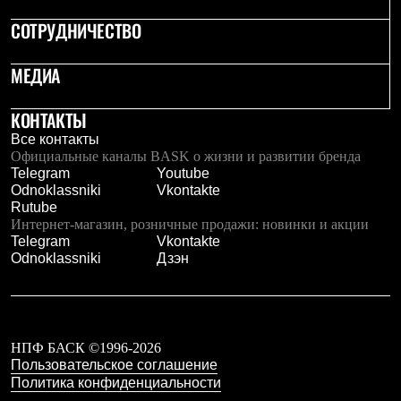
PEAK
СОТРУДНИЧЕСТВО
ЗА ПОЛЯРНЫМ КРУГОМ
TREK
BASK kids
МЕДИА
CITY
BASK juno
ИДЁМ В ПОХОД
КОНТАКТЫ
Дневник капитана
Все контакты
Каталог дилеров
Официальные каналы BASK о жизни и развитии бренда
Компания
Telegram
Youtube
Баск сегодня
Odnoklassniki
Vkontakte
История
Rutube
Отцы основатели
Интернет-магазин, розничные продажи: новинки и акции
Производство
Telegram
Vkontakte
Баск в вашем городе
Odnoklassniki
Дзэн
Контроль качества
Технологии
Команда Баск
Сотрудничество
Дилерам
НПФ БАСК ©1996-2026
Стать дилером
Пользовательское соглашение
Корпоративным клиентам
Услуги
Политика конфиденциальности
Медиа