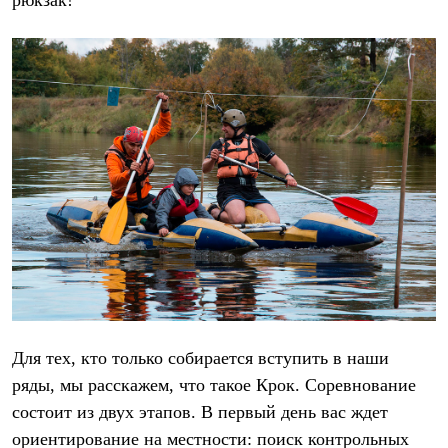
рюкзак!
Термобелье
Теплое термобелье
Среднее термобелье
Легкое термобелье
Лёгкая одежда
Футболки
Рубашки
Толстовки
Брюки
Шорты
Женская одежда
Утепленная пухом
Куртки
Брюки
Жилеты
Утепленная синтетикой
Куртки
Брюки
Штормовая одежда
Для тех, кто только собирается вступить в наши
Куртки
ряды, мы расскажем, что такое Крок. Соревнование
Софтшелл одежда
Куртки
состоит из двух этапов. В первый день вас ждет
Брюки
ориентирование на местности: поиск контрольных
Лёгкая одежда