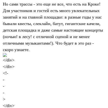
С синтетическим утеплителем
Но сами трассы - это еще не все, что есть на Кроке!
Аксессуары для спальников
Для участников и гостей есть много увлекательных
Сумки и баулы
занятий и на главной площадке: в разные годы у нас
Баулы
Кошельки
бывали квесты, слеклайн, батут, гигантские качели,
Сумки
детская площадка и даже самые настоящие концерты
Гермомешки
Полезные аксессуары
(ночью! в лесу! с отличной сценой и не менее
Книги
отличными музыкантами!). Что будет в это раз -
Еда
Коврики
скоро узнаете.
Обувь
Женская обувь
Сапоги
Ботинки
Мужская обувь
Ботинки
Кроссовки
Сапоги
Гамаши и бахилы
Гамаши
Бахилы
Тапочки и чуни