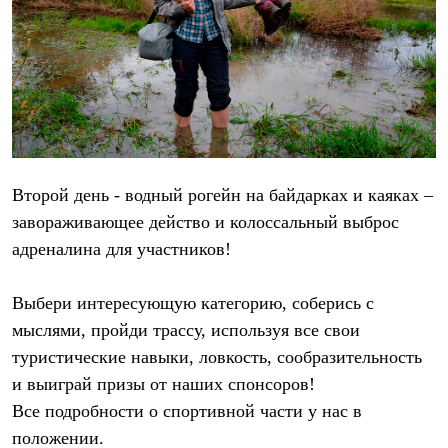
Брюки
Софтшелл одежда
Куртки
Флисовая одежда
Куртки
Брюки
Жилеты
Комбинезоны
Термобелье
Комплект термобелья
Второй день - водный рогейн на байдарках и каяках –
Снаряжение
Палатки и тенты
завораживающее действо и колоссальный выброс
Палатки
адреналина для участников!
Тенты
Аксессуары для палаток
Рюкзаки
Выбери интересующую категорию, соберись с
Экспедиционные
Легкоходные
мыслями, пройди трассу, используя все свои
Альпинистские
туристические навыки, ловкость, сообразительность
Городские
и выиграй призы от наших спонсоров!
Аксессуары для рюкзаков
Спальные мешки
Все подробности о спортивной части у нас в
Пуховые
положении.
Комбинированные