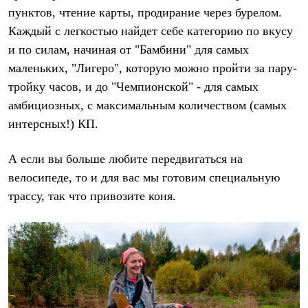
Рубашки
пунктов, чтение карты, продирание через бурелом.
Футболки
Каждый с легкостью найдет себе категорию по вкусу
Толстовки
и по силам, начиная от "Бамбини" для самых
Брюки
Термобелье
маленьких, "Лигеро", которую можно пройти за пару-
Теплое термобелье
тройку часов, и до "Чемпионской" - для самых
Среднее термобелье
Легкое термобелье
амбициозных, с максимальным количеством (самых
Флисовая одежда
интерсных!) КП.
Куртки
Брюки
Детская одежда
А если вы больше любите передвигаться на
Утепленная пухом
велосипеде, то и для вас мы готовим специальную
Комбинезоны
Куртки
трассу, так что привозите коня.
Брюки
Утепленная синтетикой
Комбинезоны
Куртки
Брюки
Лёгкая одежда
Футболки
Толстовки