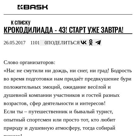
Каталог
К СПИСКУ
Интернет-магазин
КРОКОДИЛИАДА - 43! СТАРТ УЖЕ ЗАВТРА!
Мужская одежда
Утепленная пухом
Куртки
26.05.2017
1101
0
ПОДЕЛИТЬСЯ
Брюки
Жилеты
Комбинезоны
Слово организаторов:
Утепленная синтетикой
Куртки
«Нас не смутили ни дождь, ни снег, ни град! Бодрость
Брюки
во время подготовки нам придаёт предвкушение бури
Штормовая одежда
Куртки
положительных эмоций, ожидание весёлой и
Брюки
душевной компании участников и гостей разных
Софтшелл одежда
возрастов, сфер деятельности и интересов!
Куртки
Брюки
Если ты – путешественник и бывалый турист,
Флисовая одежда
опытный спортсмен или просто тот, кто любит
Куртки
Брюки
природу и душевную атмосферу, тогда собирай
Жилеты