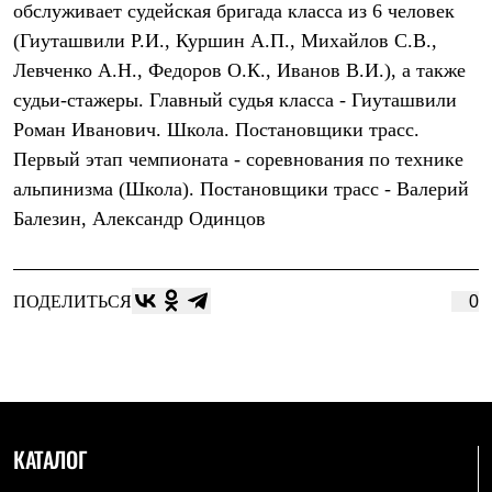
обслуживает судейская бригада класса из 6 человек
Рубашки
Футболки
(Гиуташвили Р.И., Куршин А.П., Михайлов С.В.,
Толстовки
Левченко А.Н., Федоров О.К., Иванов В.И.), а также
Брюки
судьи-стажеры. Главный судья класса - Гиуташвили
Термобелье
Теплое термобелье
Роман Иванович. Школа. Постановщики трасс.
Среднее термобелье
Первый этап чемпионата - соревнования по технике
Легкое термобелье
Флисовая одежда
альпинизма (Школа). Постановщики трасс - Валерий
Куртки
Балезин, Александр Одинцов
Брюки
Детская одежда
Утепленная пухом
Комбинезоны
ПОДЕЛИТЬСЯ
0
Куртки
Брюки
Утепленная синтетикой
Комбинезоны
Куртки
Брюки
Лёгкая одежда
КАТАЛОГ
Футболки
Толстовки