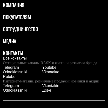
Брюки
КОМПАНИЯ
Софтшелл одежда
Куртки
Флисовая одежда
ПОКУПАТЕЛЯМ
Куртки
Брюки
СОТРУДНИЧЕСТВО
Жилеты
Комбинезоны
Термобелье
МЕДИА
Комплект термобелья
Снаряжение
Палатки и тенты
КОНТАКТЫ
Палатки
Все контакты
Тенты
Официальные каналы BASK о жизни и развитии бренда
Аксессуары для палаток
Telegram
Youtube
Рюкзаки
Odnoklassniki
Vkontakte
Экспедиционные
Rutube
Легкоходные
Интернет-магазин, розничные продажи: новинки и акции
Альпинистские
Telegram
Vkontakte
Городские
Odnoklassniki
Дзэн
Аксессуары для рюкзаков
Спальные мешки
Пуховые
Комбинированные