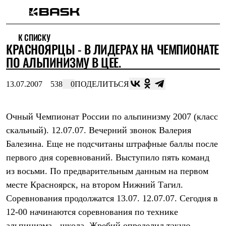
Каталог
К СПИСКУ
Интернет-магазин
КРАСНОЯРЦЫ - В ЛИДЕРАХ НА ЧЕМПИОНАТЕ
Мужская одежда
Утепленная пухом
ПО АЛЬПИНИЗМУ В ЦЕЕ.
Куртки
Брюки
13.07.2007
538
0
ПОДЕЛИТЬСЯ
Жилеты
Комбинезоны
Утепленная синтетикой
Куртки
Очный Чемпионат России по альпинизму 2007 (класс
Брюки
скальный). 12.07.07. Вечерний звонок Валерия
Штормовая одежда
Балезина. Еще не подсчитаны штрафные баллы после
Куртки
Брюки
первого дня соревнований. Выступило пять команд
Софтшелл одежда
из восьми. По предварительным данным на первом
Куртки
Брюки
месте Красноярск, на втором Нижний Тагил.
Флисовая одежда
Соревнования продолжатся 13.07. 12.07.07. Сегодня в
Куртки
Брюки
12-00 начинаются соревнования по технике
Жилеты
альпинизма - школа. Жребий определил такую