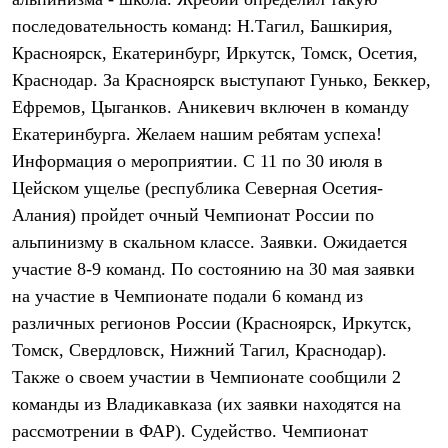
Термобелье
последовательность команд: Н.Тагил, Башкирия,
Теплое термобелье
Среднее термобелье
Красноярск, Екатеринбург, Иркутск, Томск, Осетия,
Легкое термобелье
Краснодар. За Красноярск выступают Гунько, Беккер,
Лёгкая одежда
Футболки
Ефремов, Цыганков. Аникевич включен в команду
Рубашки
Екатеринбурга. Желаем нашим ребятам успеха!
Толстовки
Брюки
Информация о мероприятии. С 11 по 30 июля в
Шорты
Цейском ущелье (республика Северная Осетия-
Женская одежда
Алания) пройдет очный Чемпионат России по
Утепленная пухом
Куртки
альпинизму в скальном классе. Заявки. Ожидается
Брюки
участие 8-9 команд. По состоянию на 30 мая заявки
Жилеты
Утепленная синтетикой
на участие в Чемпионате подали 6 команд из
Куртки
различных регионов России (Красноярск, Иркутск,
Брюки
Томск, Свердловск, Нижний Тагил, Краснодар).
Штормовая одежда
Куртки
Также о своем участии в Чемпионате сообщили 2
Софтшелл одежда
команды из Владикавказа (их заявки находятся на
Куртки
Брюки
рассмотрении в ФАР). Судейство. Чемпионат
Лёгкая одежда