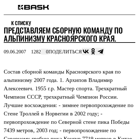
Каталог
К СПИСКУ
Интернет-магазин
ПРЕДСТАВЛЯЕМ СБОРНУЮ КОМАНДУ ПО
Мужская одежда
Утепленная пухом
АЛЬПИНИЗМУ КРАСНОЯРСКОГО КРАЯ.
Куртки
Брюки
09.06.2007
1282
0
ПОДЕЛИТЬСЯ
Жилеты
Комбинезоны
Утепленная синтетикой
Куртки
Состав сборной команды Красноярского края по
Брюки
альпинизму 2007 года. 1. Архипов Владимир
Штормовая одежда
Алексеевич. 1955 г.р. Мастер спорта. Трехкратный
Куртки
Брюки
Чемпион СССР, трехкратный Чемпион России.
Софтшелл одежда
Лучшие восхождения: - зимнее первопрохождение по
Куртки
Брюки
Стене Троллей в Норвегии в 2002 году; -
Флисовая одежда
первопрохождение по Северной стене пика Победы
Куртки
Брюки
7439 метров, 2003 год; - первопрохождение по
Жилеты
Северному гребню пика Конгур 7719 метров в Китае