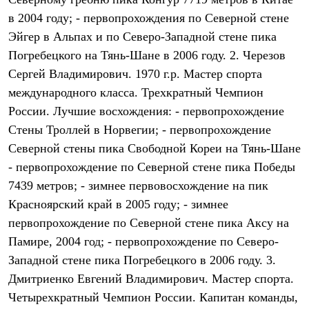
Термобелье
в 2004 году; - первопрохождения по Северной стене
Теплое термобелье
Среднее термобелье
Эйгер в Альпах и по Северо-Западной стене пика
Легкое термобелье
Погребецкого на Тянь-Шане в 2006 году. 2. Черезов
Лёгкая одежда
Футболки
Сергей Владимирович. 1970 г.р. Мастер спорта
Рубашки
международного класса. Трехкратный Чемпион
Толстовки
Брюки
России. Лучшие восхождения: - первопрохождение
Шорты
Стены Троллей в Норвегии; - первопрохождение
Женская одежда
Северной стены пика Свободной Кореи на Тянь-Шане
Утепленная пухом
Куртки
- первопрохождение по Северной стене пика Победы
Брюки
7439 метров; - зимнее первовосхождение на пик
Жилеты
Утепленная синтетикой
Красноярский край в 2005 году; - зимнее
Куртки
первопрохождение по Северной стене пика Аксу на
Брюки
Памире, 2004 год; - первопрохождение по Северо-
Штормовая одежда
Куртки
Западной стене пика Погребецкого в 2006 году. 3.
Софтшелл одежда
Дмитриенко Евгений Владимирович. Мастер спорта.
Куртки
Брюки
Четырехкратный Чемпион России. Капитан команды,
Лёгкая одежда