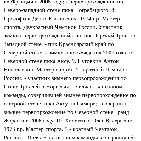
во Франции в 2006 году; - первопрохождение по
С синтетическим утеплителем
Северо-западной стене пика Погребецкого. 8.
Аксессуары для спальников
Сумки и баулы
Прокофьев Денис Евгеньевич. 1974 г.р. Мастер
Баулы
спорта. Двукратный Чемпион России. Участник
Кошельки
Сумки
зимних первопрохождений - на пик Царский Трон по
Гермомешки
Западной стене, - пик Красноярский край по
Полезные аксессуары
Книги
Северной стене, - зимнего восхождения 2007 года по
Еда
Северной стене пика Аксу. 9. Пуговкин Антон
Коврики
Николаевич. Мастер спорта. 4 - кратный Чемпион
Обувь
Женская обувь
России. - участник зимнего первопрохождения по
Сапоги
Стене Троллей в Норвегии, - являлся капитаном
Ботинки
Мужская обувь
команды, совершившей зимнее первопрохождение по
Ботинки
северной стене пика Аксу на Памире; - совершил
Кроссовки
Сапоги
зимнее первопрхождение по Северной стене Гранд
Гамаши и бахилы
Жорасса в 2006 году. 10. Хвостенко Олег Валерьевич.
Гамаши
1973 г.р. Мастер спорта. 5 - кратный Чемпион
Бахилы
Тапочки и чуни
России. - Являлся капитаном команды, совершившей