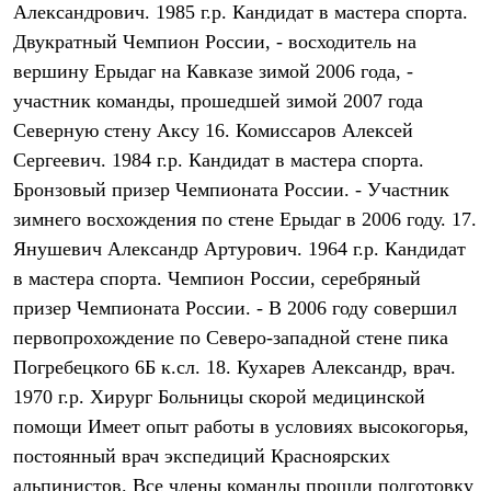
Александрович. 1985 г.р. Кандидат в мастера спорта.
Где купить
Двукратный Чемпион России, - восходитель на
вершину Ерыдаг на Кавказе зимой 2006 года, -
участник команды, прошедшей зимой 2007 года
Северную стену Аксу 16. Комиссаров Алексей
Сергеевич. 1984 г.р. Кандидат в мастера спорта.
Бронзовый призер Чемпионата России. - Участник
зимнего восхождения по стене Ерыдаг в 2006 году. 17.
Янушевич Александр Артурович. 1964 г.р. Кандидат
в мастера спорта. Чемпион России, серебряный
призер Чемпионата России. - В 2006 году совершил
первопрохождение по Северо-западной стене пика
Погребецкого 6Б к.сл. 18. Кухарев Александр, врач.
1970 г.р. Хирург Больницы скорой медицинской
помощи Имеет опыт работы в условиях высокогорья,
постоянный врач экспедиций Красноярских
альпинистов. Все члены команды прошли подготовку