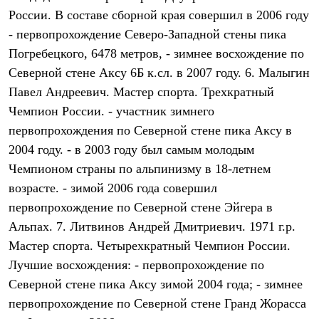
Брюки
России. В составе сборной края совершил в 2006 году
Софтшелл одежда
Куртки
- первопрохождение Северо-Западной стены пика
Флисовая одежда
Погребецкого, 6478 метров, - зимнее восхождение по
Куртки
Брюки
Северной стене Аксу 6Б к.сл. в 2007 году. 6. Малыгин
Жилеты
Павел Андреевич. Мастер спорта. Трехкратный
Комбинезоны
Чемпион России. - участник зимнего
Термобелье
Комплект термобелья
первопрохождения по Северной стене пика Аксу в
Снаряжение
2004 году. - в 2003 году был самым молодым
Палатки и тенты
Палатки
Чемпионом страны по альпинизму в 18-летнем
Тенты
возрасте. - зимой 2006 года совершил
Аксессуары для палаток
Рюкзаки
первопрохождение по Северной стене Эйгера в
Экспедиционные
Альпах. 7. Литвинов Андрей Дмитриевич. 1971 г.р.
Легкоходные
Мастер спорта. Четырехкратный Чемпион России.
Альпинистские
Городские
Лучшие восхождения: - первопрохождение по
Аксессуары для рюкзаков
Северной стене пика Аксу зимой 2004 года; - зимнее
Спальные мешки
Пуховые
первопрохождение по Северной стене Гранд Жорасса
Комбинированные