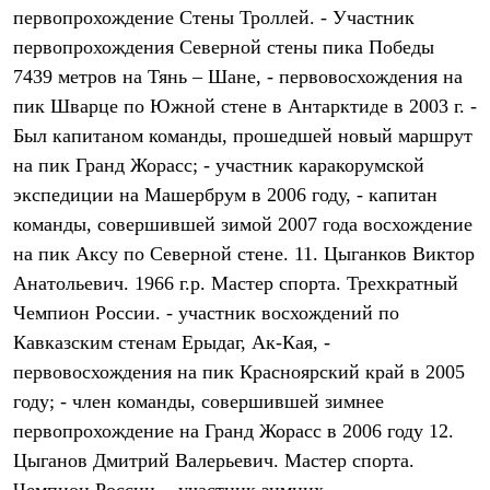
Тапочки
первопрохождение Стены Троллей. - Участник
Чуни
Уход за обувью
первопрохождения Северной стены пика Победы
Аксессуары
7439 метров на Тянь – Шане, - первовосхождения на
Головные уборы
пик Шварце по Южной стене в Антарктиде в 2003 г. -
Шапки
Балаклавы и маски
Был капитаном команды, прошедшей новый маршрут
Кепки и бейсболки
на пик Гранд Жорасс; - участник каракорумской
Повязки
Шарфы
экспедиции на Машербрум в 2006 году, - капитан
Панамы
команды, совершившей зимой 2007 года восхождение
Перчатки и рукавицы
Перчатки
на пик Аксу по Северной стене. 11. Цыганков Виктор
Рукавицы
Анатольевич. 1966 г.р. Мастер спорта. Трехкратный
Носки
Чемпион России. - участник восхождений по
Полезные аксессуары
Брелки
Кавказским стенам Ерыдаг, Ак-Кая, -
Ремни
первовосхождения на пик Красноярский край в 2005
Шевроны
Опушки
году; - член команды, совершившей зимнее
Термоковрики
первопрохождение на Гранд Жорасс в 2006 году 12.
Уход за одеждой
В Арктику
Цыганов Дмитрий Валерьевич. Мастер спорта.
Коллекции