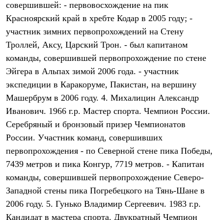
совершившей: - первовосхождение на пик
Рубашки
Футболки
Красноярский край в хребте Кодар в 2005 году; -
Толстовки
участник зимних первопрохождений на Стену
Брюки
Троллей, Аксу, Царский Трон. - был капитаном
Термобелье
Теплое термобелье
команды, совершившей первопрохождение по стене
Среднее термобелье
Эйгера в Альпах зимой 2006 года. - участник
Легкое термобелье
Флисовая одежда
экспедиции в Каракоруме, Пакистан, на вершину
Куртки
Машербрум в 2006 году. 4. Михалицин Александр
Брюки
Детская одежда
Иванович. 1966 г.р. Мастер спорта. Чемпион России.
Утепленная пухом
Серебряный и бронзовый призер Чемпионатов
Комбинезоны
России. Участник команд, совершивших
Куртки
Брюки
первопрохождения - по Северной стене пика Победы,
Утепленная синтетикой
7439 метров и пика Конгур, 7719 метров. - Капитан
Комбинезоны
Куртки
команды, совершившей первопрохождение Северо-
Брюки
Западной стены пика Погребецкого на Тянь-Шане в
Лёгкая одежда
2006 году. 5. Гунько Владимир Сергеевич. 1983 г.р.
Футболки
Толстовки
Кандидат в мастера спорта. Двукратный Чемпион