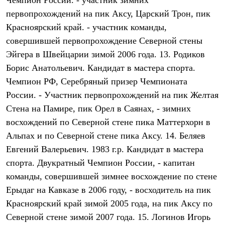
Чемпион России. - участник зимних
PEAK
первопрохождений на пик Аксу, Царский Трон, пик
ЗА ПОЛЯРНЫМ КРУГОМ
TREK
Красноярский край. - участник команды,
BASK kids
совершившей первопрохождение Северной стены
CITY
BASK juno
Эйгера в Швейцарии зимой 2006 года. 13. Родиков
ИДЁМ В ПОХОД
Борис Анатольевич. Кандидат в мастера спорта.
Дневник капитана
Чемпион РФ, Серебряный призер Чемпионата
Каталог дилеров
Компания
России. - Участник первопрохождений на пик Желтая
Баск сегодня
Стена на Памире, пик Орел в Саянах, - зимних
История
Отцы основатели
восхождений по Северной стене пика Маттерхорн в
Производство
Альпах и по Северной стене пика Аксу. 14. Беляев
Баск в вашем городе
Контроль качества
Евгений Валерьевич. 1983 г.р. Кандидат в мастера
Технологии
спорта. Двукратный Чемпион России, - капитан
Команда Баск
команды, совершившей зимнее восхождение по стене
Сотрудничество
Дилерам
Ерыдаг на Кавказе в 2006 году, - восходитель на пик
Стать дилером
Красноярский край зимой 2005 года, на пик Аксу по
Корпоративным клиентам
Услуги
Северной стене зимой 2007 года. 15. Логинов Игорь
Медиа