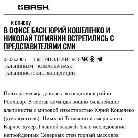
Каталог
К СПИСКУ
Интернет-магазин
В ОФИСЕ БАСК ЮРИЙ КОШЕЛЕНКО И
Мужская одежда
Утепленная пухом
НИКОЛАЙ ТОТМЯНИН ВСТРЕТИЛИСЬ С
Куртки
ПРЕДСТАВИТЕЛЯМИ СМИ
Брюки
Жилеты
Комбинезоны
03.06.2005
1150
0
ПОДЕЛИТЬСЯ
Утепленная синтетикой
АЛЬПИНИЗМ
КОМАНДА BASK
Куртки
АЛЬПИНИСТСКИЕ ЭКСПЕДИЦИИ
Брюки
Штормовая одежда
Куртки
Полтора месяца длилась экспедиция в район
Брюки
Софтшелл одежда
Ронхшар. В состав команды вошли сильнейшие
Куртки
альпинисты с мировой известностью Юрий Кошелеко
Брюки
Флисовая одежда
(руководитель), Николай Тотмянин и американец
Куртки
Карлос Булер. Главной задачей было исследование
Брюки
Жилеты
непройденных Северных стен горный массивов