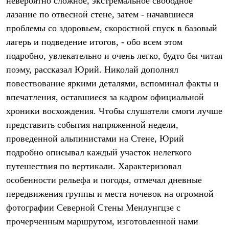
невероятно сложное, экстремальное свободное
Рубашки
лазание по отвесной стене, затем - начавшиеся
Футболки
Толстовки
проблемы со здоровьем, скоростной спуск в базовый
Брюки
лагерь и подведение итогов, - обо всем этом
Термобелье
подробно, увлекательно и очень легко, будто бы читая
Теплое термобелье
Среднее термобелье
поэму, рассказал Юрий. Николай дополнял
Легкое термобелье
повествование яркими деталями, вспоминал факты и
Флисовая одежда
Куртки
впечатления, оставшиеся за кадром официальной
Брюки
хроники восхождения. Чтобы слушатели смоги лучше
Детская одежда
представить события напряженной недели,
Утепленная пухом
Комбинезоны
проведенной альпинистами на Стене, Юрий
Куртки
подробно описывал каждый участок нелегкого
Брюки
Утепленная синтетикой
путешествия по вертикали. Характеризовал
Комбинезоны
особенности рельефа и погоды, отмечал дневные
Куртки
Брюки
передвижения группы и места ночевок на огромной
Лёгкая одежда
фотографии Северной Стены Менлунгцзе с
Футболки
прочерченным маршрутом, изготовленной нами
Толстовки