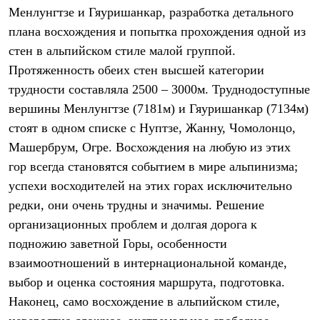
Термобелье
Менлунгтзе и Гяуришанкар, разработка детального
Теплое термобелье
плана восхождения и попытка прохождения одной из
Среднее термобелье
Легкое термобелье
стен в альпийском стиле малой группой.
Лёгкая одежда
Протяженность обеих стен высшей категории
Футболки
Рубашки
трудности составляла 2500 – 3000м. Труднодоступные
Толстовки
вершины Менлунгтзе (7181м) и Гяуришанкар (7134м)
Брюки
стоят в одном списке с Нуптзе, Жанну, Чомолонцо,
Шорты
Женская одежда
Машербрум, Огре. Восхождения на любую из этих
Утепленная пухом
гор всегда становятся событием в мире альпинизма;
Куртки
Брюки
успехи восходителей на этих горах исключительно
Жилеты
редки, они очень трудны и значимы. Решение
Утепленная синтетикой
Куртки
организационных проблем и долгая дорога к
Брюки
подножию заветной Горы, особенности
Штормовая одежда
взаимоотношений в интернациональной команде,
Куртки
Софтшелл одежда
выбор и оценка состояния маршрута, подготовка.
Куртки
Наконец, само восхождение в альпийском стиле,
Брюки
Лёгкая одежда