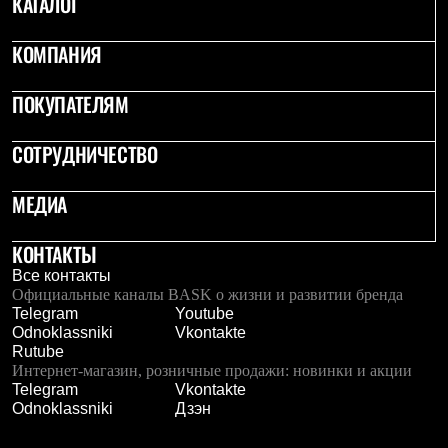
КАТАЛОГ
С синтетическим утеплителем
Аксессуары для спальников
КОМПАНИЯ
Сумки и баулы
Баулы
Кошельки
ПОКУПАТЕЛЯМ
Сумки
Гермомешки
Полезные аксессуары
СОТРУДНИЧЕСТВО
Книги
Еда
МЕДИА
Коврики
Обувь
Женская обувь
КОНТАКТЫ
Сапоги
Все контакты
Ботинки
Официальные каналы BASK о жизни и развитии бренда
Мужская обувь
Telegram
Youtube
Ботинки
Odnoklassniki
Vkontakte
Кроссовки
Rutube
Сапоги
Интернет-магазин, розничные продажи: новинки и акции
Гамаши и бахилы
Telegram
Vkontakte
Гамаши
Odnoklassniki
Дзэн
Бахилы
Тапочки и чуни