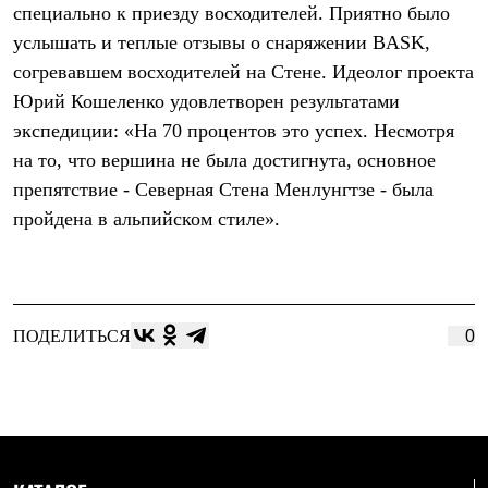
Брюки
специально к приезду восходителей. Приятно было
Софтшелл одежда
услышать и теплые отзывы о снаряжении BASK,
Куртки
Флисовая одежда
согревавшем восходителей на Стене. Идеолог проекта
Куртки
Юрий Кошеленко удовлетворен результатами
Брюки
Жилеты
экспедиции: «На 70 процентов это успех. Несмотря
Комбинезоны
на то, что вершина не была достигнута, основное
Термобелье
препятствие - Северная Стена Менлунгтзе - была
Комплект термобелья
Снаряжение
пройдена в альпийском стиле».
Палатки и тенты
Палатки
Тенты
Аксессуары для палаток
Рюкзаки
ПОДЕЛИТЬСЯ
0
Экспедиционные
Легкоходные
Альпинистские
Городские
Аксессуары для рюкзаков
Спальные мешки
Пуховые
Комбинированные