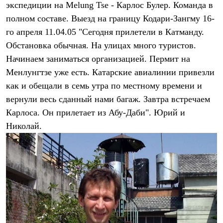
экспедиции на Melung Tse - Карлос Булер. Команда в
Рубашки
Футболки
полном составе. Выезд на границу Кодари-Зангму 16-
Толстовки
го апреля 11.04.05 "Сегодня прилетели в Катманду.
Брюки
Обстановка обычная. На улицах много туристов.
Термобелье
Теплое термобелье
Начинаем заниматься организацией. Пермит на
Среднее термобелье
Менлунгтзе уже есть. Катарские авиалинии привезли
Легкое термобелье
Флисовая одежда
как и обещали в семь утра по местному времени и
Куртки
вернули весь сданный нами багаж. Завтра встречаем
Брюки
Детская одежда
Карлоса. Он прилетает из Абу-Даби". Юрий и
Утепленная пухом
Николай.
Комбинезоны
Куртки
Брюки
Утепленная синтетикой
Комбинезоны
Куртки
Брюки
Лёгкая одежда
Футболки
Толстовки