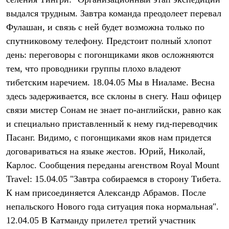
Термобелье
выдался трудным. Завтра команда преодолеет перевал
Теплое термобелье
Среднее термобелье
Фулашан, и связь с ней будет возможна только по
Легкое термобелье
спутниковому телефону. Предстоит полный хлопот
Лёгкая одежда
Футболки
день: переговоры с погонщиками яков осложняются
Рубашки
тем, что проводники группы плохо владеют
Толстовки
Брюки
тибетским наречием. 18.04.05 Мы в Ниаламе. Весна
Шорты
здесь задерживается, все склоны в снегу. Наш офицер
Женская одежда
связи мистер Сонам не знает по-английски, равно как
Утепленная пухом
Куртки
и специально приставленный к нему гид-переводчик
Брюки
Пасанг. Видимо, с погонщиками яков нам придется
Жилеты
Утепленная синтетикой
договариваться на языке жестов. Юрий, Николай,
Куртки
Карлос. Сообщения переданы агенством Royal Mount
Брюки
Travel: 15.04.05 "Завтра собираемся в сторону Тибета.
Штормовая одежда
Куртки
К нам присоединяется Александр Абрамов. После
Софтшелл одежда
непальского Нового года ситуация пока нормальная".
Куртки
Брюки
12.04.05 В Катманду прилетел третий участник
Лёгкая одежда