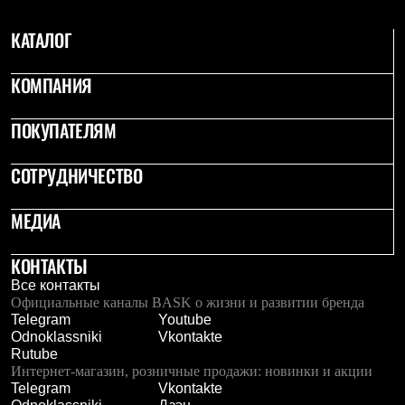
Тапочки
Чуни
КАТАЛОГ
Уход за обувью
Аксессуары
Головные уборы
КОМПАНИЯ
Шапки
Балаклавы и маски
Кепки и бейсболки
ПОКУПАТЕЛЯМ
Повязки
Шарфы
СОТРУДНИЧЕСТВО
Панамы
Перчатки и рукавицы
Перчатки
МЕДИА
Рукавицы
Носки
Полезные аксессуары
КОНТАКТЫ
Брелки
Все контакты
Ремни
Официальные каналы BASK о жизни и развитии бренда
Шевроны
Telegram
Youtube
Опушки
Odnoklassniki
Vkontakte
Термоковрики
Rutube
Уход за одеждой
Интернет-магазин, розничные продажи: новинки и акции
В Арктику
Telegram
Vkontakte
Коллекции