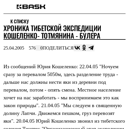
Каталог
К СПИСКУ
Интернет-магазин
ХРОНИКА ТИБЕТСКОЙ ЭКСПЕДИЦИИ
Мужская одежда
Утепленная пухом
КОШЕЛЕНКО- ТОТМЯНИНА - БУЛЕРА
Куртки
Брюки
25.04.2005
576
0
ПОДЕЛИТЬСЯ
Жилеты
Комбинезоны
Утепленная синтетикой
Куртки
Из сообщений Юрия Кошеленко: 22.04.05 "Ночуем
Брюки
сразу за перевалом 5050м, здесь разделение труда -
Штормовая одежда
дальше нас должны нести яки из деревни под
Куртки
Брюки
перевалом, потом - опять смена. Местное население
Софтшелл одежда
хочет на нас заработать - мы воспринимаем это как
Куртки
Брюки
закон природы". 21.04.05 "Мы следуем в священную
Флисовая одежда
долину Лапчи. Движемся пешком, груз перевозят
Куртки
Брюки
яки". 20.04.05 Юрий Кошеленко звонил из тибетского
Жилеты
селения Тингри: "Организационный этап экспедиции