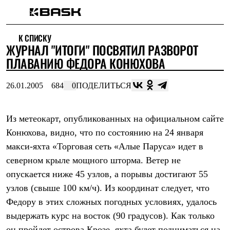
Каталог
К СПИСКУ
Интернет-магазин
ЖУРНАЛ "ИТОГИ" ПОСВЯТИЛ РАЗВОРОТ
Мужская одежда
Утепленная пухом
ПЛАВАНИЮ ФЕДОРА КОНЮХОВА
Куртки
Брюки
26.01.2005
684
0
ПОДЕЛИТЬСЯ
Жилеты
Комбинезоны
Утепленная синтетикой
Куртки
Из метеокарт, опубликованных на официальном сайте
Брюки
Конюхова, видно, что по состоянию на 24 января
Штормовая одежда
макси-яхта «Торговая сеть «Алые Паруса» идет в
Куртки
Брюки
северном крыле мощного шторма. Ветер не
Софтшелл одежда
опускается ниже 45 узлов, а порывы достигают 55
Куртки
Брюки
узлов (свыше 100 км/ч). Из координат следует, что
Флисовая одежда
Федору в этих сложных погодных условиях, удалось
Куртки
Брюки
выдержать курс на восток (90 градусов). Как только
Жилеты
он пройдет острова Крозе, яхта будет подниматься на