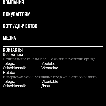
КОМПАНИЯ
Рубашки
Футболки
ПОКУПАТЕЛЯМ
Толстовки
Брюки
Термобелье
СОТРУДНИЧЕСТВО
Теплое термобелье
Среднее термобелье
Легкое термобелье
МЕДИА
Флисовая одежда
Куртки
КОНТАКТЫ
Брюки
Детская одежда
Все контакты
Утепленная пухом
Официальные каналы BASK о жизни и развитии бренда
Комбинезоны
Telegram
Youtube
Куртки
Odnoklassniki
Vkontakte
Брюки
Rutube
Утепленная синтетикой
Интернет-магазин, розничные продажи: новинки и акции
Комбинезоны
Telegram
Vkontakte
Куртки
Odnoklassniki
Дзэн
Брюки
Лёгкая одежда
Футболки
Толстовки