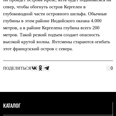
Термобелье
север, чтобы обогнуть остров Кергелен в
Теплое термобелье
Среднее термобелье
глубоководной части островного шельфа. Обычные
Легкое термобелье
глубины в этом районе Индийского океана 4.000
Лёгкая одежда
Футболки
метров, а в районе Кергелена глубина всего 200
Рубашки
метров. Такой резкий подъем создает опасность
Толстовки
Брюки
высокой крутой волны. Яхтсмены стараются огибать
Шорты
этот французский остров с севера.
Женская одежда
Утепленная пухом
Куртки
Брюки
ПОДЕЛИТЬСЯ
0
Жилеты
Утепленная синтетикой
Куртки
Брюки
Штормовая одежда
Куртки
Софтшелл одежда
КАТАЛОГ
Куртки
Брюки
Лёгкая одежда