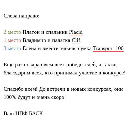
Термобелье
Теплое термобелье
Среднее термобелье
Слева направо:
Легкое термобелье
Лёгкая одежда
Футболки
2 место
Платон и спальник
Placid
Рубашки
1 место
Владимир и палатка
Clif
Толстовки
3 место
Елена и вместительная сумка
Transport 100
Брюки
Шорты
Женская одежда
Еще раз поздравляем всех победителей, а также
Утепленная пухом
Куртки
благодарим всех, кто принимал участие в конкурсе!
Брюки
Жилеты
Утепленная синтетикой
Спасибо всем! До встречи в новых конкурсах, они
Куртки
100% будут и очень скоро!
Брюки
Штормовая одежда
Куртки
Ваш
НПФ БАСК
Софтшелл одежда
Куртки
Брюки
Лёгкая одежда