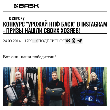
Каталог
К СПИСКУ
Интернет-магазин
КОНКУРС "УРОЖАЙ НПФ БАСК" В INSTAGRAM
Мужская одежда
Утепленная пухом
- ПРИЗЫ НАШЛИ СВОИХ ХОЗЯЕВ!
Куртки
Брюки
24.09.2014
1709
0
ПОДЕЛИТЬСЯ
Жилеты
Комбинезоны
Утепленная синтетикой
Куртки
Вот они, наши победители!
Брюки
Штормовая одежда
Куртки
Брюки
Софтшелл одежда
Куртки
Брюки
Флисовая одежда
Куртки
Брюки
Жилеты