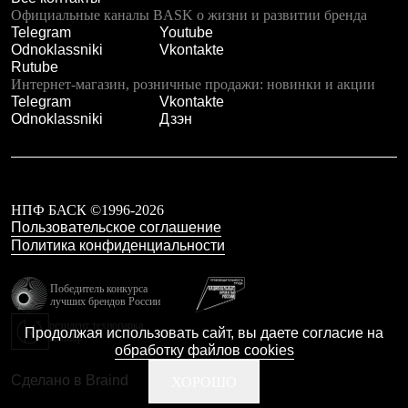
Брюки
Официальные каналы BASK о жизни и развитии бренда
Софтшелл одежда
Telegram
Youtube
Куртки
Odnoklassniki
Vkontakte
Флисовая одежда
Rutube
Куртки
Интернет-магазин, розничные продажи: новинки и акции
Брюки
Telegram
Vkontakte
Жилеты
Odnoklassniki
Дзэн
Комбинезоны
Термобелье
Комплект термобелья
Снаряжение
Палатки и тенты
НПФ БАСК ©1996-2026
Палатки
Пользовательское соглашение
Тенты
Политика конфиденциальности
Аксессуары для палаток
Рюкзаки
Экспедиционные
Победитель конкурса
Легкоходные
лучших брендов России
Альпинистские
резидент технопарка
Городские
Продолжая использовать сайт, вы даете согласие на
Калибр
Аксессуары для рюкзаков
обработку файлов cookies
Спальные мешки
Сделано в Braind
ХОРОШО
Пуховые
Комбинированные