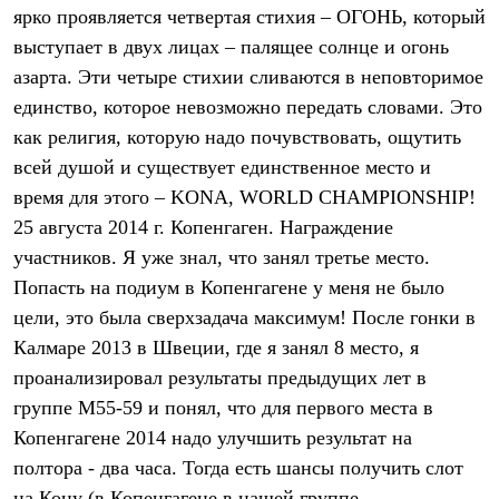
Термобелье
ярко проявляется четвертая стихия – ОГОНЬ, который
Теплое термобелье
выступает в двух лицах – палящее солнце и огонь
Среднее термобелье
Легкое термобелье
азарта. Эти четыре стихии сливаются в неповторимое
Лёгкая одежда
единство, которое невозможно передать словами. Это
Футболки
Рубашки
как религия, которую надо почувствовать, ощутить
Толстовки
всей душой и существует единственное место и
Брюки
время для этого – KONA, WORLD CHAMPIONSHIP!
Шорты
Женская одежда
25 августа 2014 г. Копенгаген. Награждение
Утепленная пухом
участников. Я уже знал, что занял третье место.
Куртки
Брюки
Попасть на подиум в Копенгагене у меня не было
Жилеты
цели, это была сверхзадача максимум! После гонки в
Утепленная синтетикой
Калмаре 2013 в Швеции, где я занял 8 место, я
Куртки
Брюки
проанализировал результаты предыдущих лет в
Штормовая одежда
группе М55-59 и понял, что для первого места в
Куртки
Софтшелл одежда
Копенгагене 2014 надо улучшить результат на
Куртки
полтора - два часа. Тогда есть шансы получить слот
Брюки
Лёгкая одежда
на Кону (в Копенгагене в нашей группе