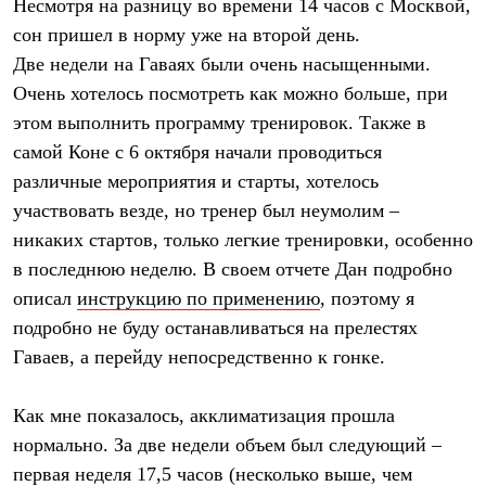
Тапочки
Несмотря на разницу во времени 14 часов с Москвой,
Чуни
сон пришел в норму уже на второй день.
Уход за обувью
Две недели на Гаваях были очень насыщенными.
Аксессуары
Головные уборы
Очень хотелось посмотреть как можно больше, при
Шапки
этом выполнить программу тренировок. Также в
Балаклавы и маски
Кепки и бейсболки
самой Коне с 6 октября начали проводиться
Повязки
различные мероприятия и старты, хотелось
Шарфы
Панамы
участвовать везде, но тренер был неумолим –
Перчатки и рукавицы
никаких стартов, только легкие тренировки, особенно
Перчатки
в последнюю неделю. В своем отчете Дан подробно
Рукавицы
Носки
описал
инструкцию по применению
, поэтому я
Полезные аксессуары
подробно не буду останавливаться на прелестях
Брелки
Ремни
Гаваев, а перейду непосредственно к гонке.
Шевроны
Опушки
Термоковрики
Как мне показалось, акклиматизация прошла
Уход за одеждой
нормально. За две недели объем был следующий –
В Арктику
первая неделя 17,5 часов (несколько выше, чем
Коллекции