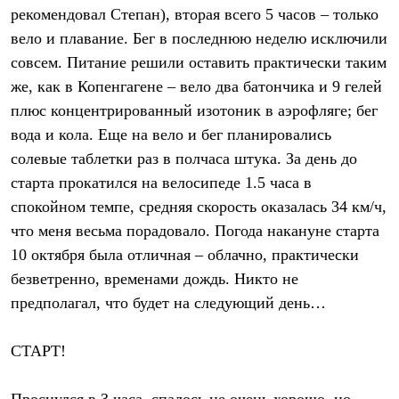
PEAK
рекомендовал Степан), вторая всего 5 часов – только
ЗА ПОЛЯРНЫМ КРУГОМ
вело и плавание. Бег в последнюю неделю исключили
TREK
BASK kids
совсем. Питание решили оставить практически таким
CITY
же, как в Копенгагене – вело два батончика и 9 гелей
BASK juno
плюс концентрированный изотоник в аэрофляге; бег
ИДЁМ В ПОХОД
Дневник капитана
вода и кола. Еще на вело и бег планировались
Каталог дилеров
солевые таблетки раз в полчаса штука. За день до
Компания
Баск сегодня
старта прокатился на велосипеде 1.5 часа в
История
спокойном темпе, средняя скорость оказалась 34 км/ч,
Отцы основатели
Производство
что меня весьма порадовало. Погода накануне старта
Баск в вашем городе
10 октября была отличная – облачно, практически
Контроль качества
безветренно, временами дождь. Никто не
Технологии
Команда Баск
предполагал, что будет на следующий день…
Сотрудничество
Дилерам
Стать дилером
СТАРТ!
Корпоративным клиентам
Услуги
Медиа