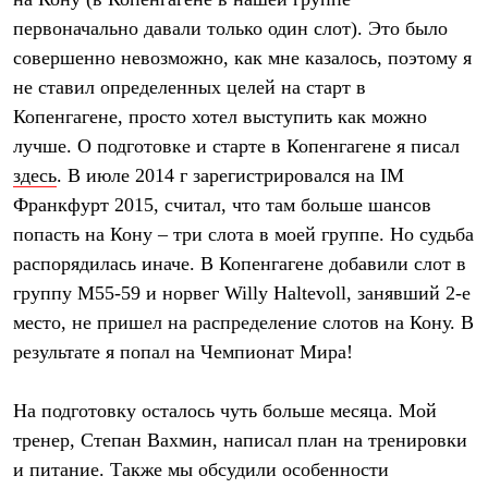
Рубашки
первоначально давали только один слот). Это было
Футболки
совершенно невозможно, как мне казалось, поэтому я
Толстовки
Брюки
не ставил определенных целей на старт в
Термобелье
Копенгагене, просто хотел выступить как можно
Теплое термобелье
Среднее термобелье
лучше. О подготовке и старте в Копенгагене я писал
Легкое термобелье
здесь
. В июле 2014 г зарегистрировался на IM
Флисовая одежда
Куртки
Франкфурт 2015, считал, что там больше шансов
Брюки
попасть на Кону – три слота в моей группе. Но судьба
Детская одежда
распорядилась иначе. В Копенгагене добавили слот в
Утепленная пухом
Комбинезоны
группу М55-59 и норвег Willy Haltevoll, занявший 2-е
Куртки
место, не пришел на распределение слотов на Кону. В
Брюки
Утепленная синтетикой
результате я попал на Чемпионат Мира!
Комбинезоны
Куртки
На подготовку осталось чуть больше месяца. Мой
Брюки
Лёгкая одежда
тренер, Степан Вахмин, написал план на тренировки
Футболки
и питание. Также мы обсудили особенности
Толстовки