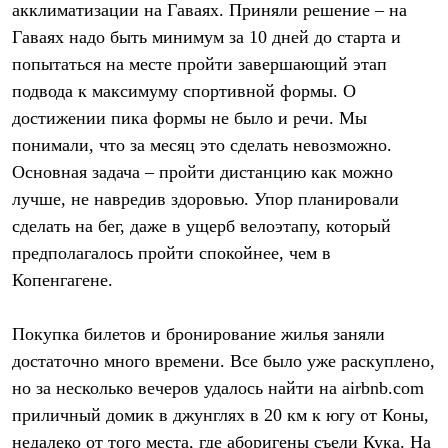
Брюки
акклиматизации на Гаваях. Приняли решение – на
Софтшелл одежда
Гаваях надо быть минимум за 10 дней до старта и
Куртки
Флисовая одежда
попытаться на месте пройти завершающий этап
Куртки
подвода к максимуму спортивной формы. О
Брюки
достижении пика формы не было и речи. Мы
Жилеты
Комбинезоны
понимали, что за месяц это сделать невозможно.
Термобелье
Основная задача – пройти дистанцию как можно
Комплект термобелья
Снаряжение
лучше, не навредив здоровью. Упор планировали
Палатки и тенты
сделать на бег, даже в ущерб велоэтапу, который
Палатки
Тенты
предполагалось пройти спокойнее, чем в
Аксессуары для палаток
Копенгагене.
Рюкзаки
Экспедиционные
Легкоходные
Покупка билетов и бронирование жилья заняли
Альпинистские
достаточно много времени. Все было уже раскуплено,
Городские
Аксессуары для рюкзаков
но за несколько вечеров удалось найти на airbnb.com
Спальные мешки
приличный домик в джунглях в 20 км к югу от Коны,
Пуховые
недалеко от того места, где аборигены съели Кука. На
Комбинированные