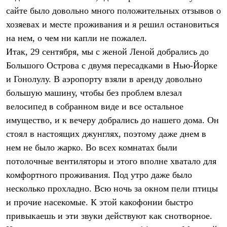
С синтетическим утеплителем
сайте было довольно много положительных отзывов о
Аксессуары для спальников
хозяевах и месте проживания и я решил остановиться
Сумки и баулы
Баулы
на нем, о чем ни капли не пожалел.
Кошельки
Итак, 29 сентября, мы с женой Леной добрались до
Сумки
Гермомешки
Большого Острова с двумя пересадками в Нью-Йорке
Полезные аксессуары
и Гонолулу. В аэропорту взяли в аренду довольно
Книги
большую машину, чтобы без проблем влезал
Еда
Коврики
велосипед в собранном виде и все остальное
Обувь
имущество, и к вечеру добрались до нашего дома. Он
Женская обувь
Сапоги
стоял в настоящих джунглях, поэтому даже днем в
Ботинки
нем не было жарко. Во всех комнатах были
Мужская обувь
Ботинки
потолочные вентиляторы и этого вполне хватало для
Кроссовки
комфортного проживания. Под утро даже было
Сапоги
несколько прохладно. Всю ночь за окном пели птицы
Гамаши и бахилы
Гамаши
и прочие насекомые. К этой какофонии быстро
Бахилы
привыкаешь и эти звуки действуют как снотворное.
Тапочки и чуни