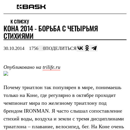
Каталог
К СПИСКУ
Интернет-магазин
КОНА 2014 - БОРЬБА С ЧЕТЫРЬМЯ
Мужская одежда
Утепленная пухом
СТИХИЯМИ
Куртки
Брюки
30.10.2014
1756
0
ПОДЕЛИТЬСЯ
Жилеты
Комбинезоны
Утепленная синтетикой
Куртки
Опубликовано на
trilife.ru
Брюки
Штормовая одежда
Куртки
Почему триатлон так популярен в мире, понимаешь
Брюки
Софтшелл одежда
только на Коне, где регулярно в октябре проходит
Куртки
чемпионат мира по железному триатлону под
Брюки
Флисовая одежда
брендом IRONMAN. Я часто слышал сопоставление
Куртки
стихий воды, воздуха и земли с тремя дисциплинами
Брюки
триатлона – плавание, велосипед, бег. На Коне очень
Жилеты