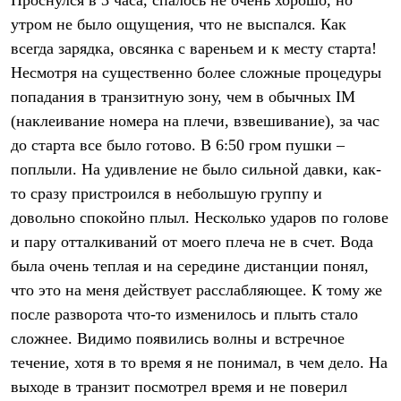
Проснулся в 3 часа, спалось не очень хорошо, но
Где купить
утром не было ощущения, что не выспался. Как
всегда зарядка, овсянка с вареньем и к месту старта!
Несмотря на существенно более сложные процедуры
попадания в транзитную зону, чем в обычных IM
(наклеивание номера на плечи, взвешивание), за час
до старта все было готово. В 6:50 гром пушки –
поплыли. На удивление не было сильной давки, как-
то сразу пристроился в небольшую группу и
довольно спокойно плыл. Несколько ударов по голове
и пару отталкиваний от моего плеча не в счет. Вода
была очень теплая и на середине дистанции понял,
что это на меня действует расслабляющее. К тому же
после разворота что-то изменилось и плыть стало
сложнее. Видимо появились волны и встречное
течение, хотя в то время я не понимал, в чем дело. На
выходе в транзит посмотрел время и не поверил