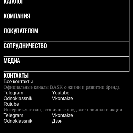
КАТАЛОГ
Термобелье
Теплое термобелье
Среднее термобелье
КОМПАНИЯ
Легкое термобелье
Лёгкая одежда
ПОКУПАТЕЛЯМ
Футболки
Рубашки
Толстовки
СОТРУДНИЧЕСТВО
Брюки
Шорты
МЕДИА
Женская одежда
Утепленная пухом
Куртки
КОНТАКТЫ
Брюки
Жилеты
Все контакты
Утепленная синтетикой
Официальные каналы BASK о жизни и развитии бренда
Куртки
Telegram
Youtube
Брюки
Odnoklassniki
Vkontakte
Штормовая одежда
Rutube
Куртки
Интернет-магазин, розничные продажи: новинки и акции
Софтшелл одежда
Telegram
Vkontakte
Куртки
Odnoklassniki
Дзэн
Брюки
Лёгкая одежда