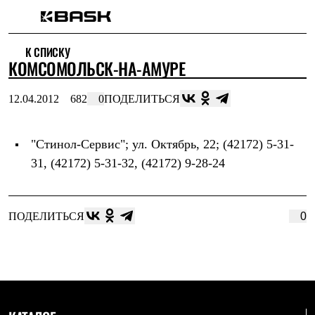
Каталог
К СПИСКУ
Интернет-магазин
КОМСОМОЛЬСК-НА-АМУРЕ
Мужская одежда
Утепленная пухом
Куртки
12.04.2012
682
0
ПОДЕЛИТЬСЯ
Брюки
Жилеты
Комбинезоны
"Стинол-Сервис"
; ул. Октябрь, 22; (42172) 5-31-
Утепленная синтетикой
Куртки
31, (42172) 5-31-32, (42172) 9-28-24
Брюки
Штормовая одежда
Куртки
Брюки
ПОДЕЛИТЬСЯ
0
Софтшелл одежда
Куртки
Брюки
Флисовая одежда
Куртки
Брюки
Жилеты