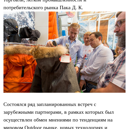
PEAK
потребительского рынка Пака Д. К.
ЗА ПОЛЯРНЫМ КРУГОМ
TREK
BASK kids
CITY
BASK juno
ИДЁМ В ПОХОД
Дневник капитана
Каталог дилеров
Компания
Баск сегодня
История
Отцы основатели
Производство
Баск в вашем городе
Контроль качества
Технологии
Команда Баск
Сотрудничество
Состоялся ряд запланированных встреч с
Дилерам
зарубежными партнерами, в рамках которых был
Стать дилером
Корпоративным клиентам
осуществлен обмен мнениями по тенденциям на
Услуги
мировом Outdoor рынке, новых технологиях и
Медиа