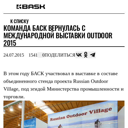
Каталог
К СПИСКУ
Интернет-магазин
КОМАНДА БАСК ВЕРНУЛАСЬ С
Мужская одежда
Утепленная пухом
МЕЖДУНАРОДНОЙ ВЫСТАВКИ OUTDOOR
Куртки
2015
Брюки
Жилеты
Комбинезоны
24.07.2015
1541
0
ПОДЕЛИТЬСЯ
Утепленная синтетикой
Куртки
Брюки
В этом году БАСК участвовал в выставке в составе
Штормовая одежда
объединенного стенда проекта Russian Outdoor
Куртки
Брюки
Village, под эгидой Министерства промышленности и
Софтшелл одежда
торговли.
Куртки
Брюки
Флисовая одежда
Куртки
Брюки
Жилеты