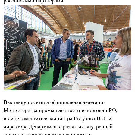
российскими партнерами.
Тапочки
Чуни
Уход за обувью
Аксессуары
Головные уборы
Шапки
Балаклавы и маски
Кепки и бейсболки
Повязки
Шарфы
Панамы
Перчатки и рукавицы
Перчатки
Рукавицы
Носки
Полезные аксессуары
Брелки
Ремни
Выставку посетила официальная делегация
Шевроны
Опушки
Министерства промышленности и торговли РФ,
Термоковрики
в лице заместителя министра Евтухова В.Л. и
Уход за одеждой
директора Департамента развития внутренней
В Арктику
Коллекции
торговли, легкой промышленности и