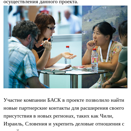
осуществления данного проекта.
С синтетическим утеплителем
Аксессуары для спальников
Сумки и баулы
Баулы
Кошельки
Сумки
Гермомешки
Полезные аксессуары
Книги
Еда
Коврики
Обувь
Женская обувь
Сапоги
Ботинки
Мужская обувь
Ботинки
Кроссовки
Участие компании БАСК в проекте позволило найти
Сапоги
новые партнерские контакты для расширения своего
Гамаши и бахилы
Гамаши
присутствия в новых регионах, таких как Чили,
Бахилы
Израиль, Словения и укрепить деловые отношения с
Тапочки и чуни