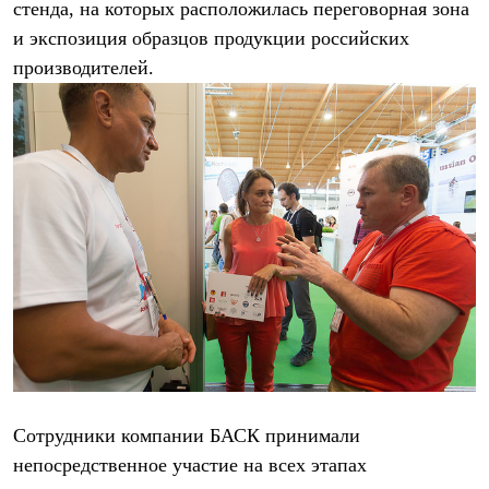
Брюки
стенда, на которых расположилась переговорная зона
Софтшелл одежда
и экспозиция образцов продукции российских
Куртки
производителей.
Флисовая одежда
Куртки
Брюки
Жилеты
Комбинезоны
Термобелье
Комплект термобелья
Снаряжение
Палатки и тенты
Палатки
Тенты
Аксессуары для палаток
Рюкзаки
Экспедиционные
Легкоходные
Альпинистские
Городские
Аксессуары для рюкзаков
Сотрудники компании БАСК принимали
Спальные мешки
Пуховые
непосредственное участие на всех этапах
Комбинированные