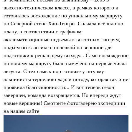
Термобелье
высотно-техническом классе, в рамках которого и
Теплое термобелье
Среднее термобелье
готовилось восхождение по уникальному маршруту
Легкое термобелье
по Северной стене Хан-Тенгри. Сначала всё шло по
Лёгкая одежда
Футболки
плану, в соответствии с графиком:
Рубашки
акклиматизационые подъёмы к высотным лагерям,
Толстовки
Брюки
подъём по классике с ночевкой на вершине для
Шорты
подготовки к решающему выходу... Само восхождение
Женская одежда
по новому маршруту было намечено на первые числа
Утепленная пухом
Куртки
августа. С тех самых пор готовые у штурму
Брюки
альпинисты терпеливо ждали погоду, которая так и не
Жилеты
Утепленная синтетикой
проявила благосклонности... И вот теперь сезон
Куртки
завершен, команда возвращается. Но впереди ждут
Брюки
новые вершины!
Смотрите фотогалерею экспедиции
Штормовая одежда
Куртки
на нашем сайте
Софтшелл одежда
Куртки
Брюки
Лёгкая одежда