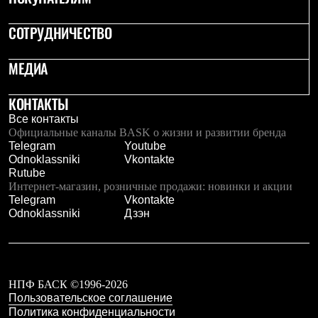
С синтетическим утеплителем
Аксессуары для спальников
СОТРУДНИЧЕСТВО
Сумки и баулы
Баулы
Кошельки
МЕДИА
Сумки
Гермомешки
КОНТАКТЫ
Полезные аксессуары
Книги
Все контакты
Еда
Официальные каналы BASK о жизни и развитии бренда
Коврики
Telegram
Youtube
Обувь
Odnoklassniki
Vkontakte
Женская обувь
Rutube
Сапоги
Интернет-магазин, розничные продажи: новинки и акции
Ботинки
Telegram
Vkontakte
Мужская обувь
Odnoklassniki
Дзэн
Ботинки
Кроссовки
Сапоги
Гамаши и бахилы
Гамаши
НПФ БАСК ©1996-2026
Бахилы
Пользовательское соглашение
Тапочки и чуни
Политика конфиденциальности