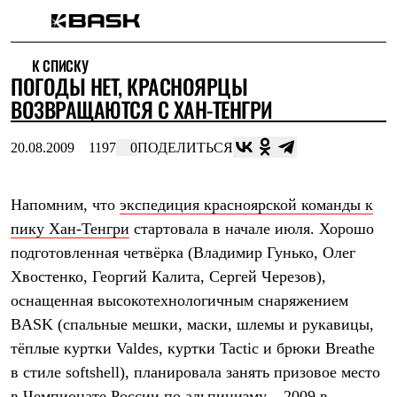
Каталог
К СПИСКУ
Интернет-магазин
ПОГОДЫ НЕТ, КРАСНОЯРЦЫ
Мужская одежда
Утепленная пухом
ВОЗВРАЩАЮТСЯ С ХАН-ТЕНГРИ
Куртки
Брюки
20.08.2009
1197
0
ПОДЕЛИТЬСЯ
Жилеты
Комбинезоны
Утепленная синтетикой
Куртки
Напомним, что
экспедиция красноярской команды к
Брюки
пику Хан-Тенгри
стартовала в начале июля. Хорошо
Штормовая одежда
подготовленная четвёрка (Владимир Гунько, Олег
Куртки
Брюки
Хвостенко, Георгий Калита, Сергей Черезов),
Софтшелл одежда
оснащенная высокотехнологичным снаряжением
Куртки
Брюки
BASK (спальные мешки, маски, шлемы и рукавицы,
Флисовая одежда
тёплые куртки Valdes, куртки Tactic и брюки Breathe
Куртки
Брюки
в стиле softshell), планировала занять призовое место
Жилеты
в Чемпионате России по альпинизму – 2009 в