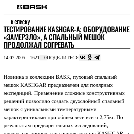
Каталог
К СПИСКУ
Интернет-магазин
ТЕСТИРОВАНИЕ KASHGAR-А: ОБОРУДОВАНИЕ
Мужская одежда
Утепленная пухом
«ЗАМЕРЗЛО», А СПАЛЬНЫЙ МЕШОК
Куртки
ПРОДОЛЖАЛ СОГРЕВАТЬ
Брюки
Жилеты
Комбинезоны
14.07.2005
1621
0
ПОДЕЛИТЬСЯ
Утепленная синтетикой
Куртки
Брюки
Новинка в коллекции BASK, пуховый спальный
Штормовая одежда
мешок KASHGAR предназначен для полярных
Куртки
Брюки
экспедиций. Применение сложные конструктивных
Софтшелл одежда
решений позволило создать двухслойный спальный
Куртки
Брюки
мешок с уникальными температурными
Флисовая одежда
характеристиками при общем весе всего 2,75кг. По
Куртки
Брюки
результатам предварительных исследований,
Жилеты
предельная температура использования KASHGAR -а