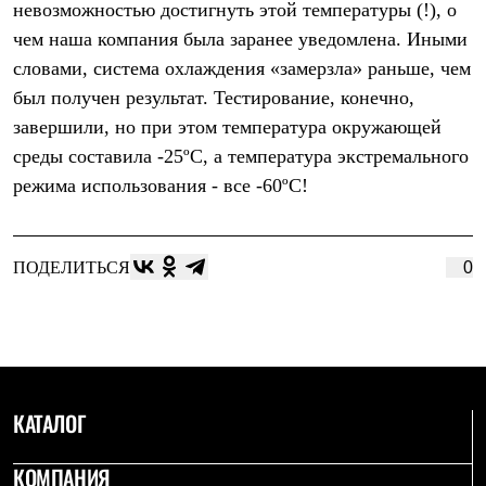
невозможностью достигнуть этой температуры (!), о
Рубашки
Футболки
чем наша компания была заранее уведомлена. Иными
Толстовки
словами, система охлаждения «замерзла» раньше, чем
Брюки
был получен результат. Тестирование, конечно,
Термобелье
Теплое термобелье
завершили, но при этом температура окружающей
Среднее термобелье
среды составила -25ºС, а температура экстремального
Легкое термобелье
Флисовая одежда
режима использования - все -60ºС!
Куртки
Брюки
Детская одежда
Утепленная пухом
ПОДЕЛИТЬСЯ
0
Комбинезоны
Куртки
Брюки
Утепленная синтетикой
Комбинезоны
Куртки
Брюки
КАТАЛОГ
Лёгкая одежда
Футболки
Толстовки
КОМПАНИЯ