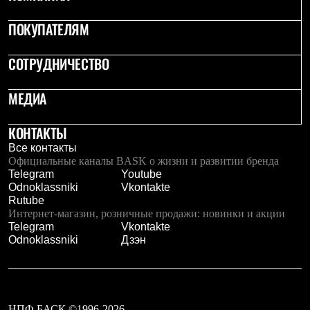
Брюки
Софтшелл одежда
ПОКУПАТЕЛЯМ
Куртки
Флисовая одежда
Куртки
СОТРУДНИЧЕСТВО
Брюки
Жилеты
МЕДИА
Комбинезоны
Термобелье
Комплект термобелья
КОНТАКТЫ
Снаряжение
Палатки и тенты
Все контакты
Палатки
Официальные каналы BASK о жизни и развитии бренда
Тенты
Telegram
Youtube
Аксессуары для палаток
Odnoklassniki
Vkontakte
Рюкзаки
Rutube
Экспедиционные
Интернет-магазин, розничные продажи: новинки и акции
Легкоходные
Telegram
Vkontakte
Альпинистские
Odnoklassniki
Дзэн
Городские
Аксессуары для рюкзаков
Спальные мешки
Пуховые
Комбинированные
НПФ БАСК ©1996-2026