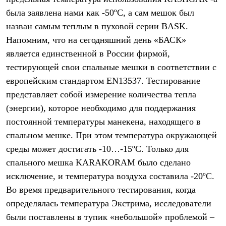
Термобелье
была заявлена нами как -50ºС, а сам мешок был
Теплое термобелье
Среднее термобелье
назван самым теплым в пуховой серии BASK.
Легкое термобелье
Напомним, что на сегодняшний день «БАСК»
Лёгкая одежда
Футболки
является единственной в России фирмой,
Рубашки
тестирующей свои спальные мешки в соответствии с
Толстовки
европейским стандартом EN13537. Тестирование
Брюки
Шорты
представляет собой измерение количества тепла
Женская одежда
(энергии), которое необходимо для поддержания
Утепленная пухом
Куртки
постоянной температуры манекена, находящего в
Брюки
спальном мешке. При этом температура окружающей
Жилеты
Утепленная синтетикой
среды может достигать -10…-15ºС. Только для
Куртки
спального мешка KARAKORAM было сделано
Брюки
исключение, и температура воздуха составила -20ºС.
Штормовая одежда
Куртки
Во время предварительного тестирования, когда
Софтшелл одежда
определялась температура Экстрима, исследователи
Куртки
Брюки
были поставлены в тупик «небольшой» проблемой –
Лёгкая одежда