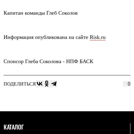
Рубашки
Футболки
Капитан команды
Глеб Соколов
Толстовки
Брюки
Термобелье
Теплое термобелье
Информация опубликована на сайте
Risk.ru
Среднее термобелье
Легкое термобелье
Флисовая одежда
Куртки
Спонсор Глеба Соколова -
НПФ БАСК
Брюки
Детская одежда
Утепленная пухом
Комбинезоны
ПОДЕЛИТЬСЯ
0
Куртки
Брюки
Утепленная синтетикой
Комбинезоны
Куртки
Брюки
Лёгкая одежда
Футболки
КАТАЛОГ
Толстовки