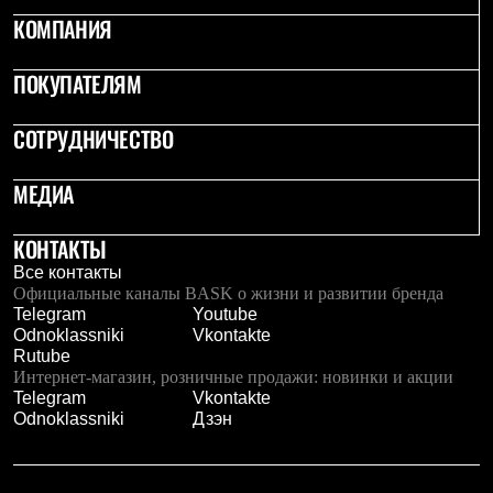
Брюки
КОМПАНИЯ
Софтшелл одежда
Куртки
Флисовая одежда
ПОКУПАТЕЛЯМ
Куртки
Брюки
Жилеты
СОТРУДНИЧЕСТВО
Комбинезоны
Термобелье
МЕДИА
Комплект термобелья
Снаряжение
Палатки и тенты
КОНТАКТЫ
Палатки
Все контакты
Тенты
Официальные каналы BASK о жизни и развитии бренда
Аксессуары для палаток
Telegram
Youtube
Рюкзаки
Odnoklassniki
Vkontakte
Экспедиционные
Rutube
Легкоходные
Интернет-магазин, розничные продажи: новинки и акции
Альпинистские
Telegram
Vkontakte
Городские
Odnoklassniki
Дзэн
Аксессуары для рюкзаков
Спальные мешки
Пуховые
Комбинированные