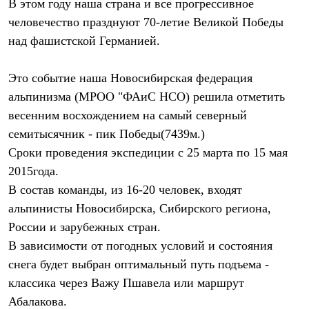
В этом году наша страна и все прогрессивное
Термобелье
Теплое термобелье
человечество празднуют 70-летие Великой Победы
Среднее термобелье
над фашистской Германией.
Легкое термобелье
Лёгкая одежда
Футболки
Это событие наша Новосибирская федерация
Рубашки
альпинизма (МРОО "ФАиС НСО) решила отметить
Толстовки
Брюки
весенним восхождением на самый северный
Шорты
семитысячник - пик Победы(7439м.)
Женская одежда
Утепленная пухом
Сроки проведения экспедиции с 25 марта по 15 мая
Куртки
2015года.
Брюки
Жилеты
В состав команды, из 16-20 человек, входят
Утепленная синтетикой
альпинисты Новосибирска, Сибирского региона,
Куртки
России и зарубежных стран.
Брюки
Штормовая одежда
В зависимости от погодных условий и состояния
Куртки
снега будет выбран оптимальный путь подъема -
Софтшелл одежда
Куртки
классика через Важу Пшавела или маршрут
Брюки
Абалакова.
Лёгкая одежда