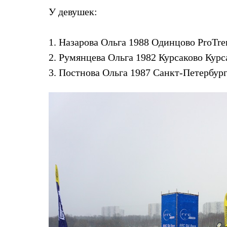
Толстовки
У девушек:
Брюки
Софтшелл одежда
Куртки
1. Назарова Ольга 1988 Одинцово ProTren
Флисовая одежда
Куртки
2. Румянцева Ольга 1982 Курсаково Курса
Брюки
3. Постнова Ольга 1987 Санкт-Петербур
Жилеты
Комбинезоны
Термобелье
Комплект термобелья
Снаряжение
Палатки и тенты
Палатки
Тенты
Аксессуары для палаток
Рюкзаки
Экспедиционные
Легкоходные
Альпинистские
Городские
Аксессуары для рюкзаков
Спальные мешки
Пуховые