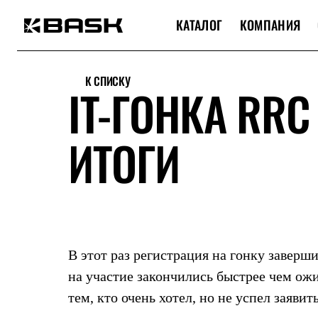
КАТАЛОГ
КОМПАНИЯ
Каталог
Интернет-магазин
К СПИСКУ
Мужская одежда
IT-ГОНКА RRC 
Утепленная пухом
Куртки
Брюки
ИТОГИ
Жилеты
Комбинезоны
Утепленная синтетикой
Куртки
Брюки
Штормовая одежда
Куртки
Брюки
Софтшелл одежда
В этот раз регистрация на гонку заверш
Куртки
Брюки
на участие закончились быстрее чем ож
Флисовая одежда
тем, кто очень хотел, но не успел заявить
Куртки
Брюки