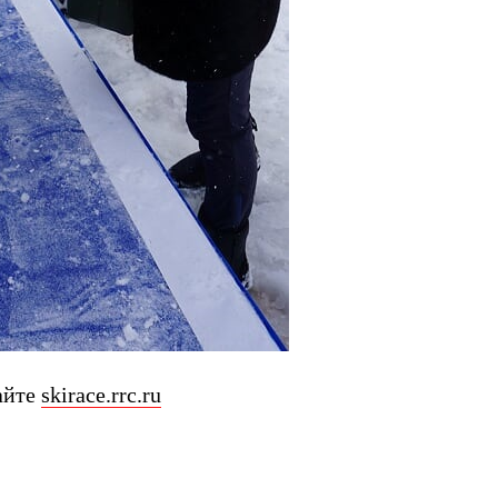
айте
skirace.rrc.ru