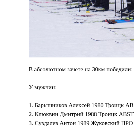
Брюки
Лёгкая одежда
Рубашки
Футболки
Толстовки
Брюки
Термобелье
Теплое термобелье
Среднее термобелье
Легкое термобелье
Флисовая одежда
Куртки
В абсолютном зачете на 30км победили:
Брюки
Детская одежда
Утепленная пухом
Комбинезоны
У мужчин:
Куртки
Брюки
Утепленная синтетикой
1. Барышников Алексей 1980 Троицк ABS
Комбинезоны
2. Клюквин Дмитрий 1988 Троицк ABST 
Куртки
Брюки
3. Суздалев Антон 1989 Жуковский ПРО 
Лёгкая одежда
Футболки