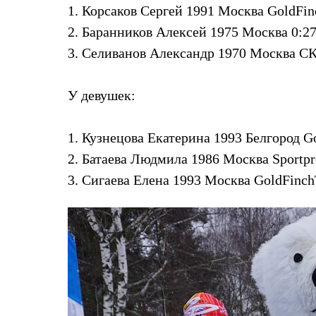
Тапочки и чуни
1. Корсаков Сергей 1991 Москва GoldFin
Тапочки
2. Баранников Алексей 1975 Москва 0:27
Чуни
Уход за обувью
3. Селиванов Александр 1970 Москва СК
Аксессуары
Головные уборы
Шапки
У девушек:
Балаклавы и маски
Кепки и бейсболки
Повязки
1. Кузнецова Екатерина 1993 Белгород G
Шарфы
Панамы
2. Батаева Людмила 1986 Москва Sportpro
Перчатки и рукавицы
3. Сигаева Елена 1993 Москва GoldFinc
Перчатки
Рукавицы
Носки
Полезные аксессуары
Брелки
Ремни
Шевроны
Опушки
Термоковрики
Уход за одеждой
В Арктику