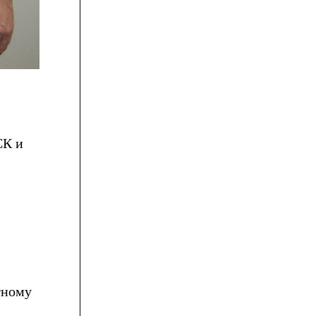
СК и
тному