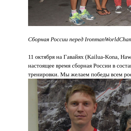
Брюки
Лёгкая одежда
Рубашки
Футболки
Толстовки
Брюки
Термобелье
Сборная России перед IronmanWorldCha
Теплое термобелье
Среднее термобелье
Легкое термобелье
11 октября на Гавайях (Kailua-Kona, Ha
Флисовая одежда
Куртки
настоящее время сборная России в соста
Брюки
Детская одежда
тренировки. Мы желаем победы всем ро
Утепленная пухом
Комбинезоны
Куртки
Брюки
Утепленная синтетикой
Комбинезоны
Куртки
Брюки
Лёгкая одежда
Футболки