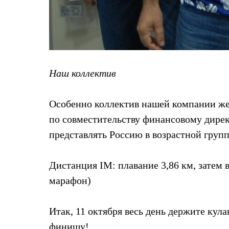
Комбинированные
С синтетическим утеплителем
Аксессуары для спальников
Сумки и баулы
Баулы
Кошельки
Сумки
Наш коллектив
Гермомешки
Полезные аксессуары
Книги
Особенно коллектив нашей компании ж
Еда
Коврики
по совместительству финансовому дирек
Обувь
представлять Россию в возрастной групп
Женская обувь
Сапоги
Ботинки
Дистанция IM: плавание 3,86 км, затем 
Мужская обувь
Ботинки
марафон)
Кроссовки
Сапоги
Гамаши и бахилы
Итак,
11 октября
весь день держите кула
Гамаши
Бахилы
финишу!