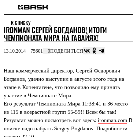
Каталог
К СПИСКУ
Интернет-магазин
IRONMAN СЕРГЕЙ БОГДАНОВ! ИТОГИ
Мужская одежда
Утепленная пухом
ЧЕМПИОНАТА МИРА НА ГАВАЙЯХ!
Куртки
Брюки
13.10.2014
75601
0
ПОДЕЛИТЬСЯ
Жилеты
Комбинезоны
Утепленная синтетикой
Куртки
Наш коммерческий директор, Сергей Федорович
Брюки
Богданов, удачно выступил в августе этого года на
Штормовая одежда
этапе в Копенгагене, что позволило ему принять
Куртки
Брюки
участие в Чемпионате Мира.
Софтшелл одежда
Его результат Чемпионата Мира 11:38:41 и 36 место
Куртки
Брюки
из 115 в возрастной групп 55-59!! Всем бы так!
Флисовая одежда
Результат можно посмотреть вот здесь:
ironman.com
В
Куртки
Брюки
поиске надо набрать Sergey Bogdanov. Подробности
Жилеты
узнаем 22.10.