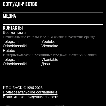
Тапочки
СОТРУДНИЧЕСТВО
Чуни
Уход за обувью
Аксессуары
МЕДИА
Головные уборы
Шапки
КОНТАКТЫ
Балаклавы и маски
Кепки и бейсболки
Все контакты
Повязки
Официальные каналы BASK о жизни и развитии бренда
Шарфы
Telegram
Youtube
Панамы
Odnoklassniki
Vkontakte
Перчатки и рукавицы
Rutube
Перчатки
Интернет-магазин, розничные продажи: новинки и акции
Рукавицы
Telegram
Vkontakte
Носки
Odnoklassniki
Дзэн
Полезные аксессуары
Брелки
Ремни
Шевроны
Опушки
НПФ БАСК ©1996-2026
Термоковрики
Пользовательское соглашение
Уход за одеждой
Политика конфиденциальности
В Арктику
Коллекции