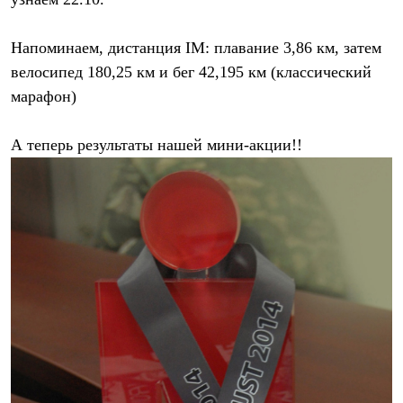
Термобелье
Теплое термобелье
Среднее термобелье
Напоминаем,
дистанция IM:
плавание 3,86 км, затем
Легкое термобелье
велосипед 180,25 км и бег 42,195 км (классический
Лёгкая одежда
Футболки
марафон)
Рубашки
Толстовки
Брюки
А теперь результаты нашей мини-акции!!
Шорты
Женская одежда
Утепленная пухом
Куртки
Брюки
Жилеты
Утепленная синтетикой
Куртки
Брюки
Штормовая одежда
Куртки
Софтшелл одежда
Куртки
Брюки
Лёгкая одежда