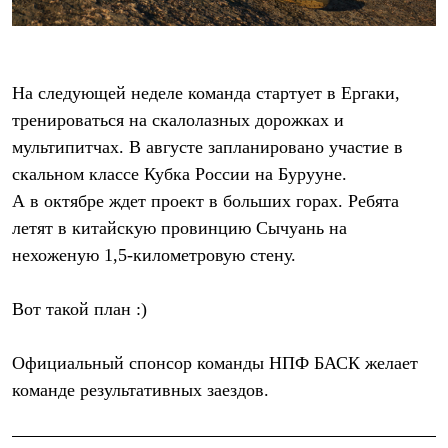
Термобелье
Теплое термобелье
Среднее термобелье
Легкое термобелье
Лёгкая одежда
На следующей неделе команда стартует в Ергаки,
Футболки
тренироваться на скалолазных дорожках и
Рубашки
Толстовки
мультипитчах. В августе запланировано участие в
Брюки
скальном классе Кубка России на Бурууне.
Шорты
Женская одежда
А в октябре ждет проект в больших горах. Ребята
Утепленная пухом
летят в китайскую провинцию Сычуань на
Куртки
нехоженую 1,5-километровую стену.
Брюки
Жилеты
Утепленная синтетикой
Вот такой план :)
Куртки
Брюки
Штормовая одежда
Официальный спонсор команды
НПФ БАСК
желает
Куртки
Софтшелл одежда
команде результативных заездов.
Куртки
Брюки
Лёгкая одежда