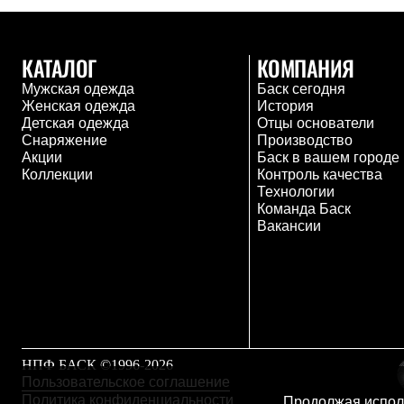
Брюки
Лёгкая одежда
Рубашки
Футболки
КАТАЛОГ
КОМПАНИЯ
Толстовки
Брюки
Мужская одежда
Баск сегодня
Термобелье
Женская одежда
История
Теплое термобелье
Детская одежда
Отцы основатели
Среднее термобелье
Снаряжение
Производство
Легкое термобелье
Акции
Баск в вашем городе
Флисовая одежда
Коллекции
Контроль качества
Куртки
Технологии
Брюки
Команда Баск
Детская одежда
Вакансии
Утепленная пухом
Комбинезоны
Куртки
Брюки
Утепленная синтетикой
Комбинезоны
Куртки
Брюки
НПФ БАСК ©1996-2026
Лёгкая одежда
Пользовательское соглашение
Футболки
Политика конфиденциальности
Продолжая исполь