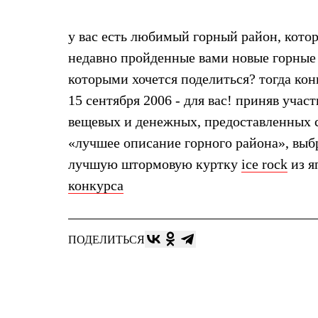
Жилеты
Термобелье
у вас есть любимый горный район, котор
Теплое термобелье
Среднее термобелье
недавно пройденные вами новые горные
Легкое термобелье
Лёгкая одежда
которыми хочется поделиться? тогда кон
Футболки
15 сентября 2006 - для вас! приняв учас
Рубашки
Толстовки
вещевых и денежных, предоставленных с
Брюки
«лучшее описание горного района», выб
Шорты
Женская одежда
лучшую штормовую куртку
ice rock
из я
Утепленная пухом
конкурса
Куртки
Брюки
Жилеты
Утепленная синтетикой
Куртки
ПОДЕЛИТЬСЯ
Брюки
Штормовая одежда
Куртки
Софтшелл одежда
Куртки