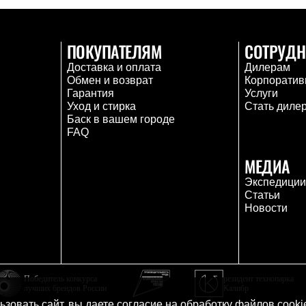
ПОКУПАТЕЛЯМ
СОТРУДН
Доставка и оплата
Дилерам
Обмен и возврат
Корпоратив
Гарантия
Услуги
Уход и стирка
Стать диле
Баск в вашем городе
FAQ
МЕДИА
Экспедици
Статьи
Новости
Победитель конкурса
резидент технопарка
лучших брендов России
Калибр
зовать сайт, вы даете согласие на
обработку файлов cooki