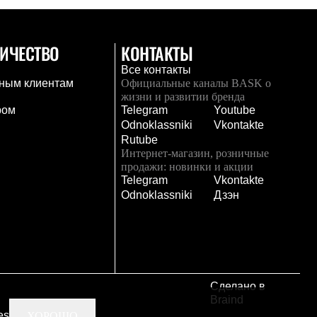
ИЧЕСТВО
КОНТАКТЫ
Все контакты
ным клиентам
Официальные каналы BASK о
жизни и развитии бренда
ром
Telegram
Youtube
Odnoklassniki
Vkontakte
Rutube
Интернет-магазин, розничные
продажи: новинки и акции
Telegram
Vkontakte
и
Odnoklassniki
Дзэн
Сделано в
Braind
es
ХОРОШО