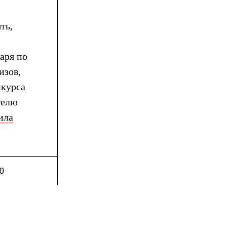
ть,
аря по
изов,
нкурса
телю
ила
0