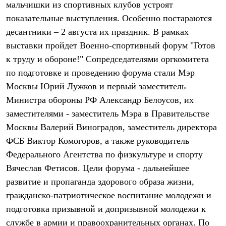
мальчишки из спортивных клубов устроят
Рубашки
Футболки
показательные выступления. Особенно постараются
Толстовки
десантники – 2 августа их праздник. В рамках
Брюки
выставки пройдет Военно-спортивный форум "Готов
Термобелье
Теплое термобелье
к труду и обороне!" Сопредседателями оргкомитета
Среднее термобелье
по подготовке и проведению форума стали Мэр
Легкое термобелье
Флисовая одежда
Москвы Юрий Лужков и первый заместитель
Куртки
Министра обороны РФ Александр Белоусов, их
Брюки
заместителями - заместитель Мэра в Правительстве
Детская одежда
Утепленная пухом
Москвы Валерий Виноградов, заместитель директора
Комбинезоны
ФСБ Виктор Комогоров, а также руководитель
Куртки
Брюки
Федерального Агентства по физкультуре и спорту
Утепленная синтетикой
Вячеслав Фетисов. Цели форума - дальнейшее
Комбинезоны
Куртки
развитие и пропаганда здорового образа жизни,
Брюки
гражданско-патриотическое воспитание молодежи и
Лёгкая одежда
подготовка призывной и допризывной молодежи к
Футболки
Толстовки
службе в армии и правоохранительных органах. По