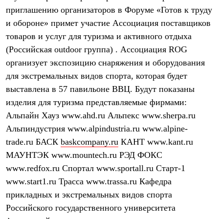
Брюки
приглашению организаторов в Форуме «Готов к труду
Софтшелл одежда
Куртки
и обороне» примет участие Ассоциация поставщиков
Флисовая одежда
товаров и услуг для туризма и активного отдыха
Куртки
Брюки
(Российская outdoor группа) . Ассоциация ROG
Жилеты
организует экспозицию снаряжения и оборудования
Комбинезоны
для экстремальных видов спорта, которая будет
Термобелье
Комплект термобелья
выставлена в 57 павильоне ВВЦ. Будут показаны
Снаряжение
изделия для туризма представляемые фирмами:
Палатки и тенты
Палатки
Альпайн Хауз www.ahd.ru Альпекс www.sherpa.ru
Тенты
Альпиндустрия www.alpindustria.ru www.alpine-
Аксессуары для палаток
trade.ru БАСК
baskcompany.ru
КАНТ www.kant.ru
Рюкзаки
Экспедиционные
МАУНТЭК www.mountech.ru РЭД ФОКС
Легкоходные
www.redfox.ru Спортал www.sportall.ru Старт-1
Альпинистские
Городские
www.start1.ru Трасса www.trassa.ru Кафедра
Аксессуары для рюкзаков
прикладных и экстремальных видов спорта
Спальные мешки
Пуховые
Российского государственного университета
Комбинированные