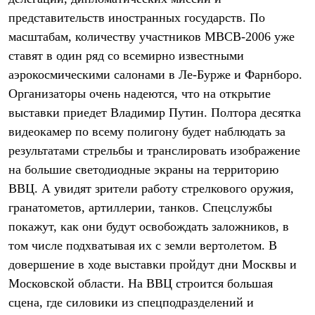
Термобелье
представительств иностранных государств. По
Теплое термобелье
Среднее термобелье
масштабам, количеству участников МВСВ-2006 уже
Легкое термобелье
ставят в один ряд со всемирно известными
Лёгкая одежда
Футболки
аэрокосмическими салонами в Ле-Бурже и Фарнборо.
Рубашки
Организаторы очень надеются, что на открытие
Толстовки
выставки приедет Владимир Путин. Полтора десятка
Брюки
Шорты
видеокамер по всему полигону будет наблюдать за
Женская одежда
результатами стрельбы и транслировать изображение
Утепленная пухом
Куртки
на большие светодиодные экраны на территорию
Брюки
ВВЦ. А увидят зрители работу стрелкового оружия,
Жилеты
Утепленная синтетикой
гранатометов, артиллерии, танков. Спецслужбы
Куртки
покажут, как они будут освобождать заложников, в
Брюки
том числе подхватывая их с земли вертолетом. В
Штормовая одежда
Куртки
довершение в ходе выставки пройдут дни Москвы и
Софтшелл одежда
Московской области. На ВВЦ строится большая
Куртки
Брюки
сцена, где силовики из спецподразделений и
Лёгкая одежда