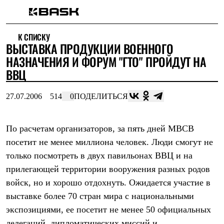
Каталог
К СПИСКУ
Интернет-магазин
ВЫСТАВКА ПРОДУКЦИИ ВОЕННОГО
Мужская одежда
Утепленная пухом
НАЗНАЧЕНИЯ И ФОРУМ "ГТО" ПРОЙДУТ НА
Куртки
ВВЦ
Брюки
Жилеты
Комбинезоны
27.07.2006
514
0
ПОДЕЛИТЬСЯ
Утепленная синтетикой
Куртки
Брюки
По расчетам организаторов, за пять дней МВСВ
Штормовая одежда
посетит не менее миллиона человек. Люди смогут не
Куртки
Брюки
только посмотреть в двух павильонах ВВЦ и на
Софтшелл одежда
прилегающей территории вооружения разных родов
Куртки
Брюки
войск, но и хорошо отдохнуть. Ожидается участие в
Флисовая одежда
выставке более 70 стран мира с национальными
Куртки
Брюки
экспозициями, ее посетит не менее 50 официальных
Жилеты
делегаций, дипломатических миссий и