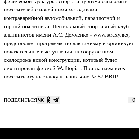
физической культуры, спорта и туризма ознакомит
С синтетическим утеплителем
посетителей с новейшими методиками
Аксессуары для спальников
Сумки и баулы
контраварийной автомобильной, парашютной и
Баулы
горной подготовки. Центральный спортивный клуб
Кошельки
Сумки
альпинистов имени А.С. Демченко - www.straxy.net,
Гермомешки
представляет программы по альпинизму и организует
Полезные аксессуары
Книги
показательные выступления на сооруженном
Еда
скалодроме новой конструкции, который будет
Коврики
смонтирован фирмой Walltopia . Приглашаем всех
Обувь
Женская обувь
посетить эту выставку в павильоне № 57 ВВЦ!
Сапоги
Ботинки
Мужская обувь
Ботинки
ПОДЕЛИТЬСЯ
0
Кроссовки
Сапоги
Гамаши и бахилы
Гамаши
Бахилы
Тапочки и чуни