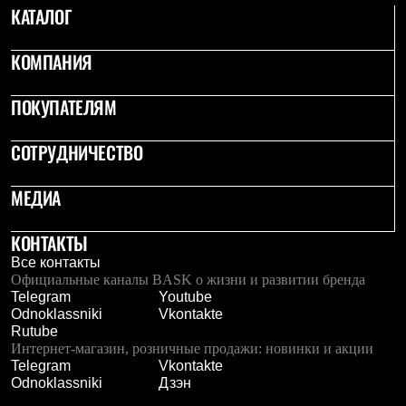
Тапочки
КАТАЛОГ
Чуни
Уход за обувью
Аксессуары
КОМПАНИЯ
Головные уборы
Шапки
ПОКУПАТЕЛЯМ
Балаклавы и маски
Кепки и бейсболки
Повязки
СОТРУДНИЧЕСТВО
Шарфы
Панамы
Перчатки и рукавицы
МЕДИА
Перчатки
Рукавицы
КОНТАКТЫ
Носки
Полезные аксессуары
Все контакты
Брелки
Официальные каналы BASK о жизни и развитии бренда
Ремни
Telegram
Youtube
Шевроны
Odnoklassniki
Vkontakte
Опушки
Rutube
Термоковрики
Интернет-магазин, розничные продажи: новинки и акции
Уход за одеждой
Telegram
Vkontakte
В Арктику
Odnoklassniki
Дзэн
Коллекции