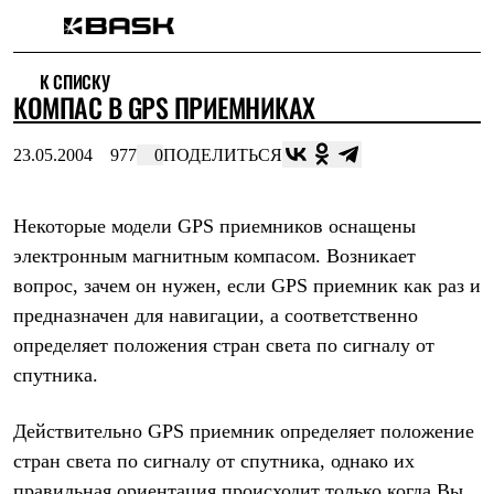
Каталог
К СПИСКУ
Интернет-магазин
КОМПАС В GPS ПРИЕМНИКАХ
Мужская одежда
Утепленная пухом
Куртки
23.05.2004
977
0
ПОДЕЛИТЬСЯ
Брюки
Жилеты
Комбинезоны
Некоторые модели GPS приемников оснащены
Утепленная синтетикой
Куртки
электронным магнитным компасом. Возникает
Брюки
вопрос, зачем он нужен, если GPS приемник как раз и
Штормовая одежда
Куртки
предназначен для навигации, а соответственно
Брюки
определяет положения стран света по сигналу от
Софтшелл одежда
спутника.
Куртки
Брюки
Флисовая одежда
Действительно GPS приемник определяет положение
Куртки
стран света по сигналу от спутника, однако их
Брюки
Жилеты
правильная ориентация происходит только когда Вы