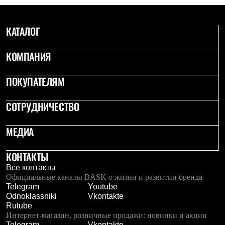
Рубашки
Футболки
Толстовки
КАТАЛОГ
Брюки
Термобелье
КОМПАНИЯ
Теплое термобелье
Среднее термобелье
Легкое термобелье
ПОКУПАТЕЛЯМ
Флисовая одежда
Куртки
Брюки
СОТРУДНИЧЕСТВО
Детская одежда
Утепленная пухом
МЕДИА
Комбинезоны
Куртки
Брюки
КОНТАКТЫ
Утепленная синтетикой
Все контакты
Комбинезоны
Официальные каналы BASK о жизни и развитии бренда
Куртки
Telegram
Youtube
Брюки
Odnoklassniki
Vkontakte
Лёгкая одежда
Rutube
Футболки
Интернет-магазин, розничные продажи: новинки и акции
Толстовки
Telegram
Vkontakte