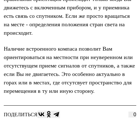
Термобелье
движетесь с включенным прибором, и у приемника
Теплое термобелье
Среднее термобелье
есть связь со спутником. Если же просто вращаться
Легкое термобелье
на месте - определения положения стран света на
Лёгкая одежда
Футболки
происходит.
Рубашки
Толстовки
Наличие встроенного компаса позволит Вам
Брюки
Шорты
ориентироваться на местности при неуверенном или
Женская одежда
отсутствущем приеме сигналов от спутников, а также
Утепленная пухом
Куртки
если Вы не двигаетесь. Это особенно актуально в
Брюки
горах или в местах, где отсутсвует пространство для
Жилеты
перемещения в ту или иную сторону.
Утепленная синтетикой
Куртки
Брюки
Штормовая одежда
ПОДЕЛИТЬСЯ
0
Куртки
Софтшелл одежда
Куртки
Брюки
Лёгкая одежда