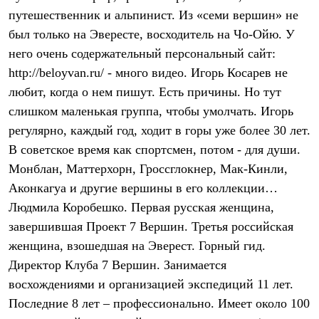
Брюки
путешественник и альпинист. Из «семи вершин» не
Софтшелл одежда
Куртки
был только на Эвересте, восходитель на Чо-Ойю. У
Флисовая одежда
него очень содержательный персональный сайт:
Куртки
Брюки
http://beloyvan.ru/ - много видео. Игорь Косарев не
Жилеты
любит, когда о нем пишут. Есть причины. Но тут
Комбинезоны
слишком маленькая группа, чтобы умолчать. Игорь
Термобелье
Комплект термобелья
регулярно, каждый год, ходит в горы уже более 30 лет.
Снаряжение
В советское время как спортсмен, потом - для души.
Палатки и тенты
Палатки
Монблан, Маттерхорн, Гроссглокнер, Мак-Кинли,
Тенты
Аконкагуа и другие вершины в его коллекции…
Аксессуары для палаток
Рюкзаки
Людмила Коробешко. Первая русская женщина,
Экспедиционные
завершившая Проект 7 Вершин. Третья российская
Легкоходные
женщина, взошедшая на Эверест. Горный гид.
Альпинистские
Городские
Директор Клуба 7 Вершин. Занимается
Аксессуары для рюкзаков
восхождениями и организацией экспедиций 11 лет.
Спальные мешки
Пуховые
Последние 8 лет – профессионально. Имеет около 100
Комбинированные