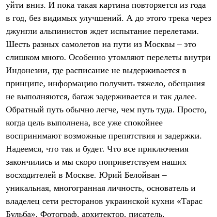
уйти вниз. И пока такая картина повторяется из года
Рубашки
Футболки
в год, без видимых улучшений. А до этого трека через
Толстовки
джунгли альпинистов ждет испытание перелетами.
Брюки
Шесть разных самолетов на пути из Москвы – это
Термобелье
Теплое термобелье
слишком много. Особенно утомляют перелеты внутри
Среднее термобелье
Индонезии, где расписание не выдерживается в
Легкое термобелье
Флисовая одежда
принципе, информацию получить тяжело, обещания
Куртки
не выполняются, багаж задерживается и так далее.
Брюки
Детская одежда
Обратный путь обычно легче, чем путь туда. Просто,
Утепленная пухом
когда цель выполнена, все уже спокойнее
Комбинезоны
воспринимают возможные препятствия и задержки.
Куртки
Брюки
Надеемся, что так и будет. Что все приключения
Утепленная синтетикой
закончились и мы скоро поприветствуем наших
Комбинезоны
Куртки
восходителей в Москве. Юрий Белойван –
Брюки
уникальная, многогранная личность, основатель и
Лёгкая одежда
владелец сети ресторанов украинской кухни «Тарас
Футболки
Толстовки
Бульба». Фотограф, архитектор, писатель,