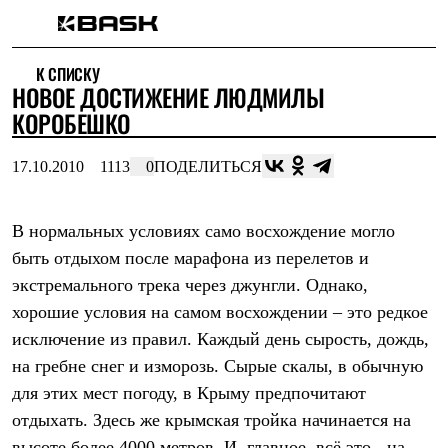
Каталог
К СПИСКУ
Интернет-магазин
НОВОЕ ДОСТИЖЕНИЕ ЛЮДМИЛЫ
Мужская одежда
Утепленная пухом
КОРОБЕШКО
Куртки
Брюки
17.10.2010
1113
0
ПОДЕЛИТЬСЯ
Жилеты
Комбинезоны
Утепленная синтетикой
Куртки
В нормальных условиях само восхождение могло
Брюки
быть отдыхом после марафона из перелетов и
Штормовая одежда
экстремального трека через джунгли. Однако,
Куртки
Брюки
хорошие условия на самом восхождении – это редкое
Софтшелл одежда
исключение из правил. Каждый день сырость, дождь,
Куртки
Брюки
на гребне снег и изморозь. Сырые скалы, в обычную
Флисовая одежда
для этих мест погоду, в Крыму предпочитают
Куртки
Брюки
отдыхать. Здесь же крымская тройка начинается на
Жилеты
высоте более 4000 метров. И, главное, всё это - на