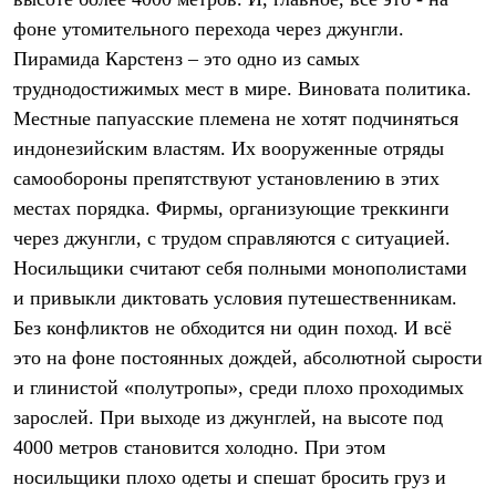
Термобелье
фоне утомительного перехода через джунгли.
Теплое термобелье
Среднее термобелье
Пирамида Карстенз – это одно из самых
Легкое термобелье
труднодостижимых мест в мире. Виновата политика.
Лёгкая одежда
Футболки
Местные папуасские племена не хотят подчиняться
Рубашки
индонезийским властям. Их вооруженные отряды
Толстовки
Брюки
самообороны препятствуют установлению в этих
Шорты
местах порядка. Фирмы, организующие треккинги
Женская одежда
через джунгли, с трудом справляются с ситуацией.
Утепленная пухом
Куртки
Носильщики считают себя полными монополистами
Брюки
и привыкли диктовать условия путешественникам.
Жилеты
Утепленная синтетикой
Без конфликтов не обходится ни один поход. И всё
Куртки
это на фоне постоянных дождей, абсолютной сырости
Брюки
и глинистой «полутропы», среди плохо проходимых
Штормовая одежда
Куртки
зарослей. При выходе из джунглей, на высоте под
Софтшелл одежда
4000 метров становится холодно. При этом
Куртки
Брюки
носильщики плохо одеты и спешат бросить груз и
Лёгкая одежда