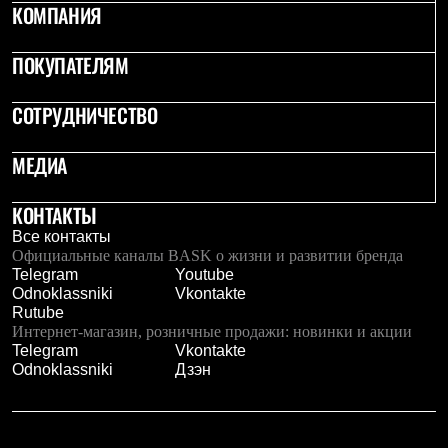
КОМПАНИЯ
Рубашки
Футболки
Толстовки
ПОКУПАТЕЛЯМ
Брюки
Термобелье
СОТРУДНИЧЕСТВО
Теплое термобелье
Среднее термобелье
Легкое термобелье
МЕДИА
Флисовая одежда
Куртки
Брюки
КОНТАКТЫ
Детская одежда
Все контакты
Утепленная пухом
Официальные каналы BASK о жизни и развитии бренда
Комбинезоны
Telegram
Youtube
Куртки
Odnoklassniki
Vkontakte
Брюки
Rutube
Утепленная синтетикой
Интернет-магазин, розничные продажи: новинки и акции
Комбинезоны
Telegram
Vkontakte
Куртки
Odnoklassniki
Дзэн
Брюки
Лёгкая одежда
Футболки
Толстовки