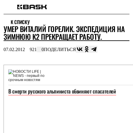
Каталог
К СПИСКУ
Интернет-магазин
УМЕР ВИТАЛИЙ ГОРЕЛИК. ЭКСПЕДИЦИЯ НА
Мужская одежда
Утепленная пухом
ЗИМНЮЮ К2 ПРЕКРАЩАЕТ РАБОТУ.
Куртки
Брюки
07.02.2012
921
0
ПОДЕЛИТЬСЯ
Жилеты
Комбинезоны
Утепленная синтетикой
Куртки
Брюки
Штормовая одежда
Куртки
В смерти русского альпиниста обвиняют спасателей
Брюки
Софтшелл одежда
Куртки
Брюки
Флисовая одежда
Куртки
Брюки
Жилеты