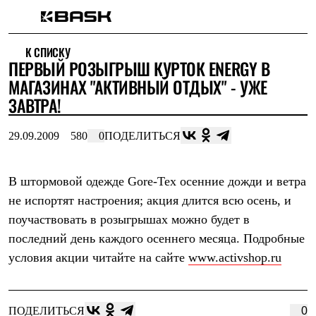
Каталог
К СПИСКУ
Интернет-магазин
ПЕРВЫЙ РОЗЫГРЫШ КУРТОК ENERGY В
Мужская одежда
Утепленная пухом
МАГАЗИНАХ "АКТИВНЫЙ ОТДЫХ" - УЖЕ
Куртки
ЗАВТРА!
Брюки
Жилеты
Комбинезоны
29.09.2009
580
0
ПОДЕЛИТЬСЯ
Утепленная синтетикой
Куртки
Брюки
В штормовой одежде Gore-Tex осенние дожди и ветра
Штормовая одежда
не испортят настроения; акция длится всю осень, и
Куртки
Брюки
поучаствовать в розыгрышах можно будет в
Софтшелл одежда
последний день каждого осеннего месяца. Подробные
Куртки
Брюки
условия акции читайте на сайте
www.activshop.ru
Флисовая одежда
Куртки
Брюки
Жилеты
ПОДЕЛИТЬСЯ
0