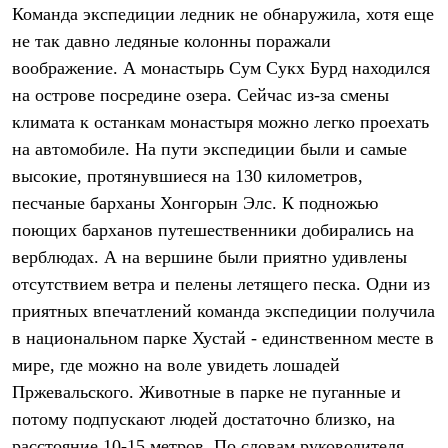
Тапочки
Команда экспедиции ледник не обнаружила, хотя еще
Чуни
Уход за обувью
не так давно ледяные колонны поражали
Аксессуары
воображение. А монастырь Сум Сукх Бурд находился
Головные уборы
на острове посредине озера. Сейчас из-за смены
Шапки
Балаклавы и маски
климата к останкам монастыря можно легко проехать
Кепки и бейсболки
на автомобиле. На пути экспедиции были и самые
Повязки
Шарфы
высокие, протянувшиеся на 130 километров,
Панамы
песчаные барханы Хонгорын Элс. К подножью
Перчатки и рукавицы
поющих барханов путешественники добирались на
Перчатки
Рукавицы
верблюдах. А на вершине были приятно удивлены
Носки
отсутствием ветра и пелены летящего песка. Одни из
Полезные аксессуары
Брелки
приятных впечатлений команда экспедиции получила
Ремни
в национальном парке Хустай - единственном месте в
Шевроны
Опушки
мире, где можно на воле увидеть лошадей
Термоковрики
Пржевальского. Животные в парке не пуганные и
Уход за одеждой
потому подпускают людей достаточно близко, на
В Арктику
Коллекции
расстояние 10-15 метров. По словам руководителя