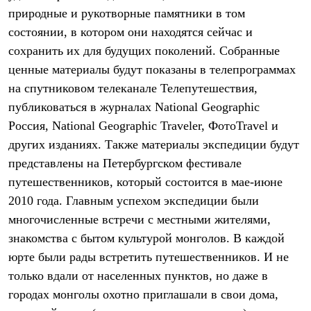
Брюки
природные и рукотворные памятники в том
Софтшелл одежда
Куртки
состоянии, в котором они находятся сейчас и
Флисовая одежда
сохранить их для будущих поколений. Собранные
Куртки
ценные материалы будут показаны в телепрограммах
Брюки
Жилеты
на спутниковом телеканале Телепутешествия,
Комбинезоны
публиковаться в журналах National Geographic
Термобелье
Комплект термобелья
Россия, National Geographic Traveler, ФотоTravel и
Снаряжение
других изданиях. Также материалы экспедиции будут
Палатки и тенты
Палатки
представлены на Петербургском фестивале
Тенты
путешественников, который состоится в мае-июне
Аксессуары для палаток
2010 года. Главным успехом экспедиции были
Рюкзаки
Экспедиционные
многочисленные встречи с местными жителями,
Легкоходные
знакомства с бытом культурой монголов. В каждой
Альпинистские
Городские
юрте были рады встретить путешественников. И не
Аксессуары для рюкзаков
только вдали от населенных пунктов, но даже в
Спальные мешки
Пуховые
городах монголы охотно приглашали в свои дома,
Комбинированные