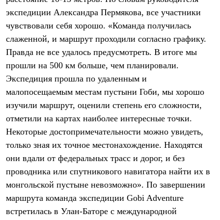
PEAK
экспедиции Александра Пермякова, все участники
ЗА ПОЛЯРНЫМ КРУГОМ
TREK
чувствовали себя хорошо. «Команда получилась
BASK kids
слаженной, и маршрут проходили согласно графику.
CITY
BASK juno
Правда не все удалось предусмотреть. В итоге мы
ИДЁМ В ПОХОД
прошли на 500 км больше, чем планировали.
Дневник капитана
Экспедиция прошла по удаленным и
Каталог дилеров
Компания
малопосещаемым местам пустыни Гоби, мы хорошо
Баск сегодня
изучили маршрут, оценили степень его сложности,
История
Отцы основатели
отметили на картах наиболее интересные точки.
Производство
Некоторые достопримечательности можно увидеть,
Баск в вашем городе
только зная их точное местонахождение. Находятся
Контроль качества
Технологии
они вдали от федеральных трасс и дорог, и без
Команда Баск
проводника или спутникового навигатора найти их в
Сотрудничество
Дилерам
монгольской пустыне невозможно». По завершении
Стать дилером
маршрута команда экспедиции Gobi Adventure
Корпоративным клиентам
Услуги
встретилась в Улан-Баторе с международной
Медиа