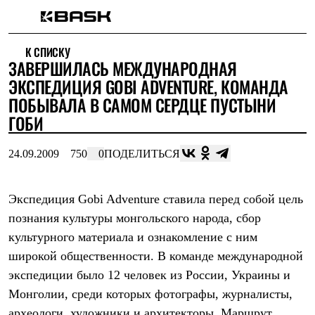
Каталог
К СПИСКУ
Интернет-магазин
ЗАВЕРШИЛАСЬ МЕЖДУНАРОДНАЯ
Мужская одежда
Утепленная пухом
ЭКСПЕДИЦИЯ GOBI ADVENTURE, КОМАНДА
Куртки
ПОБЫВАЛА В САМОМ СЕРДЦЕ ПУСТЫНИ
Брюки
ГОБИ
Жилеты
Комбинезоны
Утепленная синтетикой
24.09.2009
750
0
ПОДЕЛИТЬСЯ
Куртки
Брюки
Штормовая одежда
Экспедиция Gobi Adventure ставила перед собой цель
Куртки
Брюки
познания культуры монгольского народа, сбор
Софтшелл одежда
культурного материала и ознакомление с ним
Куртки
Брюки
широкой общественности. В команде международной
Флисовая одежда
экспедиции было 12 человек из России, Украины и
Куртки
Монголии, среди которых фотографы, журналисты,
Брюки
Жилеты
археологи, художники и архитекторы. Маршрут