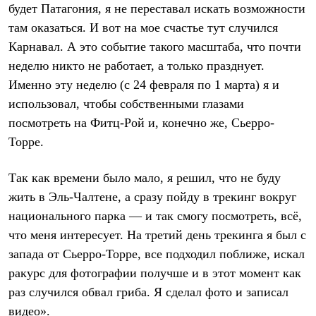
Термобелье
будет Патагония, я не переставал искать возможности
Теплое термобелье
там оказаться. И вот на мое счастье тут случился
Среднее термобелье
Легкое термобелье
Карнавал. А это событие такого масштаба, что почти
Лёгкая одежда
неделю никто не работает, а только празднует.
Футболки
Именно эту неделю (с 24 февраля по 1 марта) я и
Рубашки
Толстовки
использовал, чтобы собственными глазами
Брюки
посмотреть на Фитц-Рой и, конечно же, Сьерро-
Шорты
Женская одежда
Торре.
Утепленная пухом
Куртки
Так как времени было мало, я решил, что не буду
Брюки
Жилеты
жить в Эль-Чалтене, а сразу пойду в трекинг вокруг
Утепленная синтетикой
национального парка — и так смогу посмотреть, всё,
Куртки
Брюки
что меня интересует. На третий день трекинга я был с
Штормовая одежда
запада от Сьерро-Торре, все подходил поближе, искал
Куртки
ракурс для фотографии получше и в этот момент как
Софтшелл одежда
Куртки
раз случился обвал гриба. Я сделал фото и записал
Брюки
видео».
Лёгкая одежда