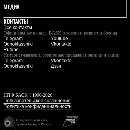
Тапочки
МЕДИА
Чуни
Уход за обувью
Аксессуары
КОНТАКТЫ
Головные уборы
Все контакты
Шапки
Официальные каналы BASK о жизни и развитии бренда
Балаклавы и маски
Telegram
Youtube
Кепки и бейсболки
Odnoklassniki
Vkontakte
Повязки
Rutube
Шарфы
Интернет-магазин, розничные продажи: новинки и акции
Панамы
Telegram
Vkontakte
Перчатки и рукавицы
Odnoklassniki
Дзэн
Перчатки
Рукавицы
Носки
Полезные аксессуары
Брелки
Ремни
НПФ БАСК ©1996-2026
Шевроны
Пользовательское соглашение
Опушки
Политика конфиденциальности
Термоковрики
Уход за одеждой
Победитель конкурса
В Арктику
лучших брендов России
Коллекции