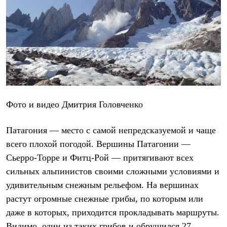
Брюки
Софтшелл одежда
Куртки
Флисовая одежда
Куртки
Брюки
Жилеты
Комбинезоны
Термобелье
Комплект термобелья
Снаряжение
Фото и видео Дмитрия Головченко
Палатки и тенты
Палатки
Тенты
Патагония — место с самой непредсказуемой и чаще
Аксессуары для палаток
всего плохой погодой. Вершины Патагонии —
Рюкзаки
Экспедиционные
Сьерро-Торре и Фитц-Рой — притягивают всех
Легкоходные
сильных альпинистов своими сложными условиями и
Альпинистские
удивительным снежным рельефом. На вершинах
Городские
Аксессуары для рюкзаков
растут огромные снежные грибы, по которым или
Спальные мешки
даже в которых, приходится прокладывать маршруты.
Пуховые
Комбинированные
Видимо, один из таких грибов и обрушился 27