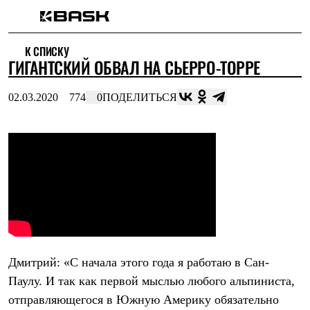
Каталог
К СПИСКУ
Интернет-магазин
ГИГАНТСКИЙ ОБВАЛ НА СЬЕРРО-ТОРРЕ
Мужская одежда
Утепленная пухом
Куртки
02.03.2020
774
0
ПОДЕЛИТЬСЯ
Брюки
Жилеты
Комбинезоны
Утепленная синтетикой
Куртки
Брюки
Штормовая одежда
Куртки
Брюки
Софтшелл одежда
Куртки
Брюки
Дмитрий: «С начала этого года я работаю в Сан-
Флисовая одежда
Куртки
Паулу. И так как первой мыслью любого альпиниста,
Брюки
отправляющегося в Южную Америку обязательно
Жилеты