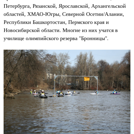
Брюки
Петербурга, Рязанской, Ярославской, Архангельской
Софтшелл одежда
Куртки
областей, ХМАО-Югры, Северной Осетии/Алании,
Флисовая одежда
Республики Башкортостан, Пермского края и
Куртки
Новосибирской области. Многие из них учатся в
Брюки
Жилеты
училище олимпийского резерва "Бронницы".
Комбинезоны
Термобелье
Комплект термобелья
Снаряжение
Палатки и тенты
Палатки
Тенты
Аксессуары для палаток
Рюкзаки
Экспедиционные
Легкоходные
Альпинистские
Городские
Аксессуары для рюкзаков
Спальные мешки
Пуховые
Комбинированные