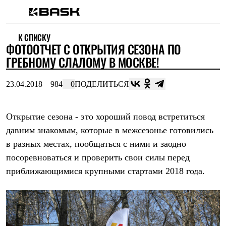
Каталог
К СПИСКУ
Интернет-магазин
ФОТООТЧЕТ С ОТКРЫТИЯ СЕЗОНА ПО
Мужская одежда
Утепленная пухом
ГРЕБНОМУ СЛАЛОМУ В МОСКВЕ!
Куртки
Брюки
23.04.2018
984
0
ПОДЕЛИТЬСЯ
Жилеты
Комбинезоны
Утепленная синтетикой
Куртки
Открытие сезона - это хороший повод встретиться
Брюки
давним знакомым, которые в межсезонье готовились
Штормовая одежда
в разных местах, пообщаться с ними и заодно
Куртки
Брюки
посоревноваться и проверить свои силы перед
Софтшелл одежда
приближающимися крупными стартами 2018 года.
Куртки
Брюки
Флисовая одежда
Куртки
Брюки
Жилеты