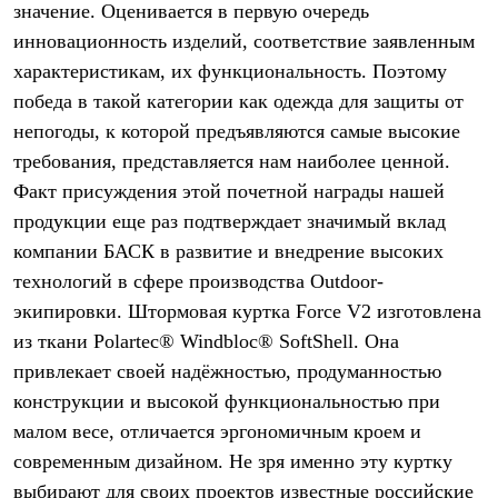
значение. Оценивается в первую очередь
Рубашки
Футболки
инновационность изделий, соответствие заявленным
Толстовки
характеристикам, их функциональность. Поэтому
Брюки
победа в такой категории как одежда для защиты от
Термобелье
Теплое термобелье
непогоды, к которой предъявляются самые высокие
Среднее термобелье
требования, представляется нам наиболее ценной.
Легкое термобелье
Флисовая одежда
Факт присуждения этой почетной награды нашей
Куртки
продукции еще раз подтверждает значимый вклад
Брюки
Детская одежда
компании БАСК в развитие и внедрение высоких
Утепленная пухом
технологий в сфере производства Outdoor-
Комбинезоны
экипировки. Штормовая куртка Force V2 изготовлена
Куртки
Брюки
из ткани Polartec® Windbloc® SoftShell. Она
Утепленная синтетикой
привлекает своей надёжностью, продуманностью
Комбинезоны
Куртки
конструкции и высокой функциональностью при
Брюки
малом весе, отличается эргономичным кроем и
Лёгкая одежда
современным дизайном. Не зря именно эту куртку
Футболки
Толстовки
выбирают для своих проектов известные российские