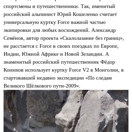
Брюки
спортсмены и путешественники. Так, именитый
Софтшелл одежда
Куртки
российский альпинист Юрий Кошеленко считает
Флисовая одежда
универсальную куртку Force важной частью
Куртки
Брюки
экипировки для любых восхождений. Александр
Жилеты
Семёнов, автор проекта «Скалолазание без границ»,
Комбинезоны
не расстается с Force в своих поездках по Европе,
Термобелье
Комплект термобелья
Индии, Южной Африке и Новой Зеландии. А
Снаряжение
знаменитый российский путешественник Фёдор
Палатки и тенты
Палатки
Конюхов использует куртку Force V2 в Монголии, в
Тенты
стартовавшей недавно экспедиции «По следам
Аксессуары для палаток
Рюкзаки
Великого Шёлкового пути-2009».
Экспедиционные
Легкоходные
Альпинистские
Городские
Аксессуары для рюкзаков
Спальные мешки
Пуховые
Комбинированные