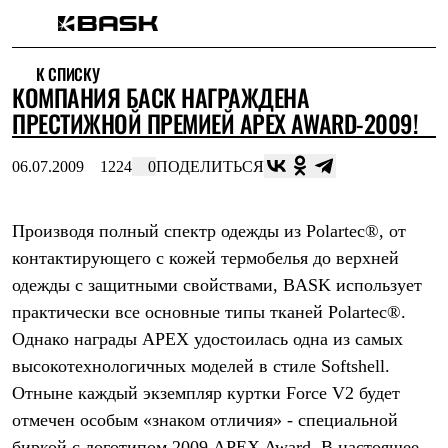
Каталог
К СПИСКУ
Интернет-магазин
КОМПАНИЯ БАСК НАГРАЖДЕНА
Мужская одежда
Утепленная пухом
ПРЕСТИЖНОЙ ПРЕМИЕЙ APEX AWARD-2009!
Куртки
Брюки
06.07.2009
1224
0
ПОДЕЛИТЬСЯ
Жилеты
Комбинезоны
Утепленная синтетикой
Куртки
Производя полный спектр одежды из Polartec®, от
Брюки
контактирующего с кожей термобелья до верхней
Штормовая одежда
одежды с защитными свойствами, BASK использует
Куртки
Брюки
практически все основные типы тканей Polartec®.
Софтшелл одежда
Однако награды APEX удостоилась одна из самых
Куртки
Брюки
высокотехнологичных моделей в стиле Softshell.
Флисовая одежда
Отныне каждый экземпляр куртки Force V2 будет
Куртки
Брюки
отмечен особым «знаком отличия» - специальной
Жилеты
биркой с логотипом 2009 APEX Award. В настоящее