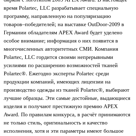
Термобелье
время Polartec, LLC разрабатывает специальную
Теплое термобелье
Среднее термобелье
программу, направленную на популяризацию
Легкое термобелье
товаров–победителей; на выставке OutDoor-2009 в
Лёгкая одежда
Футболки
Германии обладателям APEX Award будет уделено
Рубашки
особое внимание; информация о них появится в
Толстовки
Брюки
многочисленных авторитетных СМИ. Компания
Шорты
Polartec, LLC гордится своими непрерывными
Женская одежда
усилиями по расширению возможностей тканей
Утепленная пухом
Куртки
Polartec®. Ежегодно эксперты Polartec среди
Брюки
продукции компаний, имеющих лицензии на
Жилеты
Утепленная синтетикой
производство одежды из тканей Polartec®, выбирают
Куртки
лучшие образцы. Эти самые достойные, выдающиеся
Брюки
изделия и получают престижную премию APEX
Штормовая одежда
Куртки
Award. По правилам конкурса, в расчёт принимаются
Софтшелл одежда
не только стиль, оригинальность и качество
Куртки
Брюки
исполнения, хотя и эти параметры имеют большое
Лёгкая одежда