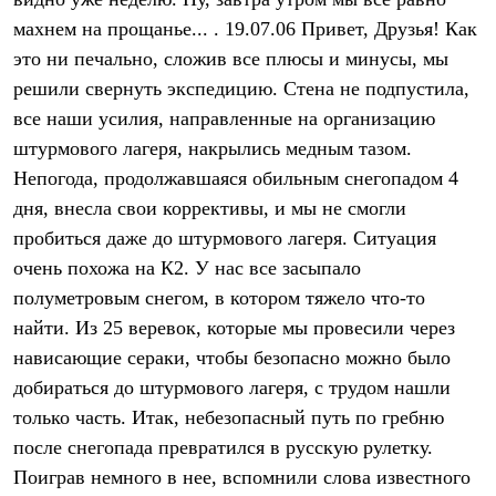
Термобелье
махнем на прощанье... . 19.07.06 Привет, Друзья! Как
Теплое термобелье
Среднее термобелье
это ни печально, сложив все плюсы и минусы, мы
Легкое термобелье
решили свернуть экспедицию. Стена не подпустила,
Лёгкая одежда
Футболки
все наши усилия, направленные на организацию
Рубашки
штурмового лагеря, накрылись медным тазом.
Толстовки
Брюки
Непогода, продолжавшаяся обильным снегопадом 4
Шорты
дня, внесла свои коррективы, и мы не смогли
Женская одежда
пробиться даже до штурмового лагеря. Ситуация
Утепленная пухом
Куртки
очень похожа на К2. У нас все засыпало
Брюки
полуметровым снегом, в котором тяжело что-то
Жилеты
Утепленная синтетикой
найти. Из 25 веревок, которые мы провесили через
Куртки
нависающие сераки, чтобы безопасно можно было
Брюки
добираться до штурмового лагеря, с трудом нашли
Штормовая одежда
Куртки
только часть. Итак, небезопасный путь по гребню
Софтшелл одежда
после снегопада превратился в русскую рулетку.
Куртки
Брюки
Поиграв немного в нее, вспомнили слова известного
Лёгкая одежда