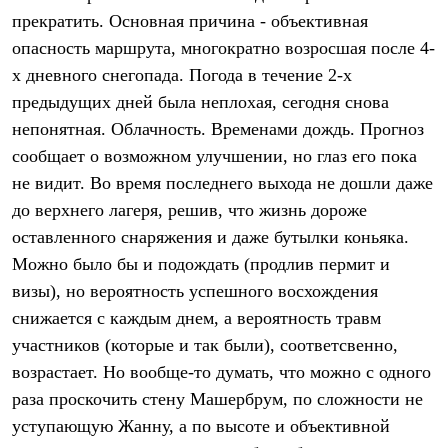
Брюки
прекратить. Основная причина - объективная
Софтшелл одежда
Куртки
опасность маршрута, многократно возросшая после 4-
Флисовая одежда
х дневного снегопада. Погода в течение 2-х
Куртки
Брюки
предыдущих дней была неплохая, сегодня снова
Жилеты
непонятная. Облачность. Временами дождь. Прогноз
Комбинезоны
сообщает о возможном улучшении, но глаз его пока
Термобелье
Комплект термобелья
не видит. Во время последнего выхода не дошли даже
Снаряжение
до верхнего лагеря, решив, что жизнь дороже
Палатки и тенты
Палатки
оставленного снаряжения и даже бутылки коньяка.
Тенты
Можно было бы и подождать (продлив пермит и
Аксессуары для палаток
Рюкзаки
визы), но вероятность успешного восхождения
Экспедиционные
снижается с каждым днем, а вероятность травм
Легкоходные
участников (которые и так были), соответсвенно,
Альпинистские
Городские
возрастает. Но вообще-то думать, что можно с одного
Аксессуары для рюкзаков
раза проскочить стену Машербрум, по сложности не
Спальные мешки
Пуховые
уступающую Жанну, а по высоте и объективной
Комбинированные