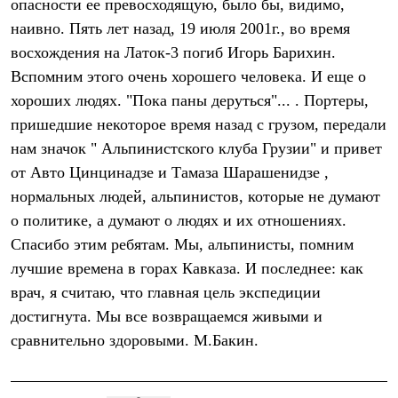
опасности ее превосходящую, было бы, видимо,
С синтетическим утеплителем
наивно. Пять лет назад, 19 июля 2001г., во время
Аксессуары для спальников
Сумки и баулы
восхождения на Латок-3 погиб Игорь Барихин.
Баулы
Вспомним этого очень хорошего человека. И еще о
Кошельки
Сумки
хороших людях. "Пока паны деруться"... . Портеры,
Гермомешки
пришедшие некоторое время назад с грузом, передали
Полезные аксессуары
Книги
нам значок " Альпинистского клуба Грузии" и привет
Еда
от Авто Цинцинадзе и Тамаза Шарашенидзе ,
Коврики
нормальных людей, альпинистов, которые не думают
Обувь
Женская обувь
о политике, а думают о людях и их отношениях.
Сапоги
Спасибо этим ребятам. Мы, альпинисты, помним
Ботинки
Мужская обувь
лучшие времена в горах Кавказа. И последнее: как
Ботинки
врач, я считаю, что главная цель экспедиции
Кроссовки
Сапоги
достигнута. Мы все возвращаемся живыми и
Гамаши и бахилы
сравнительно здоровыми. М.Бакин.
Гамаши
Бахилы
Тапочки и чуни