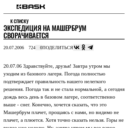
Каталог
К СПИСКУ
Интернет-магазин
ЭКСПЕДИЦИЯ НА МАШЕРБРУМ
Мужская одежда
Утепленная пухом
СВОРАЧИВАЕТСЯ
Куртки
Брюки
20.07.2006
724
0
ПОДЕЛИТЬСЯ
Жилеты
Комбинезоны
Утепленная синтетикой
Куртки
20.07.06 Здравствуйте, друзья! Завтра утром мы
Брюки
уходим из базового лагеря. Погода полностью
Штормовая одежда
подтверждает правильность нашего нелегкого
Куртки
Брюки
решения. Погода так и не стала нормальной, а сегодня
Софтшелл одежда
дождь весь день в базовом лагере, соответственно
Куртки
Брюки
выше - снег. Конечно, хочется сказать, что это
Флисовая одежда
Машербрум плачет, прощаясь с нами, но видимо не
Куртки
Брюки
плачет, а плюется. Хотя точно сказать нельзя. Горы не
Жилеты
видно уже неделю. Ну, завтра утром мы все равно