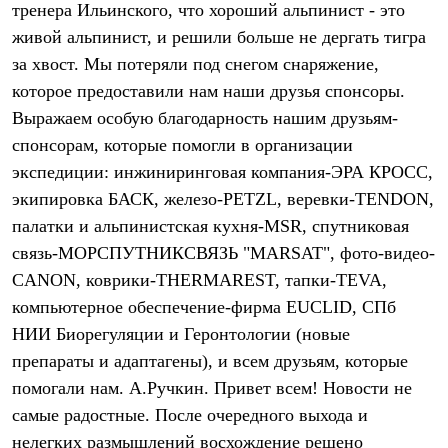
тренера Ильинского, что хороший альпинист - это
Рубашки
Футболки
живой альпинист, и решили больше не дергать тигра
Толстовки
за хвост. Мы потеряли под снегом снаряжение,
Брюки
которое предоставили нам наши друзья спонсоры.
Термобелье
Теплое термобелье
Выражаем особую благодарность нашим друзьям-
Среднее термобелье
спонсорам, которые помогли в организации
Легкое термобелье
Флисовая одежда
экспедиции: инжиниринговая компания-ЭРА КРОСС,
Куртки
экипировка БАСК, железо-PETZL, веревки-TENDON,
Брюки
Детская одежда
палатки и альпинистская кухня-MSR, спутниковая
Утепленная пухом
связь-МОРСПУТНИКСВЯЗЬ "MARSAT", фото-видео-
Комбинезоны
CANON, коврики-THERMAREST, тапки-TEVA,
Куртки
Брюки
компьютерное обеспечение-фирма EUCLID, СПб
Утепленная синтетикой
НИИ Биорегуляции и Геронтологии (новые
Комбинезоны
Куртки
препараты и адаптагены), и всем друзьям, которые
Брюки
помогали нам. А.Ручкин. Привет всем! Новости не
Лёгкая одежда
самые радостные. После очередного выхода и
Футболки
Толстовки
нелегких размышлений восхождение решено