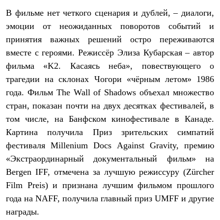
Рубашки
В фильме нет четкого сценария и дублей, – диалоги,
Футболки
эмоции от неожиданных поворотов событий и
Толстовки
Брюки
принятия важных решений остро переживаются
Термобелье
вместе с героями. Режиссёр Элиза Кубарская – автор
Теплое термобелье
Среднее термобелье
фильма «K2. Касаясь неба», повествующего о
Легкое термобелье
трагедии на склонах Чогори «чёрным летом» 1986
Флисовая одежда
Куртки
года. Фильм The Wall of Shadows объехал множество
Брюки
стран, показан почти на двух десятках фестивалей, в
Детская одежда
том числе, на Банфском кинофестивале в Канаде.
Утепленная пухом
Комбинезоны
Картина получила Приз зрительских симпатий
Куртки
фестиваля Millenium Docs Against Gravity, премию
Брюки
Утепленная синтетикой
«Экстраординарный документальный фильм» на
Комбинезоны
Bergen IFF, отмечена за лучшую режиссуру (Zürcher
Куртки
Film Preis) и признана лучшим фильмом прошлого
Брюки
Лёгкая одежда
года на NAFF, получила главный приз UMFF и другие
Футболки
награды.
Толстовки