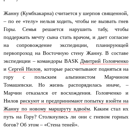
Термобелье
Теплое термобелье
Жанну (Кумбхакарна) считается у шерпов священной,
Среднее термобелье
Легкое термобелье
– по ее «телу» нельзя ходить, чтобы не вызвать гнев
Лёгкая одежда
Горы. Семья решается нарушить табу, чтобы
Футболки
Рубашки
поддержать мечту сына стать врачом, и дает согласие
Толстовки
на сопровождение экспедиции, планирующей
Брюки
Шорты
первопроход на Восточную стену Жанну. В составе
Женская одежда
экспедиции – командоры BASK
Дмитрий Головченко
Утепленная пухом
и
Сергей Нилов
, которые рассчитывают подняться на
Куртки
Брюки
гору с польским альпинистом Марчином
Жилеты
Томашевски. Но жизнь распорядилась иначе, –
Утепленная синтетикой
Куртки
Марчин отказался от восхождения. Головченко и
Брюки
Нилов
рискуют и предпринимают попытку взойти на
Штормовая одежда
Жанну по новому маршруту вдвоём
. Каким стал их
Куртки
Софтшелл одежда
путь на Гору? Столкнулись ли они с гневом горных
Куртки
богов? Об этом – «Стена теней».
Брюки
Лёгкая одежда