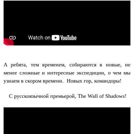
С синтетическим утеплителем
Аксессуары для спальников
Сумки и баулы
Баулы
Кошельки
Сумки
Гермомешки
Полезные аксессуары
Книги
Еда
Коврики
А ребята, тем временем, собираются в новые, не
Обувь
Женская обувь
менее сложные и интересные экспедиции, о чем мы
Сапоги
узнаем в скором времени. Новых гор, командоры!
Ботинки
Мужская обувь
Ботинки
С русскоязычной премьерой, The Wall of Shadows!
Кроссовки
Сапоги
Гамаши и бахилы
Гамаши
Бахилы
Тапочки и чуни