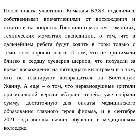
Брюки
Софтшелл одежда
После показа участники
Команды BASK
поделились
Куртки
собственными впечатлениями от восхождения и
Флисовая одежда
Куртки
ответили на вопросы. Говорили о многом – эмоциях,
Брюки
технических моментах экспедиции, о том, что в
Жилеты
Комбинезоны
дальнейшем ребята будут ходить в горы только с
Термобелье
теми, кого хорошо знают. О том, что не принимали
Комплект термобелья
Снаряжение
близко к сердцу суеверия шерпов, что похудели за
Палатки и тенты
время восхождения на пятнадцать килограмм и о том,
Палатки
что не планируют возвращаться на Восточную
Тенты
Аксессуары для палаток
Жанну. А еще – о том, что неравнодушные зрители
Рюкзаки
оригинальной версии «Страны теней» уже собрали
Экспедиционные
Легкоходные
сумму, достаточную для оплаты медицинского
Альпинистские
образования главного героя фильма, и в сентябре
Городские
2021 года юноша начнет обучение в медицинском
Аксессуары для рюкзаков
Спальные мешки
колледже.
Пуховые
Комбинированные