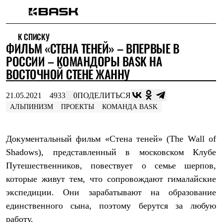
Каталог
К СПИСКУ
Интернет-магазин
ФИЛЬМ «СТЕНА ТЕНЕЙ» – ВПЕРВЫЕ В
Мужская одежда
Утепленная пухом
РОССИИ – КОМАНДОРЫ BASK НА
Куртки
ВОСТОЧНОЙ СТЕНЕ ЖАННУ
Брюки
Жилеты
Комбинезоны
21.05.2021
4933
0
ПОДЕЛИТЬСЯ
Утепленная синтетикой
АЛЬПИНИЗМ
ПРОЕКТЫ
КОМАНДА BASK
Куртки
Брюки
Штормовая одежда
Документальный фильм «Стена теней» (The Wall of
Куртки
Брюки
Shadows), представленный в московском Клубе
Софтшелл одежда
Путешественников, повествует о семье шерпов,
Куртки
которые живут тем, что сопровождают гималайские
Брюки
Флисовая одежда
экспедиции. Они зарабатывают на образование
Куртки
единственного сына, поэтому берутся за любую
Брюки
Жилеты
работу.