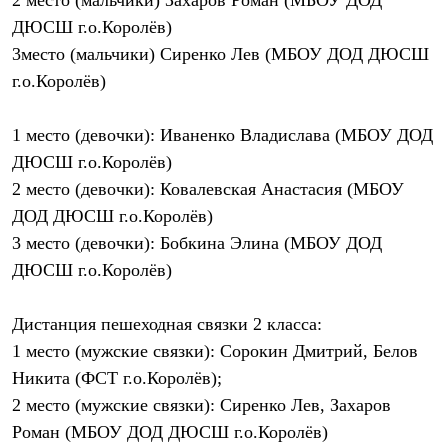
Брюки
Софтшелл одежда
ДЮСШ г.о.Королёв)
Куртки
3место (мальчики) Сиренко Лев (МБОУ ДОД ДЮСШ
Флисовая одежда
г.о.Королёв)
Куртки
Брюки
Жилеты
1 место (девочки): Иваненко Владислава (МБОУ ДОД
Комбинезоны
Термобелье
ДЮСШ г.о.Королёв)
Комплект термобелья
2 место (девочки): Ковалевская Анастасия (МБОУ
Снаряжение
Палатки и тенты
ДОД ДЮСШ г.о.Королёв)
Палатки
3 место (девочки): Бобкина Элина (МБОУ ДОД
Тенты
ДЮСШ г.о.Королёв)
Аксессуары для палаток
Рюкзаки
Экспедиционные
Дистанция пешеходная связки 2 класса:
Легкоходные
Альпинистские
1 место (мужские связки): Сорокин Дмитрий, Белов
Городские
Никита (ФСТ г.о.Королёв);
Аксессуары для рюкзаков
2 место (мужские связки): Сиренко Лев, Захаров
Спальные мешки
Пуховые
Роман (МБОУ ДОД ДЮСШ г.о.Королёв)
Комбинированные