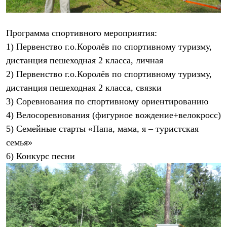
Термобелье
Теплое термобелье
Среднее термобелье
Программа спортивного мероприятия:
Легкое термобелье
Лёгкая одежда
1) Первенство г.о.Королёв по спортивному туризму,
Футболки
дистанция пешеходная 2 класса, личная
Рубашки
Толстовки
2) Первенство г.о.Королёв по спортивному туризму,
Брюки
дистанция пешеходная 2 класса, связки
Шорты
Женская одежда
3) Соревнования по спортивному ориентированию
Утепленная пухом
4) Велосоревнования (фигурное вождение+велокросс)
Куртки
5) Семейные старты «Папа, мама, я – туристская
Брюки
Жилеты
семья»
Утепленная синтетикой
6) Конкурс песни
Куртки
Брюки
Штормовая одежда
Куртки
Софтшелл одежда
Куртки
Брюки
Лёгкая одежда