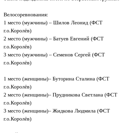
Тапочки
Чуни
Уход за обувью
Велосоревнования:
Аксессуары
1 место (мужчины) – Шилов Леонид (ФСТ
Головные уборы
Шапки
г.о.Королёв)
Балаклавы и маски
2 место (мужчины) – Батуев Евгений (ФСТ
Кепки и бейсболки
Повязки
г.о.Королёв)
Шарфы
3 место (мужчины) – Семенов Сергей (ФСТ
Панамы
г.о.Королёв)
Перчатки и рукавицы
Перчатки
Рукавицы
1 место (женщины)– Буторина Сталина (ФСТ
Носки
Полезные аксессуары
г.о.Королёв)
Брелки
2 место (женщины)– Прудникова Светлана (ФСТ
Ремни
Шевроны
г.о.Королёв)
Опушки
3 место (женщины)– Жидкова Людмила (ФСТ
Термоковрики
г.о.Королёв)
Уход за одеждой
В Арктику
Коллекции