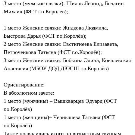
3 место (мужские связки): Шилов Леонид, Бочагин
С синтетическим утеплителем
Аксессуары для спальников
Михаил (ФСТ г.о.Королёв);
Сумки и баулы
Баулы
Кошельки
1 место Женские связки: Жидкова Людмила,
Сумки
Быстрова Дарья (ФСТ г.о.Королёв);
Гермомешки
2 место Женские связки: Евстигнеева Елизавета,
Полезные аксессуары
Книги
Петроченкова Татьяна (ФСТ г.о.Королёв);
Еда
3 место Женские связки: Бобкина Элина, Ковалевская
Коврики
Обувь
Анастасия (МБОУ ДОД ДЮСШ г.о.Королёв)
Женская обувь
Сапоги
Ботинки
Ориентирование:
Мужская обувь
В абсолютном зачете:
Ботинки
1 место (мужчины) – Вышкварцев Эдуард (ФСТ
Кроссовки
Сапоги
г.о.Королёв)
Гамаши и бахилы
1 место (женщины)– Чернышева Татьяна (ФСТ
Гамаши
Бахилы
г.о.Королёв)
Тапочки и чуни
Также подводились итоги по возрастным группам