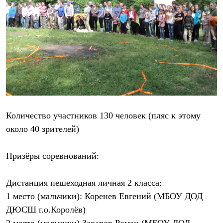
Рубашки
Футболки
Толстовки
Брюки
Термобелье
Теплое термобелье
Среднее термобелье
Легкое термобелье
Флисовая одежда
Куртки
Брюки
Детская одежда
Количество участников
130 человек (пляс к этому
Утепленная пухом
около 40 зрителей)
Комбинезоны
Куртки
Брюки
Призёры соревнований:
Утепленная синтетикой
Комбинезоны
Куртки
Дистанция пешеходная личная 2 класса:
Брюки
1 место (мальчики): Коренев Евгений (МБОУ ДОД
Лёгкая одежда
Футболки
ДЮСШ г.о.Королёв)
Толстовки
2 место (мальчики) Захаров Роман (МБОУ ДОД