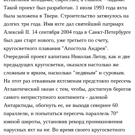
Термобелье
Такой проект был разработан. 1 июля 1993 года яхта
Теплое термобелье
Среднее термобелье
была заложена в Твери. Строительство затянулось на
Легкое термобелье
долгих три года. Имя яхте дал святейший патриарх
Лёгкая одежда
Футболки
Алексий II. 14 сентября 2004 года в Санкт-Петербурге
Рубашки
был дан старт нового, уже третьего по счету,
Толстовки
кругосветного плавания "Апостола Андрея".
Брюки
Шорты
Очередной проект капитана Николая Литау, как и две
Женская одежда
предыдущих кругосветки, оказался настолько же
Утепленная пухом
Куртки
сложным и ярким, насколько "ледяным" и суровым.
Брюки
На этот раз отважным яхтсменам предстояло пересечь
Жилеты
Утепленная синтетикой
Атлантический океан с тем, чтобы, достигнув берегов
Куртки
самого неприступного континента - далекой
Брюки
Антарктиды, обогнуть ее, не выходя севернее 60
Штормовая одежда
Куртки
параллели, и попытаться пересечь параллель 70°
Софтшелл одежда
южной широты, установив рекорд проникновения
Куртки
Брюки
парусных яхт на юг. Во время своего кругосветного
Лёгкая одежда