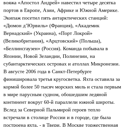
вояжа «Апостол Андрей» навестил четыре десятка
Рубашки
Футболки
портов в Европе, Азии, Африке и Южной Америке.
Толстовки
Экипаж посетил пять антарктических станций:
Брюки
«Дюмон д’Юрвиль» (Франция), «Академик
Термобелье
Теплое термобелье
Вернадский» (Украина), «Порт Локрой»
Среднее термобелье
(Великобритания), «Арцтовский» (Польша),
Легкое термобелье
Флисовая одежда
«Беллинсгаузен» (Россия). Команда побывала в
Куртки
Японии, Новой Зеландии, Полинезии, на
Брюки
субантарктических островах и атоллах Микронезии.
Детская одежда
Утепленная пухом
В августе 2006 года в Санкт-Петербурге
Комбинезоны
финишировала третья кругосветка. Яхта оставила за
Куртки
Брюки
кормой более 50 тысяч морских миль и стала первым
Утепленная синтетикой
в мире парусным судном, обошедшим ледяной
Комбинезоны
Куртки
континент вокруг 60-й параллели южной широты.
Брюки
Вслед за Северной Пальмирой героев тепло
Лёгкая одежда
встречали в столице России и в городе, где была
Футболки
Толстовки
построена яхта, - в Твери. В Москве торжественная