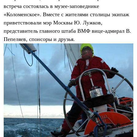
Брюки
встреча состоялась в музее-заповеднике
Софтшелл одежда
Куртки
«Коломенское». Вместе с жителями столицы экипаж
Флисовая одежда
приветствовали мэр Москвы Ю. Лужков,
Куртки
Брюки
представитель главного штаба ВМФ вице-адмирал В.
Жилеты
Пепеляев, спонсоры и друзья.
Комбинезоны
Термобелье
Комплект термобелья
Снаряжение
Палатки и тенты
Палатки
Тенты
Аксессуары для палаток
Рюкзаки
Экспедиционные
Легкоходные
Альпинистские
Городские
Аксессуары для рюкзаков
Спальные мешки
Пуховые
Комбинированные