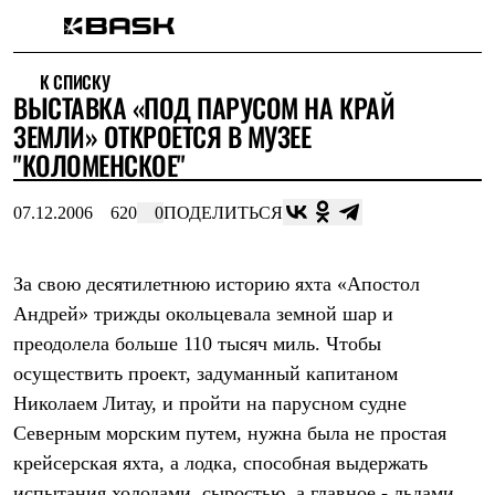
Каталог
К СПИСКУ
Интернет-магазин
ВЫСТАВКА «ПОД ПАРУСОМ НА КРАЙ
Мужская одежда
Утепленная пухом
ЗЕМЛИ» ОТКРОЕТСЯ В МУЗЕЕ
Куртки
"КОЛОМЕНСКОЕ"
Брюки
Жилеты
Комбинезоны
07.12.2006
620
0
ПОДЕЛИТЬСЯ
Утепленная синтетикой
Куртки
Брюки
За свою десятилетнюю историю яхта «Апостол
Штормовая одежда
Андрей» трижды окольцевала земной шар и
Куртки
Брюки
преодолела больше 110 тысяч миль. Чтобы
Софтшелл одежда
осуществить проект, задуманный капитаном
Куртки
Брюки
Николаем Литау, и пройти на парусном судне
Флисовая одежда
Северным морским путем, нужна была не простая
Куртки
Брюки
крейсерская яхта, а лодка, способная выдержать
Жилеты
испытания холодами, сыростью, а главное - льдами.