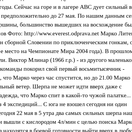
оды. Сейчас на горе и в лагере АВС дует сильный в
я, предположительно до 27 мая. По нашим данным се
вершины, большинство вышедших на восхождение бы
в Фото: http://www.everest.odprava.net Марко Лите
итан сборной Словении по приключенческим гонкам, 
-е место на Чемпионате Мира 2004 года). В прошло
. Виктор Млинар (1966 г.р.) - из другого маленько
е команды покорил свой первый восьмитысячник -
, что Марко через час спустится, но до 21.00 Марко
ильный ветер. Шерпа не может идти вверх даже с
адежда, что Марко спит в какой-то чужой палатке...
з 4 экспедиций... С юга не взошел сегодня ни один
Сегодня 22 мая в 5 утра два самых сильных шерпа на
 вышли с кислородом 4л/мин с целью поиска Марк
 находятся в боевой готовности выйти вверх в люб