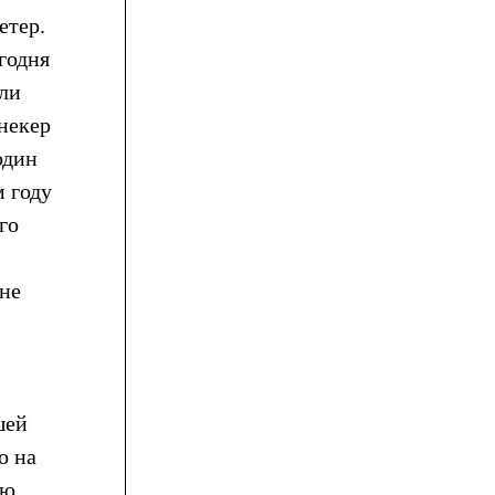
етер.
годня
ли
некер
один
м году
го
 не
шей
о на
ую