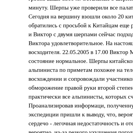
Толстовки
минуту. Шерпы уже проверили все палатк
Брюки
Софтшелл одежда
Сегодня на вершину взошли около 20 ки
Куртки
обратились с просьбой к Китайцам еще 
Флисовая одежда
Куртки
и Виктор с двумя шерпами сейчас подхо
Брюки
Жилеты
Виктора удовлетворительное. На насто
Комбинезоны
восходителя. 22.05.2005 в 17.00 Викто
Термобелье
Комплект термобелья
состояние нормальное. Шерпы китайско
Снаряжение
альпиниста по приметам похожее на тел
Палатки и тенты
Палатки
восхождении и сопровождали участнико
Тенты
обморожение правой руки второй степени
Аксессуары для палаток
Рюкзаки
практически все альпинисты, которых с
Экспедиционные
Легкоходные
Проанализировав информаци, полученну
Альпинистские
экспедиции пришли к выводу, что, вероя
Городские
Аксессуары для рюкзаков
сердечо - легочная недостаточность и от
Спальные мешки
вероятно, из-за резкого ухудшения пого
Пуховые