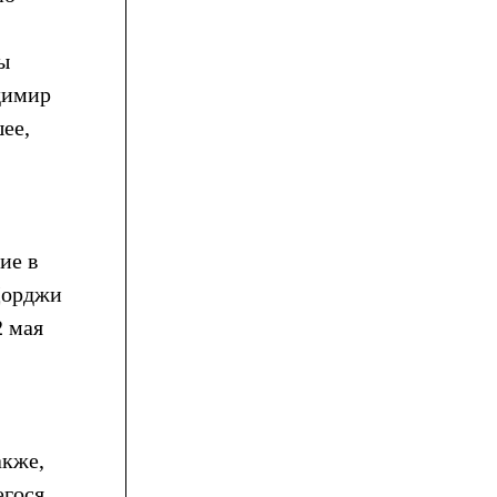
ы
димир
ее,
ие в
Дорджи
2 мая
акже,
егося