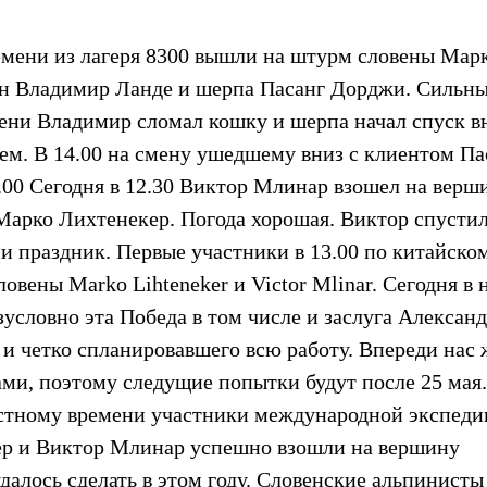
ремени из лагеря 8300 вышли на штурм словены Мар
н Владимир Ланде и шерпа Пасанг Дорджи. Сильн
пени Владимир сломал кошку и шерпа начал спуск в
м. В 14.00 на смену ушедшему вниз с клиентом Па
.00 Сегодня в 12.30 Виктор Млинар взошел на верш
 Марко Лихтенекер. Погода хорошая. Виктор спустил
ии праздник. Первые участники в 13.00 по китайско
овены Marko Lihteneker и Victor Mlinar. Сегодня в
условно эта Победа в том числе и заслуга Алексан
и четко спланировавшего всю работу. Впереди нас 
ами, поэтому следущие попытки будут после 25 мая.
естному времени участники международной экспеди
ер и Виктор Млинар успешно взошли на вершину
далось сделать в этом году. Словенские альпинисты