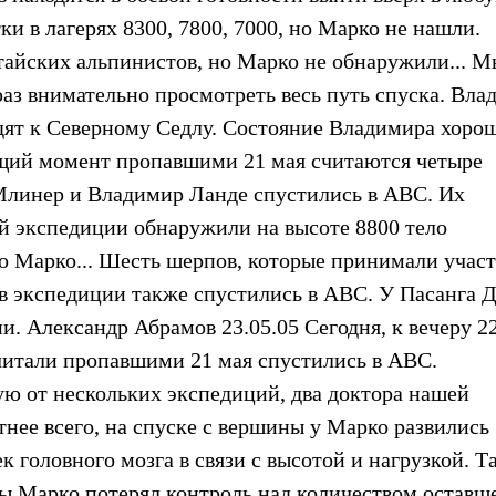
и в лагерях 8300, 7800, 7000, но Марко не нашли.
тайских альпинистов, но Марко не обнаружили... М
раз внимательно просмотреть весь путь спуска. Вла
дят к Северному Седлу. Состояние Владимира хорош
ящий момент пропавшими 21 мая считаются четыре
р Млинер и Владимир Ланде спустились в ABC. Их
й экспедиции обнаружили на высоте 8800 тело
о Марко... Шесть шерпов, которые принимали участ
в экспедиции также спустились в ABC. У Пасанга 
. Александр Абрамов 23.05.05 Сегодня, к вечеру 2
читали пропавшими 21 мая спустились в ABC.
ю от нескольких экспедиций, два доктора нашей
тнее всего, на спуске с вершины у Марко развились
ек головного мозга в связи с высотой и нагрузкой. Т
ды Марко потерял контроль над количеством оставш