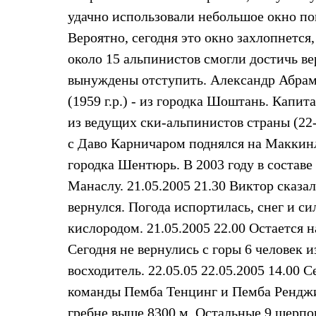
Брюки
Лёгкая одежда
удачно использовали небольшое окно пог
Рубашки
Вероятно, сегодня это окно захлопнетс
Футболки
Толстовки
около 15 альпинистов смогли достичь 
Брюки
вынуждены отступить. Александр Абрамо
Термобелье
Теплое термобелье
(1959 г.р.) - из городка Шоштань. Кап
Среднее термобелье
из ведущих ски-альпинистов страны (22
Легкое термобелье
Флисовая одежда
с Даво Карничаром поднялся на Маккинли
Куртки
Брюки
городка Шентюрь. В 2003 году в состав
Детская одежда
Манаслу. 21.05.2005 21.30 Виктор сказал
Утепленная пухом
Комбинезоны
вернулся. Погода испортилась, снег и с
Куртки
кислородом. 21.05.2005 22.00 Остается н
Брюки
Утепленная синтетикой
Сегодня не вернулись с горы 6 человек и
Комбинезоны
восходитель. 22.05.05 22.05.2005 14.00 
Куртки
Брюки
команды Пемба Тенцинг и Пемба Ренджи
Лёгкая одежда
Футболки
гребне выше 8300 м. Остальные 9 шерпов