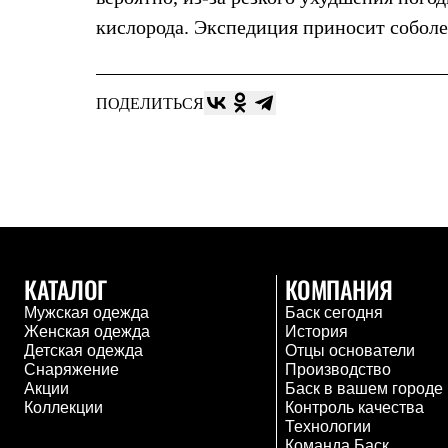
Комбинированные
кислорода. Экспедиция приносит собол
С синтетическим утеплителем
Аксессуары для спальников
Сумки и баулы
Баулы
ПОДЕЛИТЬСЯ
Кошельки
Сумки
Гермомешки
Полезные аксессуары
Книги
Еда
Коврики
Обувь
Женская обувь
КАТАЛОГ
КОМПАНИЯ
Сапоги
Ботинки
Мужская одежда
Баск сегодня
Мужская обувь
Женская одежда
История
Ботинки
Детская одежда
Отцы основатели
Кроссовки
Снаряжение
Производство
Сапоги
Акции
Баск в вашем городе
Гамаши и бахилы
Коллекции
Контроль качества
Гамаши
Технологии
Бахилы
Команда Баск