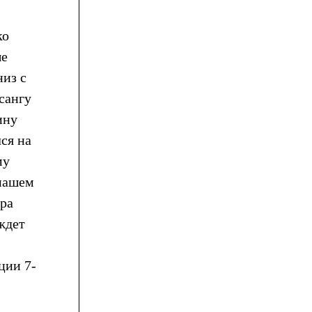
ко
ые
низ с
сангу
ину
ся на
му
 нашем
дра
ждет
ции 7-