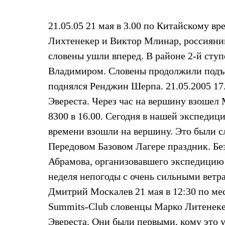
Жилеты
Термобелье
21.05.05 21 мая в 3.00 по Китайскому в
Теплое термобелье
Среднее термобелье
Лихтенекер и Виктор Млинар, россияни
Легкое термобелье
Лёгкая одежда
словены ушли вперед. В районе 2-й сту
Футболки
Владимиром. Словены продолжили подъе
Рубашки
Толстовки
поднялся Ренджин Шерпа. 21.05.2005 17
Брюки
Эвереста. Через час на вершину взошел
Шорты
Женская одежда
8300 в 16.00. Сегодня в нашей экспедиц
Утепленная пухом
времени взошли на вершину. Это были сл
Куртки
Брюки
Передовом Базовом Лагере праздник. Без
Жилеты
Утепленная синтетикой
Абрамова, организовавшего экспедицию 
Куртки
неделя непогоды с очень сильными ветр
Брюки
Штормовая одежда
Дмитрий Москалев 21 мая в 12:30 по м
Куртки
Summits-Club словенцы Марко Литенек
Софтшелл одежда
Куртки
Эвереста. Они были первыми, кому это у