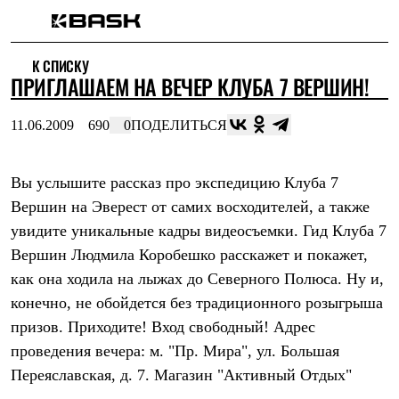
Каталог
К СПИСКУ
Интернет-магазин
ПРИГЛАШАЕМ НА ВЕЧЕР КЛУБА 7 ВЕРШИН!
Мужская одежда
Утепленная пухом
Куртки
11.06.2009
690
0
ПОДЕЛИТЬСЯ
Брюки
Жилеты
Комбинезоны
Вы услышите рассказ про экспедицию Клуба 7
Утепленная синтетикой
Куртки
Вершин на Эверест от самих восходителей, а также
Брюки
увидите уникальные кадры видеосъемки. Гид Клуба 7
Штормовая одежда
Куртки
Вершин Людмила Коробешко расскажет и покажет,
Брюки
как она ходила на лыжах до Северного Полюса. Ну и,
Софтшелл одежда
конечно, не обойдется без традиционного розыгрыша
Куртки
Брюки
призов. Приходите! Вход свободный! Адрес
Флисовая одежда
проведения вечера: м. "Пр. Мира", ул. Большая
Куртки
Брюки
Переяславская, д. 7. Магазин "Активный Отдых"
Жилеты