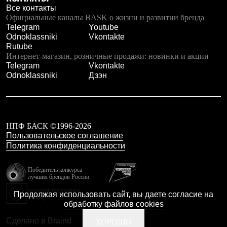
Рубашки
Все контакты
Футболки
Официальные каналы BASK о жизни и развитии бренда
Толстовки
Telegram
Youtube
Брюки
Odnoklassniki
Vkontakte
Термобелье
Rutube
Теплое термобелье
Интернет-магазин, розничные продажи: новинки и акции
Среднее термобелье
Telegram
Vkontakte
Легкое термобелье
Odnoklassniki
Дзэн
Флисовая одежда
Куртки
Брюки
Детская одежда
Утепленная пухом
НПФ БАСК ©1996-2026
Комбинезоны
Пользовательское соглашение
Куртки
Политика конфиденциальности
Брюки
Утепленная синтетикой
Победитель конкурса
Комбинезоны
лучших брендов России
Куртки
Брюки
резидент технопарка
Продолжая использовать сайт, вы даете согласие на
Калибр
Лёгкая одежда
обработку файлов cookies
Футболки
Толстовки
Сделано в Braind
ХОРОШО