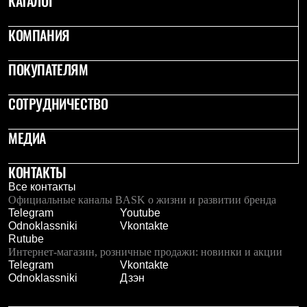
КАТАЛОГ
Термобелье
Теплое термобелье
КОМПАНИЯ
Среднее термобелье
Легкое термобелье
Лёгкая одежда
ПОКУПАТЕЛЯМ
Футболки
Рубашки
Толстовки
СОТРУДНИЧЕСТВО
Брюки
Шорты
МЕДИА
Женская одежда
Утепленная пухом
Куртки
КОНТАКТЫ
Брюки
Все контакты
Жилеты
Официальные каналы BASK о жизни и развитии бренда
Утепленная синтетикой
Telegram
Youtube
Куртки
Odnoklassniki
Vkontakte
Брюки
Rutube
Штормовая одежда
Интернет-магазин, розничные продажи: новинки и акции
Куртки
Telegram
Vkontakte
Софтшелл одежда
Odnoklassniki
Дзэн
Куртки
Брюки
Лёгкая одежда