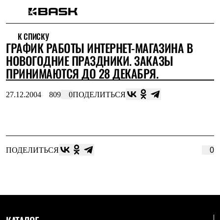
Каталог
К СПИСКУ
Интернет-магазин
ГРАФИК РАБОТЫ ИНТЕРНЕТ-МАГАЗИНА В
Мужская одежда
Утепленная пухом
НОВОГОДНИЕ ПРАЗДНИКИ. ЗАКАЗЫ
Куртки
ПРИНИМАЮТСЯ ДО 28 ДЕКАБРЯ.
Брюки
Жилеты
Комбинезоны
27.12.2004
809
0
ПОДЕЛИТЬСЯ
Утепленная синтетикой
Куртки
Брюки
Штормовая одежда
Куртки
Брюки
ПОДЕЛИТЬСЯ
0
Софтшелл одежда
Куртки
Брюки
Флисовая одежда
Куртки
Брюки
Жилеты