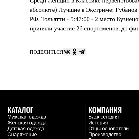
Среди женщин в Классике первенствовал
Жилеты
абсолюте) Лучшие в Экстриме: Губанов Р
Термобелье
Теплое термобелье
РФ, Тольятти - 5:47:00 - 2 место Кузнецо
Среднее термобелье
Легкое термобелье
приняли участие 26 спортсменов, до фи
Лёгкая одежда
Футболки
Рубашки
Толстовки
ПОДЕЛИТЬСЯ
Брюки
Шорты
Женская одежда
Утепленная пухом
Куртки
Брюки
Жилеты
Утепленная синтетикой
Куртки
КАТАЛОГ
КОМПАНИЯ
Брюки
Штормовая одежда
Мужская одежда
Баск сегодня
Куртки
Женская одежда
История
Софтшелл одежда
Детская одежда
Отцы основатели
Куртки
Снаряжение
Производство