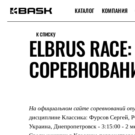
КАТАЛОГ
КОМПАНИЯ
Каталог
Интернет-магазин
К СПИСКУ
Мужская одежда
ELBRUS RACE:
Утепленная пухом
Куртки
Брюки
СОРЕВНОВАН
Жилеты
Комбинезоны
Утепленная синтетикой
Куртки
Брюки
Штормовая одежда
Куртки
Брюки
Софтшелл одежда
На официальном сайте соревнований оп
Куртки
Брюки
дисциплине Классика: Фурсов Сергей, Р
Флисовая одежда
Украина, Днепропетровск - 3:15:00 - 2 м
Куртки
Брюки