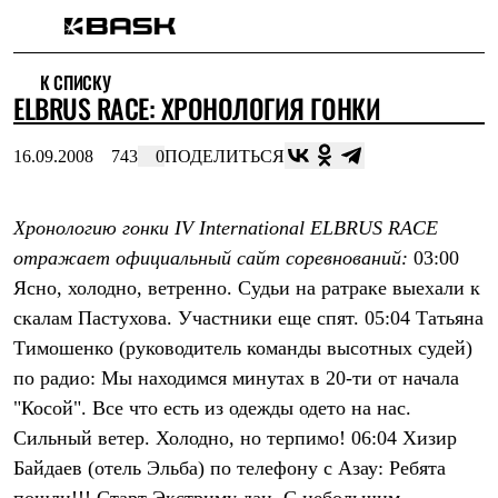
Каталог
К СПИСКУ
Интернет-магазин
ELBRUS RACE: ХРОНОЛОГИЯ ГОНКИ
Мужская одежда
Утепленная пухом
Куртки
16.09.2008
743
0
ПОДЕЛИТЬСЯ
Брюки
Жилеты
Комбинезоны
Хронологию гонки IV International ELBRUS RACE
Утепленная синтетикой
Куртки
отражает официальный сайт соревнований:
03:00
Брюки
Ясно, холодно, ветренно. Судьи на ратраке выехали к
Штормовая одежда
Куртки
скалам Пастухова. Участники еще спят. 05:04 Татьяна
Брюки
Тимошенко (руководитель команды высотных судей)
Софтшелл одежда
по радио: Мы находимся минутах в 20-ти от начала
Куртки
Брюки
"Косой". Все что есть из одежды одето на нас.
Флисовая одежда
Сильный ветер. Холодно, но терпимо! 06:04 Хизир
Куртки
Брюки
Байдаев (отель Эльба) по телефону с Азау: Ребята
Жилеты