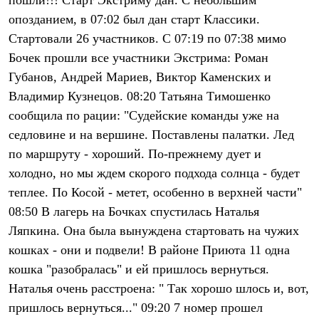
пошли!!! Старт Экстриму дан. С небольшим
Термобелье
опозданием, в 07:02 был дан старт Классики.
Теплое термобелье
Среднее термобелье
Стартовали 26 участников. С 07:19 по 07:38 мимо
Легкое термобелье
Бочек прошли все участники Экстрима: Роман
Лёгкая одежда
Футболки
Губанов, Андрей Мариев, Виктор Каменских и
Рубашки
Владимир Кузнецов. 08:20 Татьяна Тимошенко
Толстовки
Брюки
сообщила по рации: "Судейские команды уже на
Шорты
седловине и на вершине. Поставлены палатки. Лед
Женская одежда
по маршруту - хороший. По-прежнему дует и
Утепленная пухом
Куртки
холодно, но мы ждем скорого подхода солнца - будет
Брюки
теплее. По Косой - метет, особенно в верхней части"
Жилеты
Утепленная синтетикой
08:50 В лагерь на Бочках спустилась Наталья
Куртки
Ляпкина. Она была вынуждена стартовать на чужих
Брюки
Штормовая одежда
кошках - они и подвели! В районе Приюта 11 одна
Куртки
кошка "разобралась" и ей пришлось вернуться.
Софтшелл одежда
Наталья очень расстроена: " Так хорошо шлось и, вот,
Куртки
Брюки
пришлось вернуться..." 09:20 7 номер прошел
Лёгкая одежда