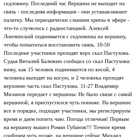
седловину. Последний час Вершина не выходит на
Рубашки
Футболки
связь - последняя информация - они устанавливают
Толстовки
палатку. Мы периодически слышим хрипы в эфире -
Брюки
что-то случилось с радиостанцией. Алексей
Термобелье
Теплое термобелье
Лончинский поднимается с седловины на вершину,
Среднее термобелье
чтобы попытаться восстановить связь. 10-50
Легкое термобелье
Флисовая одежда
Последние участники проходят верх скал Пастухова.
Куртки
Судья Виталий Балюкин сообщил со скал Пастухова:
Брюки
Детская одежда
вижу, как 15 человек поднимаются по косой, 4
Утепленная пухом
человека выходят на косую, и 2 человека проходят
Комбинезоны
верхнюю часть скал Пастухова. 11-27 Владимир
Куртки
Брюки
Миланов передает с вершины: Не было связи с самой
Утепленная синтетикой
вершиной, я приспустился чуть пониже. На вершине
Комбинезоны
Куртки
все в порядке, подходят участники, мы регистрируем
Брюки
время и даем попить чаю. Погода отличная! Первым
Лёгкая одежда
Футболки
на вершину вышел Роман Губанов!!! Точное время
Толстовки
сообщим чуть позже, на вершине сейчас Михаил