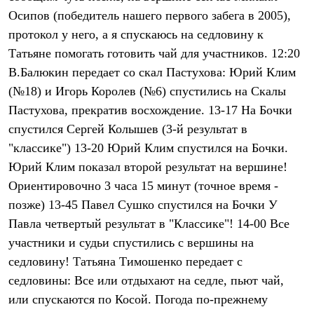
Брюки
Осипов (победитель нашего первого забега в 2005),
Софтшелл одежда
Куртки
протокол у него, а я спускаюсь на седловину к
Флисовая одежда
Татьяне помогать готовить чай для участников. 12:20
Куртки
Брюки
В.Балюкин передает со скал Пастухова: Юрий Клим
Жилеты
(№18) и Игорь Королев (№6) спустились на Скалы
Комбинезоны
Пастухова, прекратив восхождение. 13-17 На Бочки
Термобелье
Комплект термобелья
спустился Сергей Колышев (3-й результат в
Снаряжение
"классике") 13-20 Юрий Клим спустился на Бочки.
Палатки и тенты
Палатки
Юрий Клим показал второй результат на вершине!
Тенты
Ориентировочно 3 часа 15 минут (точное время -
Аксессуары для палаток
Рюкзаки
позже) 13-45 Павел Сушко спустился на Бочки У
Экспедиционные
Павла четвертый результат в "Классике"! 14-00 Все
Легкоходные
участники и судьи спустились с вершины на
Альпинистские
Городские
седловину! Татьяна Тимошенко передает с
Аксессуары для рюкзаков
седловины: Все или отдыхают на седле, пьют чай,
Спальные мешки
Пуховые
или спускаются по Косой. Погода по-прежнему
Комбинированные