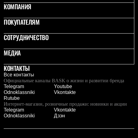
PEAK
КОМПАНИЯ
ЗА ПОЛЯРНЫМ КРУГОМ
TREK
ПОКУПАТЕЛЯМ
BASK kids
CITY
BASK juno
СОТРУДНИЧЕСТВО
ИДЁМ В ПОХОД
Дневник капитана
Каталог дилеров
МЕДИА
Компания
Баск сегодня
КОНТАКТЫ
История
Отцы основатели
Все контакты
Производство
Официальные каналы BASK о жизни и развитии бренда
Баск в вашем городе
Telegram
Youtube
Контроль качества
Odnoklassniki
Vkontakte
Технологии
Rutube
Команда Баск
Интернет-магазин, розничные продажи: новинки и акции
Сотрудничество
Telegram
Vkontakte
Дилерам
Odnoklassniki
Дзэн
Стать дилером
Корпоративным клиентам
Услуги
Медиа