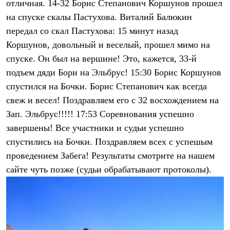
отличная. 14-32 Борис Степанович Коршунов прошел
С синтетическим утеплителем
Аксессуары для спальников
на cпуске скалы Пастухова. Виталий Балюкин
Сумки и баулы
передал со скал Пастухова: 15 минут назад
Баулы
Коршунов, довольный и веселый, прошел мимо на
Кошельки
Сумки
спуске. Он был на вершине! Это, кажется, 33-й
Гермомешки
подъем дяди Бори на Эльбрус! 15:30 Борис Коршунов
Полезные аксессуары
Книги
спустился на Бочки. Борис Степанович как всегда
Еда
свеж и весел! Поздравляем его с 32 восхождением на
Коврики
Зап. Эльбрус!!!!! 17:53 Cоревнования успешно
Обувь
Женская обувь
завершены! Все участники и судьи успешно
Сапоги
спустились на Бочки. Поздравляем всех с успешым
Ботинки
Мужская обувь
проведением Забега! Результаты смотрите на нашем
Ботинки
сайте чуть позже (судьи обрабатывают протоколы).
Кроссовки
Сапоги
Гамаши и бахилы
Гамаши
Бахилы
Тапочки и чуни