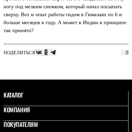
Брюки
ногу под мелким снежком, который начал посыпать
Софтшелл одежда
Куртки
сверху. Вот и опыт работы гидом в Гималаях по 6 и
Флисовая одежда
больше месяцев в году. А может в Индии в принципе
Куртки
Брюки
так принято?
Жилеты
Комбинезоны
Термобелье
Комплект термобелья
ПОДЕЛИТЬСЯ
0
Снаряжение
Палатки и тенты
Палатки
Тенты
Аксессуары для палаток
Рюкзаки
Экспедиционные
КАТАЛОГ
Легкоходные
Альпинистские
Городские
КОМПАНИЯ
Аксессуары для рюкзаков
Спальные мешки
ПОКУПАТЕЛЯМ
Пуховые
Комбинированные