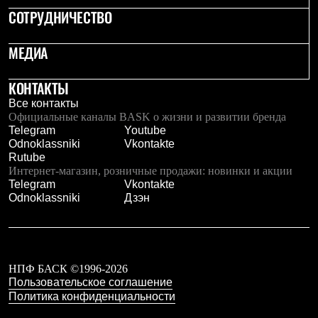
С синтетическим утеплителем
СОТРУДНИЧЕСТВО
Аксессуары для спальников
Сумки и баулы
МЕДИА
Баулы
Кошельки
Сумки
КОНТАКТЫ
Гермомешки
Полезные аксессуары
Все контакты
Книги
Официальные каналы BASK о жизни и развитии бренда
Еда
Telegram
Youtube
Коврики
Odnoklassniki
Vkontakte
Обувь
Rutube
Женская обувь
Интернет-магазин, розничные продажи: новинки и акции
Сапоги
Telegram
Vkontakte
Ботинки
Odnoklassniki
Дзэн
Мужская обувь
Ботинки
Кроссовки
Сапоги
Гамаши и бахилы
НПФ БАСК ©1996-2026
Гамаши
Пользовательское соглашение
Бахилы
Политика конфиденциальности
Тапочки и чуни