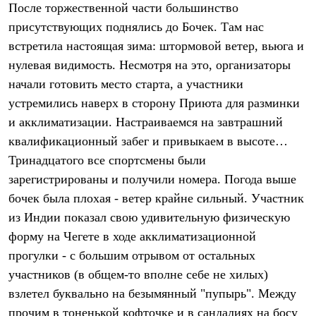
После торжественной части большинство
Рубашки
Футболки
присутствующих поднялись до Бочек. Там нас
Толстовки
встретила настоящая зима: штормовой ветер, вьюга и
Брюки
нулевая видимость. Несмотря на это, организаторы
Термобелье
Теплое термобелье
начали готовить место старта, а участники
Среднее термобелье
устремились наверх в сторону Приюта для разминки
Легкое термобелье
Флисовая одежда
и акклиматизации. Настраиваемся на завтрашний
Куртки
квалификационный забег и привыкаем в высоте…
Брюки
Детская одежда
Тринадцатого все спортсмены были
Утепленная пухом
зарегистрированы и получили номера. Погода выше
Комбинезоны
бочек была плохая - ветер крайне сильный. Участник
Куртки
Брюки
из Индии показал свою удивительную физическую
Утепленная синтетикой
форму на Чегете в ходе акклиматизационной
Комбинезоны
Куртки
прогулки - с большим отрывом от остальных
Брюки
участников (в общем-то вполне себе не хилых)
Лёгкая одежда
Футболки
взлетел буквально на безымянный "пупырь". Между
Толстовки
прочим в тоненькой кофточке и в сандалиях на босу