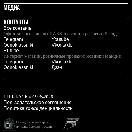
Рубашки
МЕДИА
Футболки
Толстовки
КОНТАКТЫ
Брюки
Термобелье
Все контакты
Теплое термобелье
Официальные каналы BASK о жизни и развитии бренда
Среднее термобелье
Telegram
Youtube
Легкое термобелье
Odnoklassniki
Vkontakte
Флисовая одежда
Rutube
Куртки
Интернет-магазин, розничные продажи: новинки и акции
Брюки
Telegram
Vkontakte
Детская одежда
Odnoklassniki
Дзэн
Утепленная пухом
Комбинезоны
Куртки
Брюки
Утепленная синтетикой
НПФ БАСК ©1996-2026
Комбинезоны
Пользовательское соглашение
Куртки
Политика конфиденциальности
Брюки
Лёгкая одежда
Футболки
Победитель конкурса
лучших брендов России
Толстовки