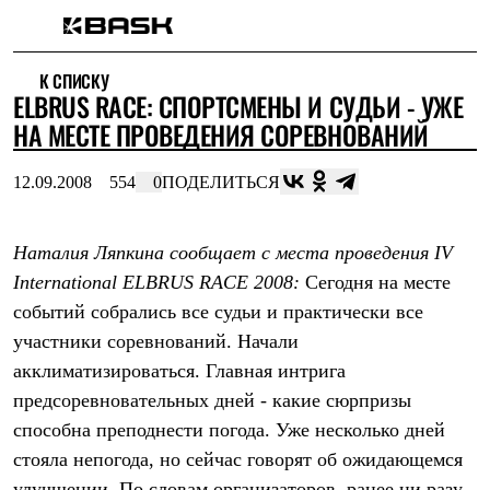
Каталог
К СПИСКУ
Интернет-магазин
ELBRUS RACE: СПОРТСМЕНЫ И СУДЬИ - УЖЕ
Мужская одежда
Утепленная пухом
НА МЕСТЕ ПРОВЕДЕНИЯ СОРЕВНОВАНИЙ
Куртки
Брюки
12.09.2008
554
0
ПОДЕЛИТЬСЯ
Жилеты
Комбинезоны
Утепленная синтетикой
Куртки
Наталия Ляпкина сообщает с места проведения IV
Брюки
International ELBRUS RACE 2008:
Сегодня на месте
Штормовая одежда
событий собрались все судьи и практически все
Куртки
Брюки
участники соревнований. Начали
Софтшелл одежда
акклиматизироваться. Главная интрига
Куртки
Брюки
предсоревновательных дней - какие сюрпризы
Флисовая одежда
способна преподнести погода. Уже несколько дней
Куртки
Брюки
стояла непогода, но сейчас говорят об ожидающемся
Жилеты
улучшении. По словам организаторов, ранее ни разу