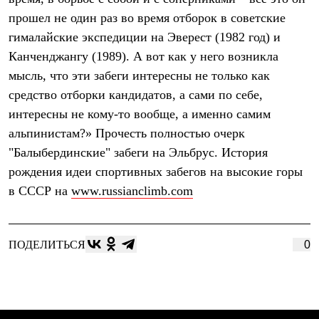
Термобелье
прошел не один раз во время отборок в советские
Теплое термобелье
Среднее термобелье
гималайские экспедиции на Эверест (1982 год) и
Легкое термобелье
Канченджангу (1989). А вот как у него возникла
Лёгкая одежда
Футболки
мысль, что эти забеги интересны не только как
Рубашки
средство отборки кандидатов, а сами по себе,
Толстовки
интересны не кому-то вообще, а именно самим
Брюки
Шорты
альпинистам?» Прочесть полностью очерк
Женская одежда
"Балыбердинские" забеги на Эльбрус. История
Утепленная пухом
Куртки
рождения идеи спортивных забегов на высокие горы
Брюки
в СССР на
www.russianclimb.com
Жилеты
Утепленная синтетикой
Куртки
Брюки
ПОДЕЛИТЬСЯ
0
Штормовая одежда
Куртки
Софтшелл одежда
Куртки
Брюки
Лёгкая одежда