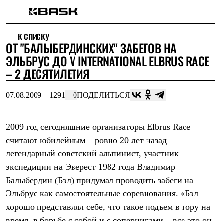
Каталог
К СПИСКУ
Интернет-магазин
ОТ "БАЛЫБЕРДИНСКИХ" ЗАБЕГОВ НА
Мужская одежда
Утепленная пухом
ЭЛЬБРУС ДО V INTERNATIONAL ELBRUS RACE
Куртки
– 2 ДЕСЯТИЛЕТИЯ
Брюки
Жилеты
Комбинезоны
07.08.2009
1291
0
ПОДЕЛИТЬСЯ
Утепленная синтетикой
Куртки
Брюки
2009 год сегодняшние организаторы Elbrus Race
Штормовая одежда
считают юбилейным – ровно 20 лет назад
Куртки
Брюки
легендарный советский альпинист, участник
Софтшелл одежда
экспедиции на Эверест 1982 года Владимир
Куртки
Брюки
Балыбердин (Бэл) придумал проводить забеги на
Флисовая одежда
Эльбрус как самостоятельные соревнования. «Бэл
Куртки
Брюки
хорошо представлял себе, что такое подъем в гору на
Жилеты
время, в борьбе с собой и с соперниками – все это он