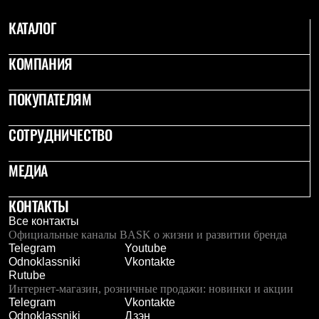
Рубашки
КАТАЛОГ
Футболки
Толстовки
Брюки
КОМПАНИЯ
Термобелье
Теплое термобелье
Среднее термобелье
ПОКУПАТЕЛЯМ
Легкое термобелье
Флисовая одежда
СОТРУДНИЧЕСТВО
Куртки
Брюки
Детская одежда
МЕДИА
Утепленная пухом
Комбинезоны
Куртки
КОНТАКТЫ
Брюки
Все контакты
Утепленная синтетикой
Официальные каналы BASK о жизни и развитии бренда
Комбинезоны
Telegram
Youtube
Куртки
Odnoklassniki
Vkontakte
Брюки
Rutube
Лёгкая одежда
Интернет-магазин, розничные продажи: новинки и акции
Футболки
Telegram
Vkontakte
Толстовки
Odnoklassniki
Дзэн