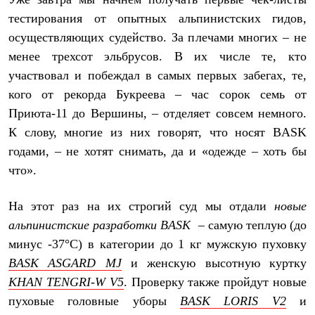
Рубашки
тестирования от опытных альпинистских гидов,
Футболки
осуществляющих судейство. За плечами многих – не
Толстовки
Брюки
менее трехсот эльбрусов. В их числе те, кто
Термобелье
участвовал и побеждал в самых первых забегах, те,
Теплое термобелье
Среднее термобелье
кого от рекорда Букреева – час сорок семь от
Легкое термобелье
Приюта-11 до Вершины, – отделяет совсем немного.
Флисовая одежда
Куртки
К слову, многие из них говорят, что носят BASK
Брюки
годами, – не хотят снимать, да и «одежде – хоть бы
Детская одежда
что».
Утепленная пухом
Комбинезоны
Куртки
На этот раз на их строгий суд мы отдали
новые
Брюки
альпинистские разработки
BASK
– самую теплую (до
Утепленная синтетикой
Комбинезоны
минус -37°C) в категории до 1 кг мужскую пуховку
Куртки
BASK ASGARD MJ
и женскую высотную куртку
Брюки
Лёгкая одежда
KHAN TENGRI-W V5
. Проверку также пройдут новые
Футболки
пуховые головные уборы
BASK LORIS V2
и
Толстовки