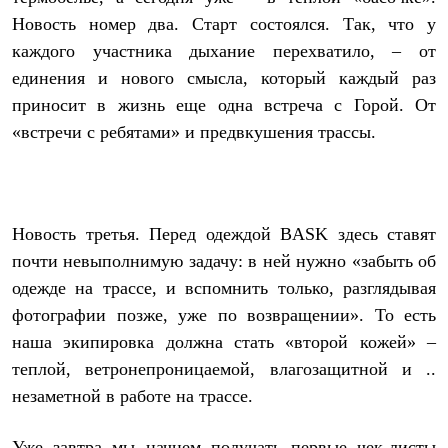
Термобелье
Новость номер два. Старт состоялся. Так, что у
Теплое термобелье
Среднее термобелье
каждого участника дыхание перехватило, – от
Легкое термобелье
единения и нового смысла, который каждый раз
Лёгкая одежда
Футболки
приносит в жизнь еще одна встреча с Горой. От
Рубашки
«встречи с ребятами» и предвкушения трассы.
Толстовки
Брюки
Шорты
Женская одежда
Утепленная пухом
Новость третья. Перед одеждой BASK здесь ставят
Куртки
Брюки
почти невыполнимую задачу: в ней нужно «забыть об
Жилеты
одежде на трассе, и вспомнить только, разглядывая
Утепленная синтетикой
Куртки
фотографии позже, уже по возвращении». То есть
Брюки
наша экипировка должна стать «второй кожей» –
Штормовая одежда
теплой, ветронепроницаемой, влагозащитной и ..
Куртки
Софтшелл одежда
незаметной в работе на трассе.
Куртки
Брюки
Лёгкая одежда
Уже завтра мы начнем получать первые чек-листы