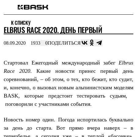
Каталог
К СПИСКУ
Интернет-магазин
ELBRUS RACE 2020. ДЕНЬ ПЕРВЫЙ
Мужская одежда
Утепленная пухом
Куртки
08.09.2020
1933
0
ПОДЕЛИТЬСЯ
Брюки
Жилеты
Комбинезоны
Стартовал Ежегодный международный забег
Elbrus
Утепленная синтетикой
Куртки
Race 2020
. Какие новости принес первый день
Брюки
соревнований, – об этом, о тех, кто бежит, кто судит,
Штормовая одежда
Куртки
и, конечно, о вызовах новым альпинистским моделям
Брюки
BASK, которые предстоит тестировать судьям,
Софтшелл одежда
поговорили с участниками события.
Куртки
Брюки
Флисовая одежда
Новость номер один. Погода испортилась буквально
Куртки
за день до старта. Вот прямо вчера наверх – в
Брюки
Жилеты
термобелье, а сегодня уже – в теплой «басочке».