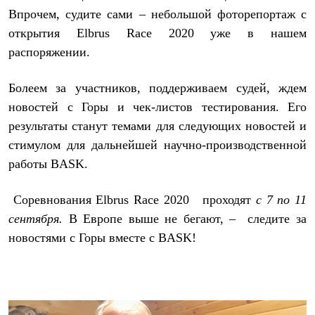
Тапочки
Впрочем, судите сами – небольшой фоторепортаж с
Чуни
Уход за обувью
открытия Elbrus Race 2020 уже в нашем
Аксессуары
распоряжении.
Головные уборы
Шапки
Балаклавы и маски
Болеем за участников, поддерживаем судей, ждем
Кепки и бейсболки
новостей с Горы и чек-листов тестирования. Его
Повязки
Шарфы
результаты станут темами для следующих новостей и
Панамы
стимулом для дальнейшей научно-производственной
Перчатки и рукавицы
Перчатки
работы BASK.
Рукавицы
Носки
Соревнования Elbrus Race 2020 проходят
с 7 по 11
Полезные аксессуары
Брелки
сентября.
В Европе выше не бегают, – следите за
Ремни
новостями с Горы вместе с BASK!
Шевроны
Опушки
Термоковрики
Уход за одеждой
В Арктику
Коллекции