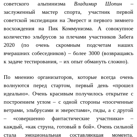
советского альпинизма
Владимир Шопин
–
С синтетическим утеплителем
Аксессуары для спальников
заслуженный мастер спорта, участник первой
Сумки и баулы
советской экспедиции на Эверест и первого зимнего
Баулы
Кошельки
восхождения на Пик Коммунизма. А совокупное
Сумки
количество эльбрусов за плечами участников Забега
Гермомешки
Полезные аксессуары
2020 (по очень скромным подсчетам наших
Книги
вчерашних собеседников) – более 3000 (возвращаясь
Еда
к задаче тестирования, – их опыт обмануть сложно).
Коврики
Обувь
Женская обувь
По мнению организаторов, которые всегда очень
Сапоги
волнуются перед стартом, первый день «прошел
Ботинки
Мужская обувь
идеально». Очень красивым получилось открытие с
Ботинки
построением углом – с одной стороны «посеченные
Кроссовки
Сапоги
ветрами, эльбрусами и эверестами», гиды, а с другой
Гамаши и бахилы
– «совершенно фантастические участники» –
Гамаши
Бахилы
каждый, «как струна, готовый в бой». Очень сильной
Тапочки и чуни
стала эмоциональная составляющая момента.