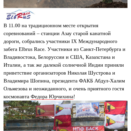
Термобелье
Теплое термобелье
Среднее термобелье
Легкое термобелье
Лёгкая одежда
В 11.00 на традиционном месте открытия
Футболки
соревнований – станции Азау старой канатной
Рубашки
дороги, собрались участники IX Международного
Толстовки
Брюки
забега
Elbrus Race
. Участники из Санкт-Петербурга и
Шорты
Владивостока, Белоруссии и США, Казахстана и
Женская одежда
Утепленная пухом
Италии, а так же далекой солнечной Индии приняли
Куртки
приветствие организаторов Николая Шустрова и
Брюки
Жилеты
Владимира Шопина, президента ФАКБ Абдул-Халим
Утепленная синтетикой
Ольмезова и неожиданного, и очень приятного гостя
Куртки
космонавта
Федора Юрчихина
!
Брюки
Штормовая одежда
Куртки
Софтшелл одежда
Куртки
Брюки
Лёгкая одежда