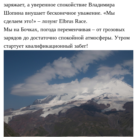
С синтетическим утеплителем
заряжает, а уверенное спокойствие Владимира
Аксессуары для спальников
Шопина внушает бесконечное уважение. «Мы
Сумки и баулы
сделаем это!» – лозунг Elbrus Race.
Баулы
Кошельки
Мы на Бочках, погода переменчивая – от грозовых
Сумки
зарядов до достаточно спокойной атмосферы. Утром
Гермомешки
Полезные аксессуары
стартует квалификационный забег!
Книги
Еда
Коврики
Обувь
Женская обувь
Сапоги
Ботинки
Мужская обувь
Ботинки
Кроссовки
Сапоги
Гамаши и бахилы
Гамаши
Бахилы
Тапочки и чуни