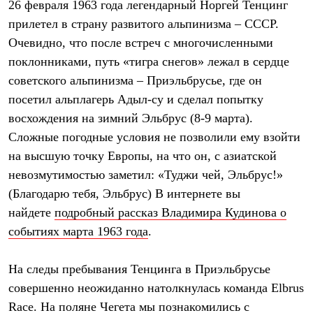
26 февраля 1963 года легендарный Норгей Тенцинг
PEAK
ЗА ПОЛЯРНЫМ КРУГОМ
прилетел в страну развитого альпинизма – СССР.
TREK
Очевидно, что после встреч с многочисленными
BASK kids
CITY
поклонниками, путь «тигра снегов» лежал в сердце
BASK juno
советского альпинизма – Приэльбрусье, где он
ИДЁМ В ПОХОД
посетил альплагерь Адыл-су и сделал попытку
Дневник капитана
Каталог дилеров
восхождения на зимний Эльбрус (8-9 марта).
Компания
Сложные погодные условия не позволили ему взойти
Баск сегодня
История
на высшую точку Европы, на что он, с азиатской
Отцы основатели
невозмутимостью заметил: «Туджи чей, Эльбрус!»
Производство
(Благодарю тебя, Эльбрус) В интернете вы
Баск в вашем городе
Контроль качества
найдете
подробный рассказ Владимира Кудинова о
Технологии
событиях марта 1963 года
.
Команда Баск
Сотрудничество
Дилерам
На следы пребывания Тенцинга в Приэльбрусье
Стать дилером
Корпоративным клиентам
совершенно неожиданно натолкнулась команда Elbrus
Услуги
Race. На поляне Чегета мы познакомились с
Медиа