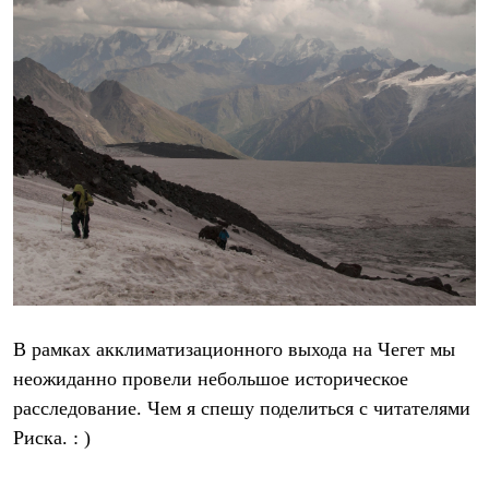
Тапочки
Чуни
Уход за обувью
Аксессуары
Головные уборы
Шапки
Балаклавы и маски
Кепки и бейсболки
Повязки
Шарфы
Панамы
Перчатки и рукавицы
Перчатки
Рукавицы
Носки
Полезные аксессуары
Брелки
В рамках акклиматизационного выхода на Чегет мы
Ремни
Шевроны
неожиданно провели небольшое историческое
Опушки
расследование. Чем я спешу поделиться с читателями
Термоковрики
Риска. : )
Уход за одеждой
В Арктику
Коллекции