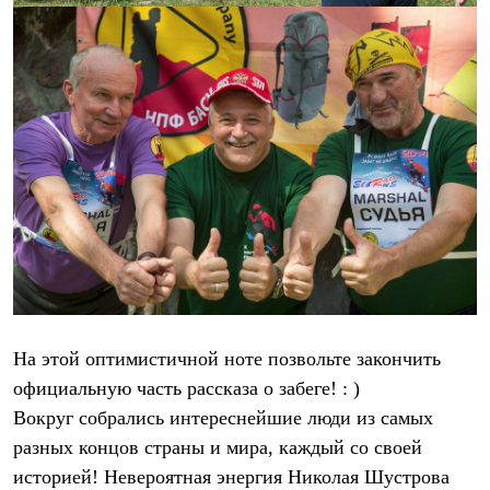
Брюки
Софтшелл одежда
Куртки
Флисовая одежда
Куртки
Брюки
Жилеты
Комбинезоны
Термобелье
Комплект термобелья
Снаряжение
Палатки и тенты
Палатки
Тенты
Аксессуары для палаток
Рюкзаки
Экспедиционные
На этой оптимистичной ноте позвольте закончить
Легкоходные
Альпинистские
официальную часть рассказа о забеге! : )
Городские
Вокруг собрались интереснейшие люди из самых
Аксессуары для рюкзаков
Спальные мешки
разных концов страны и мира, каждый со своей
Пуховые
историей! Невероятная энергия Николая Шустрова
Комбинированные